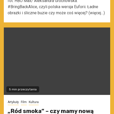
fot. HBO Max/ Aleksandra Grochowska.
#BringBackAlice, czyli polska wersja Euforii. Ładne
obrazki i śliczne buzie czy może coś więcej? (więcej…)
5 min przeczytania
Artykuły
Film
Kultura
„Ród smoka” – czy mamy nową