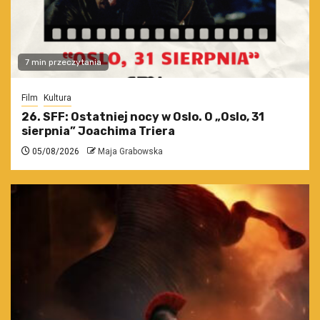
7 min przeczytania
Film
Kultura
26. SFF: Ostatniej nocy w Oslo. O „Oslo, 31
sierpnia” Joachima Triera
05/08/2026
Maja Grabowska