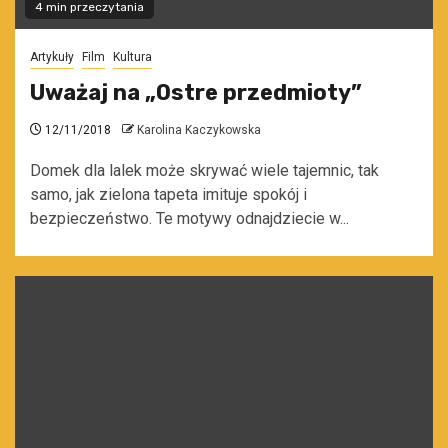
4 min przeczytania
Artykuły
Film
Kultura
Uważaj na „Ostre przedmioty”
12/11/2018
Karolina Kaczykowska
Domek dla lalek może skrywać wiele tajemnic, tak
samo, jak zielona tapeta imituje spokój i
bezpieczeństwo. Te motywy odnajdziecie w...