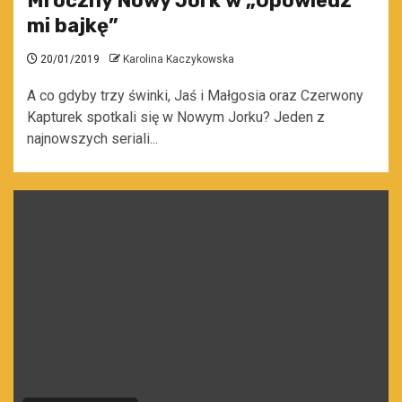
Mroczny Nowy Jork w „Opowiedz
mi bajkę”
20/01/2019
Karolina Kaczykowska
A co gdyby trzy świnki, Jaś i Małgosia oraz Czerwony
Kapturek spotkali się w Nowym Jorku? Jeden z
najnowszych seriali...