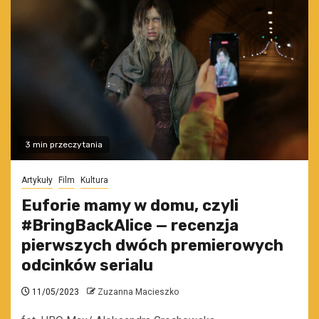
3 min przeczytania
Artykuły
Film
Kultura
Euforie mamy w domu, czyli
#BringBackAlice — recenzja
pierwszych dwóch premierowych
odcinków serialu
11/05/2023
Zuzanna Macieszko