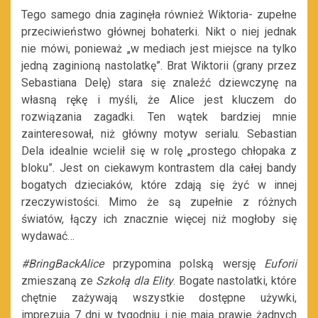
Tego samego dnia zaginęła również Wiktoria- zupełne
przeciwieństwo głównej bohaterki. Nikt o niej jednak
nie mówi, ponieważ „w mediach jest miejsce na tylko
jedną zaginioną nastolatkę”. Brat Wiktorii (grany przez
Sebastiana Delę) stara się znaleźć dziewczynę na
własną rękę i myśli, że Alice jest kluczem do
rozwiązania zagadki. Ten wątek bardziej mnie
zainteresował, niż główny motyw serialu. Sebastian
Dela idealnie wcielił się w rolę „prostego chłopaka z
bloku”. Jest on ciekawym kontrastem dla całej bandy
bogatych dzieciaków, które zdają się żyć w innej
rzeczywistości. Mimo że są zupełnie z różnych
światów, łączy ich znacznie więcej niż mogłoby się
wydawać…
#BringBackAlice
przypomina polską wersję
Euforii
zmieszaną ze
Szkołą dla Elity
. Bogate nastolatki, które
chętnie zażywają wszystkie dostępne używki,
imprezują 7 dni w tygodniu i nie mają prawie żadnych