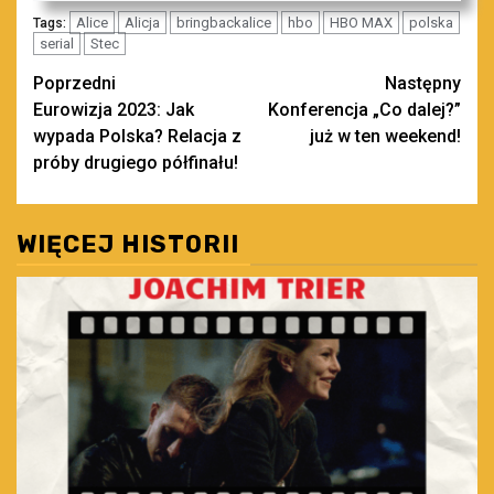
Alice
Alicja
bringbackalice
hbo
HBO MAX
polska
Tags:
serial
Stec
Zobacz
Poprzedni
Następny
Eurowizja 2023: Jak
Konferencja „Co dalej?”
wpisy
wypada Polska? Relacja z
już w ten weekend!
próby drugiego półfinału!
WIĘCEJ HISTORII