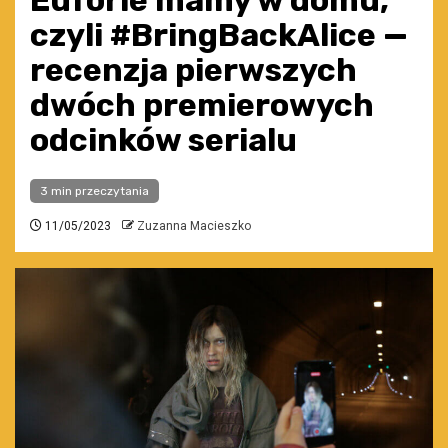
Euforie mamy w domu,
czyli #BringBackAlice —
recenzja pierwszych
dwóch premierowych
odcinków serialu
3 min przeczytania
11/05/2023
Zuzanna Macieszko