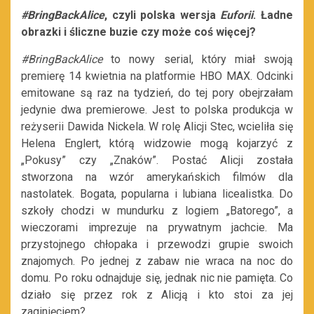
#BringBackAlice
, czyli polska wersja
Euforii
. Ładne
obrazki i śliczne buzie czy może coś więcej?
#BringBackAlice
to nowy serial, który miał swoją
premierę 14 kwietnia na platformie HBO MAX. Odcinki
emitowane są raz na tydzień, do tej pory obejrzałam
jedynie dwa premierowe. Jest to polska produkcja w
reżyserii Dawida Nickela. W rolę Alicji Stec, wcieliła się
Helena Englert, którą widzowie mogą kojarzyć z
„Pokusy” czy „Znaków”. Postać Alicji została
stworzona na wzór amerykańskich filmów dla
nastolatek. Bogata, popularna i lubiana licealistka. Do
szkoły chodzi w mundurku z logiem „Batorego”, a
wieczorami imprezuje na prywatnym jachcie. Ma
przystojnego chłopaka i przewodzi grupie swoich
znajomych. Po jednej z zabaw nie wraca na noc do
domu. Po roku odnajduje się, jednak nic nie pamięta. Co
działo się przez rok z Alicją i kto stoi za jej
zaginięciem?