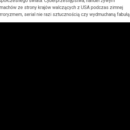
współczesnego świata. Cyberprzestępstwa, handel żywym
zamachów ze strony krajów walczących z USA podczas zimnej
rroryzmem, serial nie razi sztucznością czy wydmuchaną fabułą