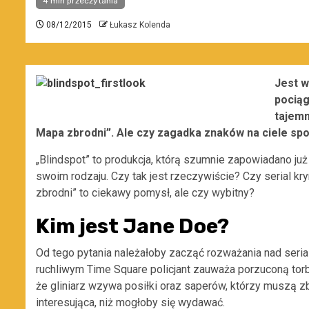
4 min przeczytania
08/12/2015
Łukasz Kolenda
Jest w
pociąg
tajemn
Mapa zbrodni”. Ale czy zagadka znaków na ciele sp
„Blindspot” to produkcja, którą szumnie zapowiadano już
swoim rodzaju. Czy tak jest rzeczywiście? Czy serial kr
zbrodni” to ciekawy pomysł, ale czy wybitny?
Kim jest Jane Doe?
Od tego pytania należałoby zacząć rozważania nad serial
ruchliwym Time Square policjant zauważa porzuconą torb
że gliniarz wzywa posiłki oraz saperów, którzy muszą zb
interesująca, niż mogłoby się wydawać.