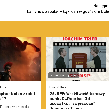
Następn
Łan znów zapałał – Łąki Łan w gdyńskim Uch
nia
7 min przeczytania
ltura
Film
Kultura
pher Nolan zrobił
26. SFF: Wrażliwość to nowy
a”?
punk. O „Reprise. Od
początku, raz jeszcze”
Hanna Wiczkowska
Joachima Triera