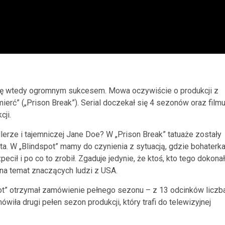
ł się wtedy ogromnym sukcesem. Mowa oczywiście o produkcji z
erć” („Prison Break”). Serial doczekał się 4 sezonów oraz film
cji.
llerze i tajemniczej Jane Doe? W „Prison Break” tatuaże zostały
ta. W „Blindspot” mamy do czynienia z sytuacją, gdzie bohaterk
ecił i po co to zrobił. Zgaduje jedynie, że ktoś, kto tego dokonał
na temat znaczących ludzi z USA.
ot” otrzymał zamówienie pełnego sezonu – z 13 odcinków liczb
wiła drugi pełen sezon produkcji, który trafi do telewizyjnej