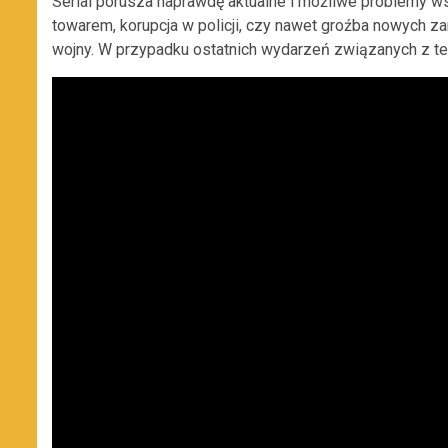
Serial porusza naprawdę aktualne i możliwe problemy 
towarem, korupcja w policji, czy nawet groźba nowych 
wojny. W przypadku ostatnich wydarzeń związanych z te