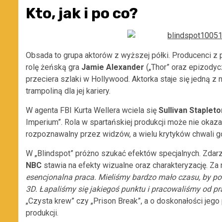
Kto, jak i po co?
Obsada to grupa aktorów z wyższej półki. Producenci z 
rolę żeńską gra
Jamie Alexander
(„Thor” oraz epizodycz
przeciera szlaki w Hollywood. Aktorka staje się jedną z 
trampoliną dla jej kariery.
W agenta FBI Kurta Wellera wciela się
Sullivan Stapleto
Imperium”. Rola w spartańskiej produkcji może nie okazał
rozpoznawalny przez widzów, a wielu krytyków chwali go
W „Blindspot” próżno szukać efektów specjalnych. Zdarza
NBC
stawia na efekty wizualne oraz charakteryzację. Za
esencjonalna praca. Mieliśmy bardzo mało czasu, by pok
3D. Łapaliśmy się jakiegoś punktu i pracowaliśmy od p
„Czysta krew” czy „Prison Break”, a o doskonałości je
produkcji.