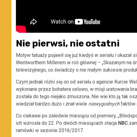
Nie pierwsi, nie ostatni
Motyw tatuaży pojawił się już kiedyś w serialu i okaza
Wentworthem Millerem w roli głównej – „Skazanym na śmi
telewizyjnego, co świadczy o nie małym sukcesie produk
Czym jednak różni się on od serialu o agencie Kurcie We
wykonane przez bohatera celowo, w misji uratowania bra
została do tego niejako zmuszona. Nie wie kto ją tak oszp
wiedział bardzo dużo i znał wiele
niewygodnych
faktów 
Co ciekawe po zaledwie miesiącu od premiery, „Blindsp
ich wzrosła do 22. Po dwóch miesiącach stacja
NBC
zamó
ramówki w sezonie 2016/2017.