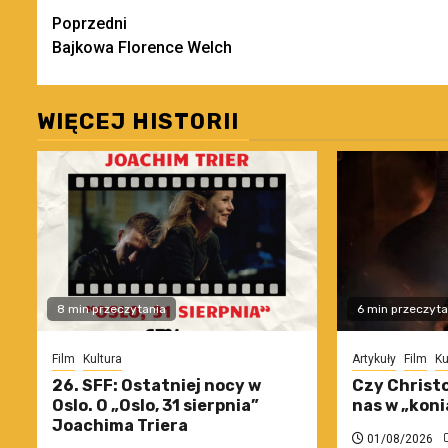
Zobacz
Poprzedni
Bajkowa Florence Welch
wpisy
WIĘCEJ HISTORII
8 min przeczytania
6 min przeczyta
Film
Kultura
Artykuły
Film
Ku
26. SFF: Ostatniej nocy w
Czy Christo
Oslo. O „Oslo, 31 sierpnia”
nas w „koni
Joachima Triera
01/08/2026