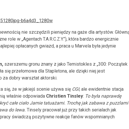
pewnością nie szczędzili pieniędzy na gaże dla artystów. Główn
ne role w „Agentach T.A.R.C.Z.Y.”), która bardzo energicznie
najlepiej opłacanych gwiazd, a praca u Marvela była jedynie
n,
szerszemu gronu znany z jako Temistokles z „300: Początek
a się przełomowa dla Stapletona, ale dzięki niej jest
 za dobry warsztat aktorski.
 się, że w jakiejś scenie używa się
CGI,
ale ewidentnie stacja
 nią właśnie odpowiada
Christien Tinsley
:
To była naprawdę
ryć całe ciało Jamie tatuażami.
Trochę jak zabawa z puzzlami
rawa do lewa.
Tinsely pracował już przy takich serialach jak
go pracy świadczą pozytywne reakcje fanów wspomnianych