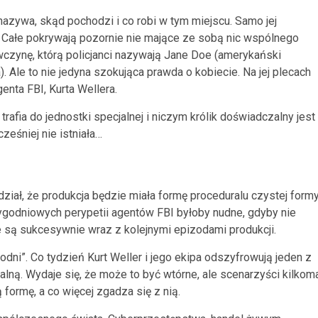
ę nazywa, skąd pochodzi i co robi w tym miejscu. Samo jej
ało. Całe pokrywają pozornie nie mające ze sobą nic wspólnego
czynę, którą policjanci nazywają Jane Doe (amerykański
Ale to nie jedyna szokująca prawda o kobiecie. Na jej plecach
enta FBI, Kurta Wellera.
trafia do jednostki specjalnej i niczym królik doświadczalny jest
eśniej nie istniała…
edział, że produkcja będzie miała formę proceduralu czystej form
otygodniowych perypetii agentów FBI byłoby nudne, gdyby nie
e są sukcesywnie wraz z kolejnymi epizodami produkcji.
odni”. Co tydzień Kurt Weller i jego ekipa odszyfrowują jeden z
lną. Wydaje się, że może to być wtórne, ale scenarzyści kilkom
 formę, a co więcej zgadza się z nią.