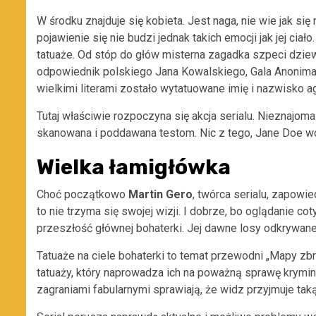
W środku znajduje się kobieta. Jest naga, nie wie jak si
pojawienie się nie budzi jednak takich emocji jak jej ci
tatuaże. Od stóp do głów misterna zagadka szpeci dziew
odpowiednik polskiego Jana Kowalskiego, Gala Anonima). 
wielkimi literami zostało wytatuowane imię i nazwisko ag
Tutaj właściwie rozpoczyna się akcja serialu. Nieznajoma 
skanowana i poddawana testom. Nic z tego, Jane Doe wcz
Wielka łamigłówka
Choć początkowo
Martin Gero
, twórca serialu, zapowi
to nie trzyma się swojej wizji. I dobrze, bo oglądanie c
przeszłość głównej bohaterki. Jej dawne losy odkrywan
Tatuaże na ciele bohaterki to temat przewodni „Mapy zbr
tatuaży, który naprowadza ich na poważną sprawę krymina
zagraniami fabularnymi sprawiają, że widz przyjmuje taką