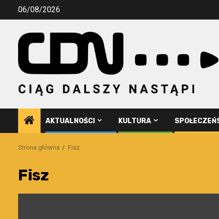
Przejdź
06/08/2026
do
treści
AKTUALNOŚCI
KULTURA
SPOŁECZEŃ
Strona główna
Fisz
Fisz