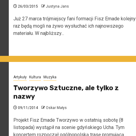
26/03/2015
Justyna Jans
Już 27 marca trójmiejscy fani formacji Fisz Emade kolejny
raz będą mogli na żywo wysłuchać ich najnowszego
materiału. W najbliższy...
Artykuły
Kultura
Muzyka
Tworzywo Sztuczne, ale tylko z
nazwy
09/11/2014
Oskar Małys
Projekt Fisz Emade Tworzywo w ostatnią sobotę (8
listopada) wystąpił na scenie gdyńskiego Ucha. Tym
koncertem rozpoczął ogólnopolską trasę promującą...