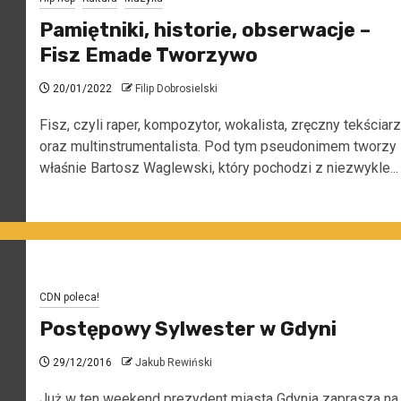
Pamiętniki, historie, obserwacje –
Fisz Emade Tworzywo
20/01/2022
Filip Dobrosielski
Fisz, czyli raper, kompozytor, wokalista, zręczny tekściarz
oraz multinstrumentalista. Pod tym pseudonimem tworzy
właśnie Bartosz Waglewski, który pochodzi z niezwykle...
CDN poleca!
Postępowy Sylwester w Gdyni
29/12/2016
Jakub Rewiński
Już w ten weekend prezydent miasta Gdynia zaprasza na