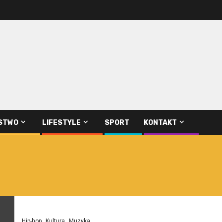
STWO
LIFESTYLE
SPORT
KONTAKT
Hip-hop
Kultura
Muzyka