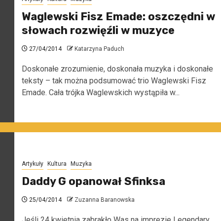
Waglewski Fisz Emade: oszczędni w
słowach rozwięźli w muzyce
27/04/2014
Katarzyna Paduch
Doskonałe zrozumienie, doskonała muzyka i doskonałe
teksty – tak można podsumować trio Waglewski Fisz
Emade. Cała trójka Waglewskich wystąpiła w...
Artykuły
Kultura
Muzyka
Daddy G opanował Sfinksa
25/04/2014
Zuzanna Baranowska
Jeśli 24 kwietnia zabrakło Was na imprezie Legendary