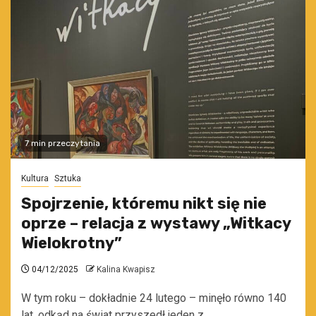
7 min przeczytania
Kultura
Sztuka
Spojrzenie, któremu nikt się nie
oprze – relacja z wystawy „Witkacy
Wielokrotny”
04/12/2025
Kalina Kwapisz
W tym roku – dokładnie 24 lutego – minęło równo 140
lat, odkąd na świat przyszedł jeden z