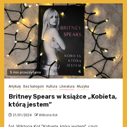
5 min przeczytania
Artykuły
Bez kategorii
Kultura
Literatura
Muzyka
Britney Spears w książce „Kobieta,
którą jestem”
21/01/2024
Wiktoria Kot
fot. Wiktoria Kot "Kobieta, którą jestem", czyli