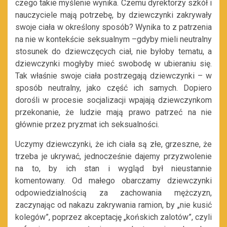
czego takie myślenie wynika. Czemu dyrektorzy szkół i
nauczyciele mają potrzebę, by dziewczynki zakrywały
swoje ciała w określony sposób? Wynika to z patrzenia
na nie w kontekście seksualnym –gdyby mieli neutralny
stosunek do dziewczęcych ciał, nie byłoby tematu, a
dziewczynki mogłyby mieć swobodę w ubieraniu się.
Tak właśnie swoje ciała postrzegają dziewczynki – w
sposób neutralny, jako część ich samych. Dopiero
dorośli w procesie socjalizacji wpajają dziewczynkom
przekonanie, że ludzie mają prawo patrzeć na nie
głównie przez pryzmat ich seksualności.
Uczymy dziewczynki, że ich ciała są złe, grzeszne, że
trzeba je ukrywać, jednocześnie dajemy przyzwolenie
na to, by ich stan i wygląd był nieustannie
komentowany. Od małego obarczamy dziewczynki
odpowiedzialnością za zachowania mężczyzn,
zaczynając od nakazu zakrywania ramion, by „nie kusić
kolegów”, poprzez akceptację „końskich zalotów”, czyli