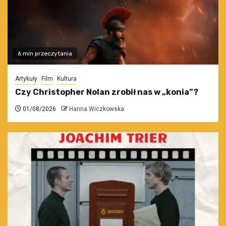
6 min przeczytania
Artykuły
Film
Kultura
Czy Christopher Nolan zrobił nas w „konia”?
01/08/2026
Hanna Wiczkowska