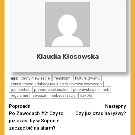
Klaudia Kłosowska
cnoty niewieście
feminizm
kultura gwałtu
Tags:
Ministerstwo edukacji nauki i szkolnictwa wyższego
patriarchat
przemoc seksualna
przemysław czarnek
regulamin
seksizm
seksualizacja
szkoła
Zobacz
Poprzedni
Następny
Po Zawodach #2: Czy to
Czy już czas na łyżwy?
wpisy
już czas, by w Sopocie
zacząć bić na alarm?