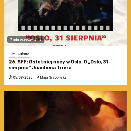
7 min przeczytania
Film
Kultura
26. SFF: Ostatniej nocy w Oslo. O „Oslo, 31
sierpnia” Joachima Triera
05/08/2026
Maja Grabowska