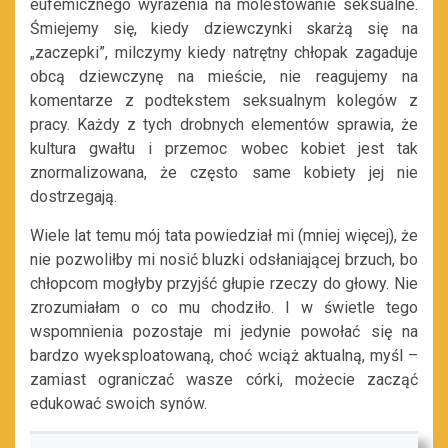
eufemicznego wyrażenia na molestowanie seksualne.
Śmiejemy się, kiedy dziewczynki skarżą się na
„zaczepki”, milczymy kiedy natrętny chłopak zagaduje
obcą dziewczynę na mieście, nie reagujemy na
komentarze z podtekstem seksualnym kolegów z
pracy. Każdy z tych drobnych elementów sprawia, że
kultura gwałtu i przemoc wobec kobiet jest tak
znormalizowana, że często same kobiety jej nie
dostrzegają.
Wiele lat temu mój tata powiedział mi (mniej więcej), że
nie pozwoliłby mi nosić bluzki odsłaniającej brzuch, bo
chłopcom mogłyby przyjść głupie rzeczy do głowy. Nie
zrozumiałam o co mu chodziło. I w świetle tego
wspomnienia pozostaje mi jedynie powołać się na
bardzo wyeksploatowaną, choć wciąż aktualną, myśl –
zamiast ograniczać wasze córki, możecie zacząć
edukować swoich synów.