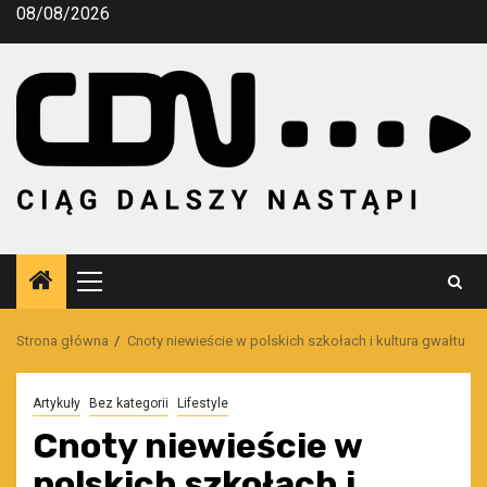
Przejdź
08/08/2026
do
treści
Menu
główne
Strona główna
Cnoty niewieście w polskich szkołach i kultura gwałtu
Artykuły
Bez kategorii
Lifestyle
Cnoty niewieście w
polskich szkołach i