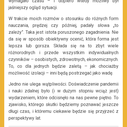
wymagało czasu – i dopiero wtedy możliwy był
jaśniejszy ogląd sytuacji.
W trakcie moich rozmów o stosunku do różnych form
nauczania, prędzej czy później, padały słowa „to
zależy”. Taka jest istota poruszonego zagadnienia. Nie
da się w sposób obiektywny ocenić, która forma jest
lepsza lub gorsza. Składa się na to zbyt wiele
różnorodnych i przede wszystkim indywidualnych
czynników – osobistych, zdrowotnych, ekonomicznych.
To, co dla jednych będzie zaletą – jak chociażby
możliwość izolacji – inni będą postrzegać jako wadę.
Jedno nie ulega wątpliwości. Doświadczenie pandemii
i nauki zdalnej było (i w dużym stopniu wciąż jest)
wydarzeniem, które odcisnęło na nas pewne piętno. To
zjawisko, którego skutki będziemy poznawać jeszcze
długi czas, i któremu ciekawie będzie się przyjrzeć z
perspektywy lat.