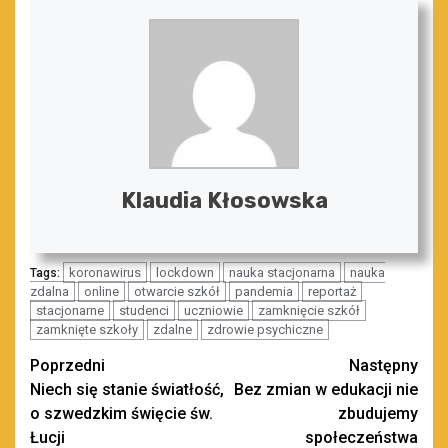
Klaudia Kłosowska
koronawirus
lockdown
nauka stacjonarna
nauka
Tags:
zdalna
online
otwarcie szkół
pandemia
reportaż
stacjonarne
studenci
uczniowie
zamknięcie szkół
zamknięte szkoły
zdalne
zdrowie psychiczne
Zobacz
Poprzedni
Następny
Niech się stanie światłość,
Bez zmian w edukacji nie
wpisy
o szwedzkim święcie św.
zbudujemy
Łucji
społeczeństwa