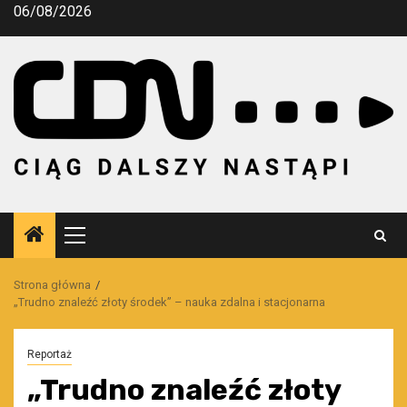
Przejdź
06/08/2026
do
treści
Menu
główne
Strona główna
„Trudno znaleźć złoty środek” – nauka zdalna i stacjonarna
Reportaż
„Trudno znaleźć złoty