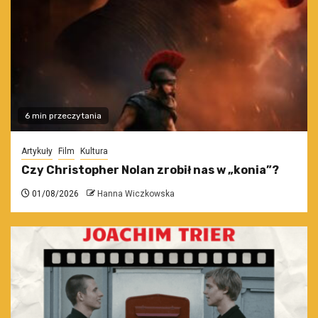
6 min przeczytania
Artykuły
Film
Kultura
Czy Christopher Nolan zrobił nas w „konia”?
01/08/2026
Hanna Wiczkowska