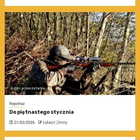
6 min przeczytania
Reportaż
Do piętnastego stycznia
21/02/2026
Łukasz Zimny