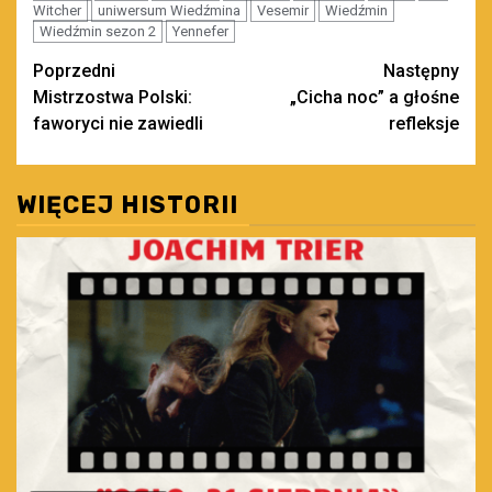
Witcher
uniwersum Wiedźmina
Vesemir
Wiedźmin
Wiedźmin sezon 2
Yennefer
Zobacz
Poprzedni
Następny
Mistrzostwa Polski:
„Cicha noc” a głośne
wpisy
faworyci nie zawiedli
refleksje
WIĘCEJ HISTORII