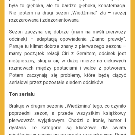
była to głęboka, ale to bardzo głęboka, konsternacja.
Nie jestem na drugi sezon „Wiedźmina” zła – raczej
rozczarowana i zdezorientowana.
Sezon zaczyna się dobrze (mam na myśli pierwszy
odcinek) – adaptacją opowiadania „Ziarno prawdy”.
Panuje tu klimat dobrze znany z pierwszego sezonu –
mamy początek relacji Ciri z Geraltem, odcinek jest
nieśpieszny, skupia się w dużej mierze na ciekawych
rozmowach między postaciami i walce z potworem.
Potem zaczynają się problemy, które będą ciążyć
serialowi przez pozostałe siedem odcinków.
Ton serialu
Brakuje w drugim sezonie „Wiedźmina” tego, co czyniło
poprzedni sezon, a przede wszystkim książkowy
pierwowzór, wyjątkowym. Chodzi o ironię, humor i
dystans. Te kategorie są kluczowe dla świata
wiedźmina – czynią go po prostu rozrywkowym. Drugi