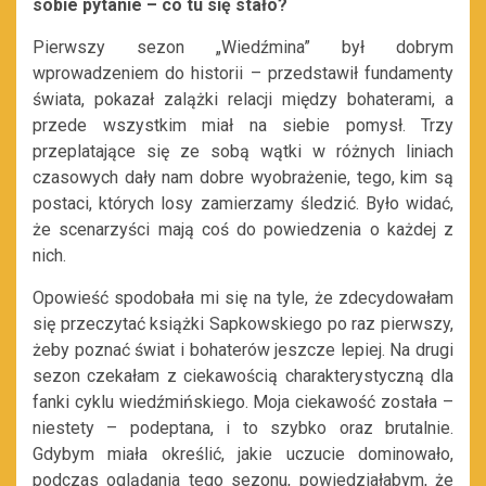
sobie pytanie – co tu się stało?
Pierwszy sezon „Wiedźmina” był dobrym
wprowadzeniem do historii – przedstawił fundamenty
świata, pokazał zalążki relacji między bohaterami, a
przede wszystkim miał na siebie pomysł. Trzy
przeplatające się ze sobą wątki w różnych liniach
czasowych dały nam dobre wyobrażenie, tego, kim są
postaci, których losy zamierzamy śledzić. Było widać,
że scenarzyści mają coś do powiedzenia o każdej z
nich.
Opowieść spodobała mi się na tyle, że zdecydowałam
się przeczytać książki Sapkowskiego po raz pierwszy,
żeby poznać świat i bohaterów jeszcze lepiej. Na drugi
sezon czekałam z ciekawością charakterystyczną dla
fanki cyklu wiedźmińskiego. Moja ciekawość została –
niestety – podeptana, i to szybko oraz brutalnie.
Gdybym miała określić, jakie uczucie dominowało,
podczas oglądania tego sezonu, powiedziałabym, że