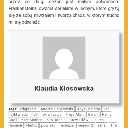
przez co drugi sezon jest małym potworkiem
Frankensteina; dwoma serialami w jednym, które gryzą
się ze sobą nawzajem i tworzą chaos, w którym trudno
mi się odnaleźć.
Klaudia Kłosowska
adaptacja
Andrzej Sapkowski
Anya Chalotra
Ciri
Tags:
cykl wiedźmiński
ekranizacja
Freya Allan
Geralt
Henry
Cavill
Kaer Morhen
Kim Bodnia
Krew Elfów
Lauren
Hissrich
Netflix
powieść
recenzja
season 2
serial
The