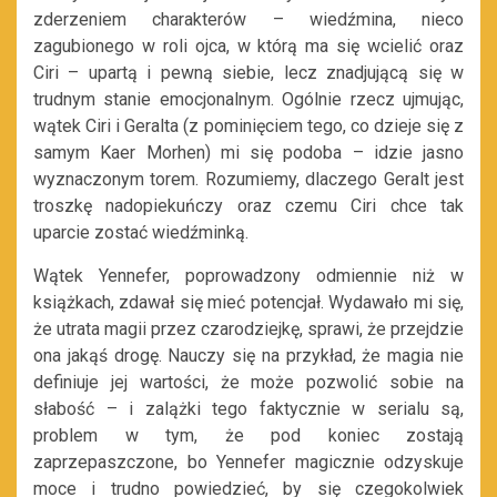
zderzeniem charakterów – wiedźmina, nieco
zagubionego w roli ojca, w którą ma się wcielić oraz
Ciri – upartą i pewną siebie, lecz znadjującą się w
trudnym stanie emocjonalnym. Ogólnie rzecz ujmując,
wątek Ciri i Geralta (z pominięciem tego, co dzieje się z
samym Kaer Morhen) mi się podoba – idzie jasno
wyznaczonym torem. Rozumiemy, dlaczego Geralt jest
troszkę nadopiekuńczy oraz czemu Ciri chce tak
uparcie zostać wiedźminką.
Wątek Yennefer, poprowadzony odmiennie niż w
książkach, zdawał się mieć potencjał. Wydawało mi się,
że utrata magii przez czarodziejkę, sprawi, że przejdzie
ona jakąś drogę. Nauczy się na przykład, że magia nie
definiuje jej wartości, że może pozwolić sobie na
słabość – i zalążki tego faktycznie w serialu są,
problem w tym, że pod koniec zostają
zaprzepaszczone, bo Yennefer magicznie odzyskuje
moce i trudno powiedzieć, by się czegokolwiek