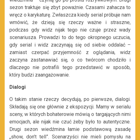
sezon traktuje się zbyt poważnie. Czasami zahacza to
wręcz o karykaturę. Zwłaszcza kiedy serial próbuje nam
wmówić, że dzieją się rzeczy ważne i straszne,
podczas gdy widz nijak tego nie czuje przez wady
scenariusza. Prowadzi to do tego okropnego uczucia,
gdy serial i widz zaczynają się od siebie oddalać –
zamiast czerpać przyjemność z oglądania, widz
zaczyna zastanawiać się, o co twórcom chodziło i
dlaczego nie potrafili tego przedstawić w sposób,
który budzi zaangażowanie.
Dialogi
O takim stanie rzeczy decydują, po pierwsze, dialogi.
Składają się one głównie z ekspozycji. Mamy w serialu
sceny, w których bohaterowie mówią o targających nimi
emocjach, ale nijak nie czuć żeby było to autentyczne.
Drugi sezon wiedźmina łamie podstawową zasadę
„show, don’t tell”. Scenarzyści nie mieli pomysłu na