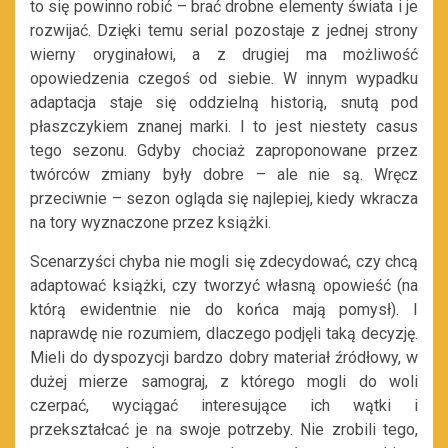
to się powinno robić – brać drobne elementy świata i je
rozwijać. Dzięki temu serial pozostaje z jednej strony
wierny oryginałowi, a z drugiej ma możliwość
opowiedzenia czegoś od siebie. W innym wypadku
adaptacja staje się oddzielną historią, snutą pod
płaszczykiem znanej marki. I to jest niestety casus
tego sezonu. Gdyby chociaż zaproponowane przez
twórców zmiany były dobre – ale nie są. Wręcz
przeciwnie – sezon ogląda się najlepiej, kiedy wkracza
na tory wyznaczone przez książki.
Scenarzyści chyba nie mogli się zdecydować, czy chcą
adaptować książki, czy tworzyć własną opowieść (na
którą ewidentnie nie do końca mają pomysł). I
naprawdę nie rozumiem, dlaczego podjęli taką decyzję.
Mieli do dyspozycji bardzo dobry materiał źródłowy, w
dużej mierze samograj, z którego mogli do woli
czerpać, wyciągać interesujące ich wątki i
przekształcać je na swoje potrzeby. Nie zrobili tego,