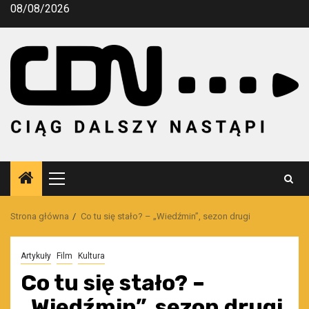
Przejdź
08/08/2026
do
treści
Menu
główne
Strona główna
Co tu się stało? – „Wiedźmin”, sezon drugi
Artykuły
Film
Kultura
Co tu się stało? –
„Wiedźmin”, sezon drugi