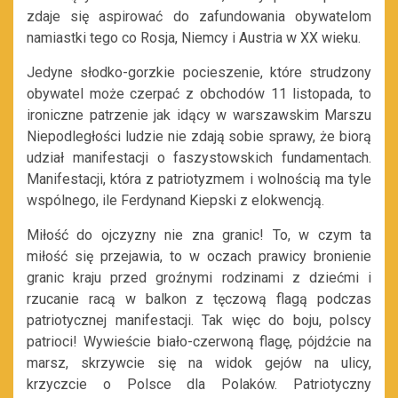
zdaje się aspirować do zafundowania obywatelom
namiastki tego co Rosja, Niemcy i Austria w XX wieku.
Jedyne słodko-gorzkie pocieszenie, które strudzony
obywatel może czerpać z obchodów 11 listopada, to
ironiczne patrzenie jak idący w warszawskim Marszu
Niepodległości ludzie nie zdają sobie sprawy, że biorą
udział manifestacji o faszystowskich fundamentach.
Manifestacji, która z patriotyzmem i wolnością ma tyle
wspólnego, ile Ferdynand Kiepski z elokwencją.
Miłość do ojczyzny nie zna granic! To, w czym ta
miłość się przejawia, to w oczach prawicy bronienie
granic kraju przed groźnymi rodzinami z dziećmi i
rzucanie racą w balkon z tęczową flagą podczas
patriotycznej manifestacji. Tak więc do boju, polscy
patrioci! Wywieście biało-czerwoną flagę, pójdźcie na
marsz, skrzywcie się na widok gejów na ulicy,
krzyczcie o Polsce dla Polaków. Patriotyczny