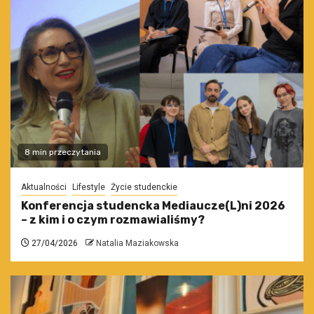
8 min przeczytania
Aktualności
Lifestyle
Życie studenckie
Konferencja studencka Mediaucze(L)ni 2026
– z kim i o czym rozmawialiśmy?
27/04/2026
Natalia Maziakowska