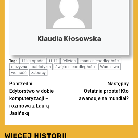
Klaudia Kłosowska
11 listopada
11.11
felieton
marsz niepodległości
Tags:
ojczyzna
patriotyzm
święto niepodległości
Warszawa
wolność
zaborcy
Zobacz
Poprzedni
Następny
Edytorstwo w dobie
Ostatnia prosta! Kto
wpisy
komputeryzacji –
awansuje na mundial?
rozmowa z Laurą
Jasińską
WIĘCEJ HISTORII