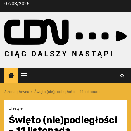
Przejdź
07/08/2026
do
treści
Menu
główne
Strona główna
Święto (nie)podległości – 11 listopada
Lifestyle
Święto (nie)podległości
– 11 listopada