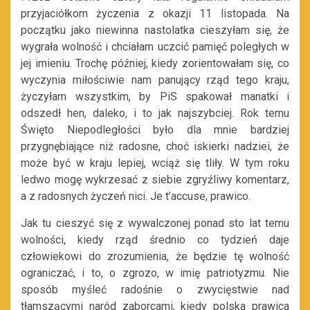
przyjaciółkom życzenia z okazji 11 listopada. Na
początku jako niewinna nastolatka cieszyłam się, że
wygrała wolność i chciałam uczcić pamięć poległych w
jej imieniu. Trochę później, kiedy zorientowałam się, co
wyczynia miłościwie nam panujący rząd tego kraju,
życzyłam wszystkim, by PiS spakował manatki i
odszedł hen, daleko, i to jak najszybciej. Rok temu
Święto Niepodległości było dla mnie bardziej
przygnębiające niż radosne, choć iskierki nadziei, że
może być w kraju lepiej, wciąż się tliły. W tym roku
ledwo mogę wykrzesać z siebie zgryźliwy komentarz,
a z radosnych życzeń nici. Je t’accuse, prawico.
Jak tu cieszyć się z wywalczonej ponad sto lat temu
wolności, kiedy rząd średnio co tydzień daje
człowiekowi do zrozumienia, że będzie tę wolność
ograniczać, i to, o zgrozo, w imię patriotyzmu. Nie
sposób myśleć radośnie o zwycięstwie nad
tłamszącymi naród zaborcami, kiedy polska prawica