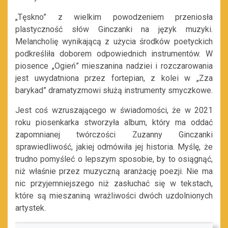
„Tęskno” z wielkim powodzeniem przeniosła
plastyczność słów Ginczanki na język muzyki.
Melancholię wynikającą z użycia środków poetyckich
podkreśliła doborem odpowiednich instrumentów. W
piosence „Ogień” mieszanina nadziei i rozczarowania
jest uwydatniona przez fortepian, z kolei w „Zza
barykad” dramatyzmowi służą instrumenty smyczkowe.
Jest coś wzruszającego w świadomości, że w 2021
roku piosenkarka stworzyła album, który ma oddać
zapomnianej twórczości Zuzanny Ginczanki
sprawiedliwość, jakiej odmówiła jej historia. Myślę, że
trudno pomyśleć o lepszym sposobie, by to osiągnąć,
niż właśnie przez muzyczną aranżację poezji. Nie ma
nic przyjemniejszego niż zasłuchać się w tekstach,
które są mieszaniną wrażliwości dwóch uzdolnionych
artystek.