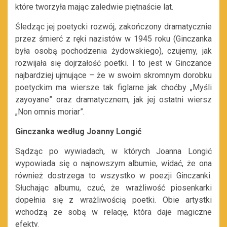
które tworzyła mając zaledwie piętnaście lat.
Śledząc jej poetycki rozwój, zakończony dramatycznie
przez śmierć z ręki nazistów w 1945 roku (Ginczanka
była osobą pochodzenia żydowskiego), czujemy, jak
rozwijała się dojrzałość poetki. I to jest w Ginczance
najbardziej ujmujące – że w swoim skromnym dorobku
poetyckim ma wiersze tak figlarne jak choćby „Myśli
zayoyane” oraz dramatycznem, jak jej ostatni wiersz
„Non omnis moriar”.
Ginczanka według Joanny Longić
Sądząc po wywiadach, w których Joanna Longić
wypowiada się o najnowszym albumie, widać, że ona
również dostrzega to wszystko w poezji Ginczanki.
Słuchając albumu, czuć, że wrażliwość piosenkarki
dopełnia się z wrażliwością poetki. Obie artystki
wchodzą ze sobą w relację, która daje magiczne
efekty.