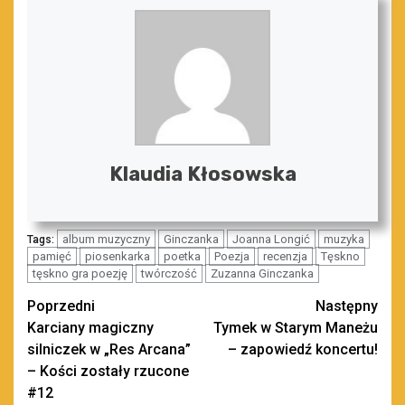
Klaudia Kłosowska
album muzyczny
Ginczanka
Joanna Longić
muzyka
Tags:
pamięć
piosenkarka
poetka
Poezja
recenzja
Tęskno
tęskno gra poezję
twórczość
Zuzanna Ginczanka
Zobacz
Poprzedni
Następny
Karciany magiczny
Tymek w Starym Maneżu
wpisy
silniczek w „Res Arcana”
– zapowiedź koncertu!
– Kości zostały rzucone
#12