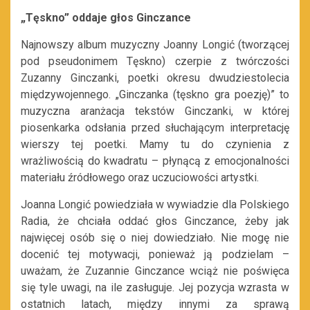
„Tęskno” oddaje głos Ginczance
Najnowszy album muzyczny Joanny Longić (tworzącej
pod pseudonimem Tęskno) czerpie z twórczości
Zuzanny Ginczanki, poetki okresu dwudziestolecia
międzywojennego. „Ginczanka (tęskno gra poezję)” to
muzyczna aranżacja tekstów Ginczanki, w której
piosenkarka odsłania przed słuchającym interpretację
wierszy tej poetki. Mamy tu do czynienia z
wrażliwością do kwadratu – płynącą z emocjonalności
materiału źródłowego oraz uczuciowości artystki.
Joanna Longić powiedziała w wywiadzie dla Polskiego
Radia, że chciała oddać głos Ginczance, żeby jak
najwięcej osób się o niej dowiedziało. Nie mogę nie
docenić tej motywacji, ponieważ ją podzielam –
uważam, że Zuzannie Ginczance wciąż nie poświęca
się tyle uwagi, na ile zasługuje. Jej pozycja wzrasta w
ostatnich latach, między innymi za sprawą