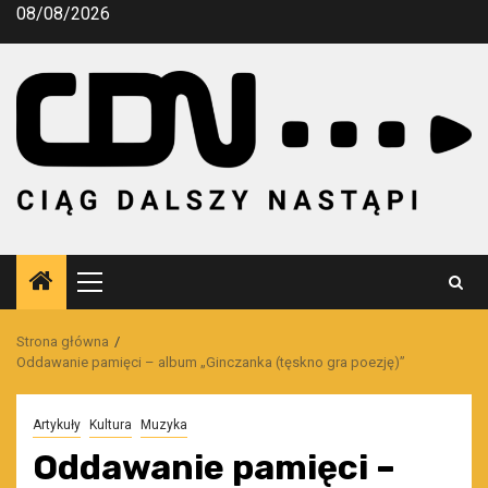
Przejdź
08/08/2026
do
treści
Menu
główne
Strona główna
Oddawanie pamięci – album „Ginczanka (tęskno gra poezję)”
Artykuły
Kultura
Muzyka
Oddawanie pamięci –