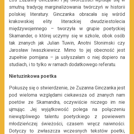
smutną tradycję marginalizowania twórczyń w historii
polskiej literatury. Ginczanka obracała się wśród
krakowskiej elity literackiej dwudziestolecia
międzywojennego – tworzyła w grupie poetyckiej
Skamander, o której uczymy się w szkole, obok osób
tak znanych jak Julian Tuwin, Anotni Słonimski czy
Jarosław Iwaszkiewicz. Mimo to jej obecność jest
zupełnie pomijana – ja usłyszałam o niej dopiero na
studiach, i to tylko w ramach dodatkowego referatu.
Nietuzinkowa poetka
Pokuszę się o stwierdzenie, że Zuzanna Ginczanka jest
pod wieloma względami ciekawsza od znanych nam
poetów ze Skamandra, oczywiście niczego im nie
ujmując. Jej wyjątkowość polega na połączeniu
niewątpliwego talentu poetyckiego z powiewem
młodzieńczej świeżości, czasem wręcz naiwności.
Dotyczy to zwłaszcza wczesnych tekstów poetki,