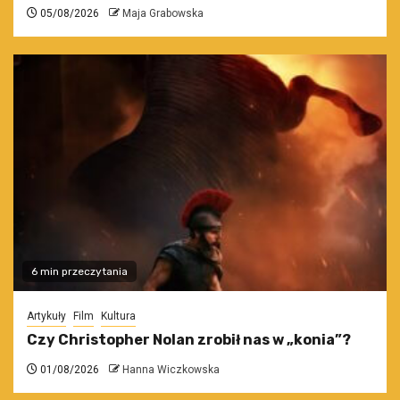
05/08/2026
Maja Grabowska
6 min przeczytania
Artykuły
Film
Kultura
Czy Christopher Nolan zrobił nas w „konia”?
01/08/2026
Hanna Wiczkowska