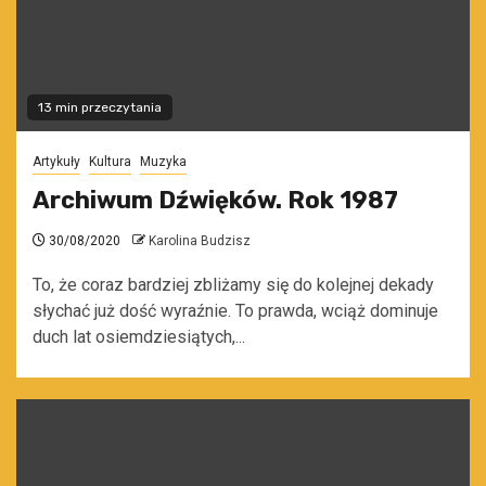
13 min przeczytania
Artykuły
Kultura
Muzyka
Archiwum Dźwięków. Rok 1987
30/08/2020
Karolina Budzisz
To, że coraz bardziej zbliżamy się do kolejnej dekady
słychać już dość wyraźnie. To prawda, wciąż dominuje
duch lat osiemdziesiątych,...