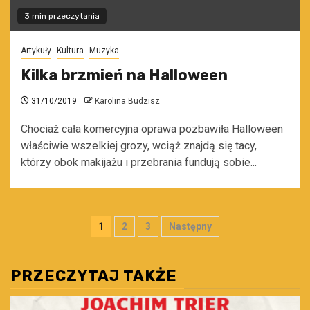
3 min przeczytania
Artykuły
Kultura
Muzyka
Kilka brzmień na Halloween
31/10/2019
Karolina Budzisz
Chociaż cała komercyjna oprawa pozbawiła Halloween
właściwie wszelkiej grozy, wciąż znajdą się tacy,
którzy obok makijażu i przebrania fundują sobie...
Stronicowanie
1
2
3
Następny
wpisów
PRZECZYTAJ TAKŻE