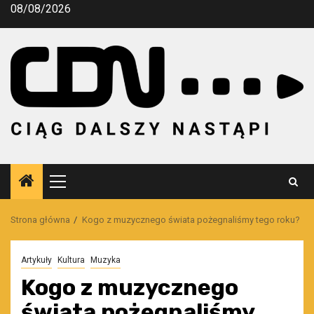
Przejdź
08/08/2026
do
treści
Menu
główne
Strona główna
Kogo z muzycznego świata pożegnaliśmy tego roku?
Artykuły
Kultura
Muzyka
Kogo z muzycznego
świata pożegnaliśmy