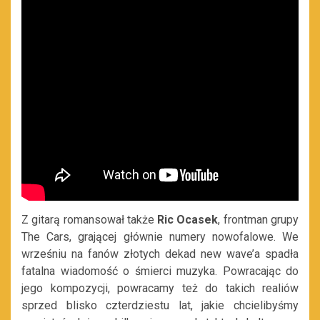
Z gitarą romansował także
Ric Ocasek
, frontman grupy
The Cars, grającej głównie numery nowofalowe. We
wrześniu na fanów złotych dekad new wave’a spadła
fatalna wiadomość o śmierci muzyka. Powracając do
jego kompozycji, powracamy też do takich realiów
sprzed blisko czterdziestu lat, jakie chcielibyśmy