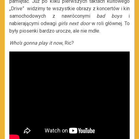
pamiętać. Już po kilku pierwszych taktach kultowego
„Drive” widzimy te wszystkie obrazy z koncertów i kin
samochodowych z nawróconymi
bad boys
i
nabierającymi odwagi
girls next door
w roli głównej. To
były piosenki bardzo urocze, ale nie mdłe.
Who’s gonna play it now
, Ric?