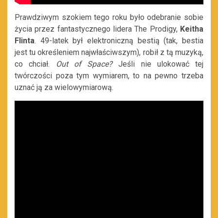
Prawdziwym szokiem tego roku było odebranie sobie
życia przez fantastycznego lidera The Prodigy,
Keitha
Flinta
. 49-latek był elektroniczną bestią (tak, bestia
jest tu określeniem najwłaściwszym), robił z tą muzyką,
co chciał.
Out of Space?
Jeśli nie ulokować tej
twórczości poza tym wymiarem, to na pewno trzeba
uznać ją za wielowymiarową.