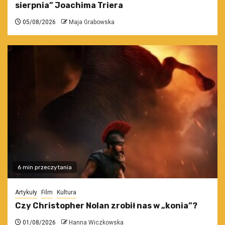
sierpnia” Joachima Triera
05/08/2026
Maja Grabowska
6 min przeczytania
Artykuły
Film
Kultura
Czy Christopher Nolan zrobił nas w „konia”?
01/08/2026
Hanna Wiczkowska