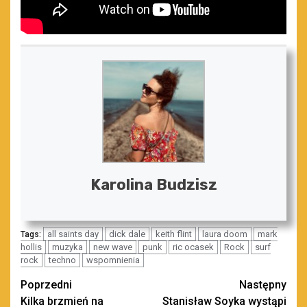
Karolina Budzisz
all saints day
dick dale
keith flint
laura doom
mark
Tags:
hollis
muzyka
new wave
punk
ric ocasek
Rock
surf
rock
techno
wspomnienia
Zobacz
Poprzedni
Następny
Kilka brzmień na
Stanisław Soyka wystąpi