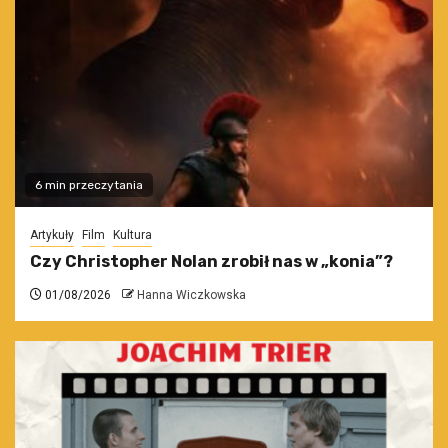
6 min przeczytania
Artykuły
Film
Kultura
Czy Christopher Nolan zrobił nas w „konia”?
01/08/2026
Hanna Wiczkowska