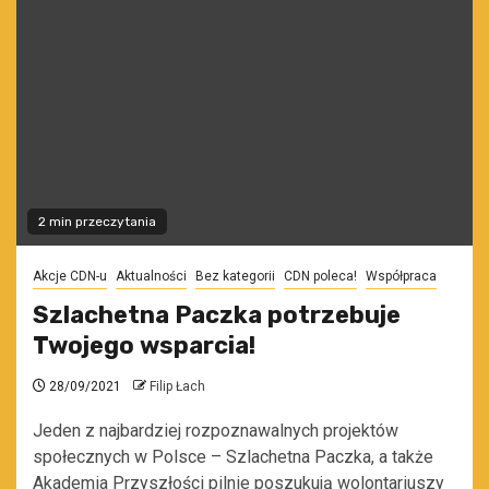
2 min przeczytania
Akcje CDN-u
Aktualności
Bez kategorii
CDN poleca!
Współpraca
Szlachetna Paczka potrzebuje
Twojego wsparcia!
28/09/2021
Filip Łach
Jeden z najbardziej rozpoznawalnych projektów
społecznych w Polsce – Szlachetna Paczka, a także
Akademia Przyszłości pilnie poszukują wolontariuszy