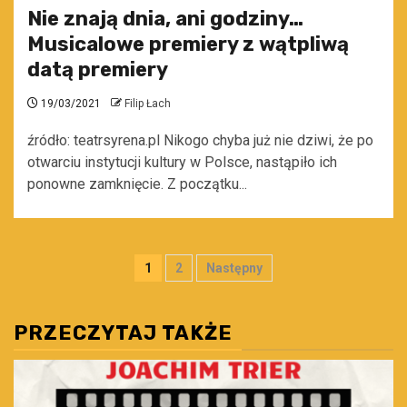
Nie znają dnia, ani godziny…
Musicalowe premiery z wątpliwą
datą premiery
19/03/2021
Filip Łach
źródło: teatrsyrena.pl Nikogo chyba już nie dziwi, że po
otwarciu instytucji kultury w Polsce, nastąpiło ich
ponowne zamknięcie. Z początku...
Stronicowanie
1
2
Następny
wpisów
PRZECZYTAJ TAKŻE