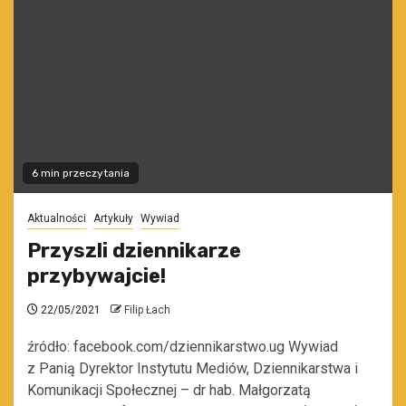
6 min przeczytania
Aktualności
Artykuły
Wywiad
Przyszli dziennikarze
przybywajcie!
22/05/2021
Filip Łach
źródło: facebook.com/dziennikarstwo.ug Wywiad
z Panią Dyrektor Instytutu Mediów, Dziennikarstwa i
Komunikacji Społecznej – dr hab. Małgorzatą