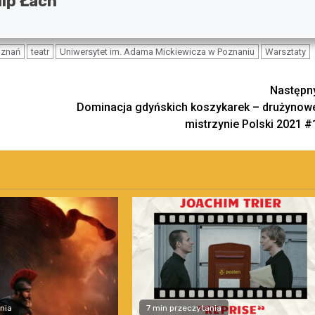
lip Łach
oznań
teatr
Uniwersytet im. Adama Mickiewicza w Poznaniu
Warsztaty
Następn
Dominacja gdyńskich koszykarek – drużynow
mistrzynie Polski 2021 #
nia
7 min przeczytania