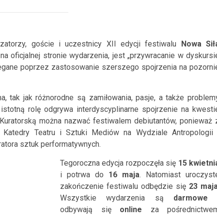
zatorzy, goście i uczestnicy XII edycji festiwalu
Nowa Sił
a oficjalnej stronie wydarzenia, jest „przywracanie w dyskursi
egane poprzez zastosowanie szerszego spojrzenia na pozorni
, tak jak różnorodne są zamiłowania, pasje, a także problem
istotną rolę odgrywa interdyscyplinarne spojrzenie na kwesti
 Kuratorską można nazwać festiwalem debiutantów, ponieważ 
Katedry Teatru i Sztuki Mediów na Wydziale Antropologii 
ratora sztuk performatywnych.
Tegoroczna edycja rozpoczęła się
15 kwietni
i potrwa do
16 maja
. Natomiast uroczyst
zakończenie festiwalu odbędzie się
23 maj
Wszystkie wydarzenia są
darmowe
odbywają się
online
za pośrednictwe