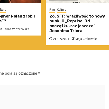
ltura
Film
Kultura
pher Nolan zrobił
26. SFF: Wrażliwość to nowy
a”?
punk. O „Reprise. Od
początku, raz jeszcze”
Hanna Wiczkowska
Joachima Triera
21/07/2026
Maja Grabowska
e pola są oznaczone
*