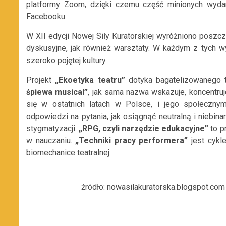
platformy Zoom, dzięki czemu część minionych wydar
Facebooku.
W XII edycji Nowej Siły Kuratorskiej wyróżniono poszcz
dyskusyjne, jak również warsztaty. W każdym z tych 
szeroko pojętej kultury.
Projekt
„Ekoetyka teatru”
dotyka bagatelizowanego t
śpiewa musical”
, jak sama nazwa wskazuje, koncentruje
się w ostatnich latach w Polsce, i jego społeczn
odpowiedzi na pytania, jak osiągnąć neutralną i niebi
stygmatyzacji.
„RPG, czyli narzędzie edukacyjne”
to p
w nauczaniu.
„Techniki pracy performera”
jest cykle
biomechanice teatralnej.
źródło: nowasilakuratorska.blogspot.com