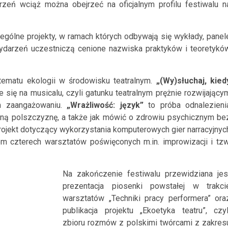
zeń wciąż można obejrzeć na oficjalnym profilu festiwalu n
ególne projekty, w ramach których odbywają się wykłady, panel
wydarzeń uczestniczą cenione nazwiska praktyków i teoretykó
ematu ekologii w środowisku teatralnym.
„(Wy)słuchaj, kied
 się na musicalu, czyli gatunku teatralnym prężnie rozwijający
ym zaangażowaniu.
„Wrażliwość: język”
to próba odnalezieni
narną polszczyznę, a także jak mówić o zdrowiu psychicznym be
rojekt dotyczący wykorzystania komputerowych gier narracyjnyc
m czterech warsztatów poświęconych m.in. improwizacji i tzw
Na zakończenie festiwalu przewidziana jes
prezentacja piosenki powstałej w trakci
warsztatów „Techniki pracy performera” ora
publikacja projektu „Ekoetyka teatru”, czyl
zbioru rozmów z polskimi twórcami z zakres