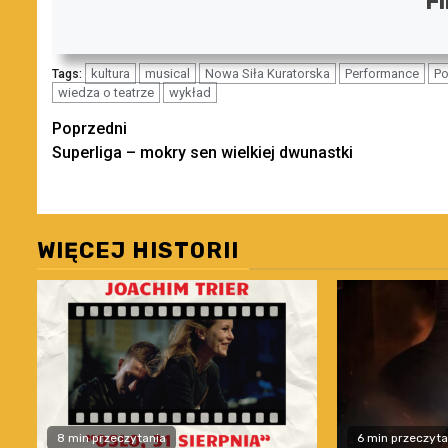
Fi
kultura
musical
Nowa Siła Kuratorska
Performance
P
Tags:
wiedza o teatrze
wykład
Zobacz
Poprzedni
Superliga – mokry sen wielkiej dwunastki
wpisy
WIĘCEJ HISTORII
8 min przeczytania
6 min przeczyta