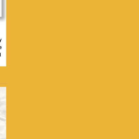
y
e
1