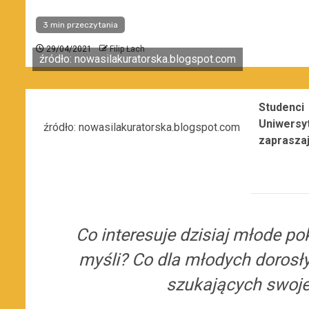
3 min przeczytania
29/04/2021
Filip Łach
źródło: nowasilakuratorska.blogspot.com
Studenc
Uniwersy
źródło: nowasilakuratorska.blogspot.com
zapraszaj
Co interesuje dzisiaj młode p
myśli? Co dla młodych doros
szukających swoje