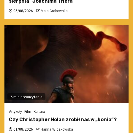
sierpnia” Joachima Triera
05/08/2026
Maja Grabowska
6 min przeczytania
Artykuły
Film
Kultura
Czy Christopher Nolan zrobił nas w „konia”?
01/08/2026
Hanna Wiczkowska