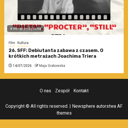
4 min przeczytania
Film
Kultura
26. SFF: Debiutanta zabawa z czasem. O
krótkich metrażach Joachima Triera
14/07/2026
Maja Grabowska
O nas
Zespół
Kontakt
Copyright © All rights reserved.
|
Newsphere
autorstwa AF
themes