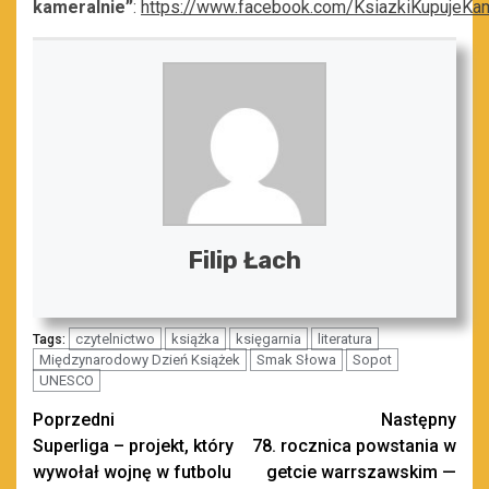
kameralnie”
:
https://www.facebook.com/KsiazkiKupujeKam
Filip Łach
czytelnictwo
książka
księgarnia
literatura
Tags:
Międzynarodowy Dzień Książek
Smak Słowa
Sopot
UNESCO
Zobacz
Poprzedni
Następny
Superliga – projekt, który
78. rocznica powstania w
wpisy
wywołał wojnę w futbolu
getcie warrszawskim —