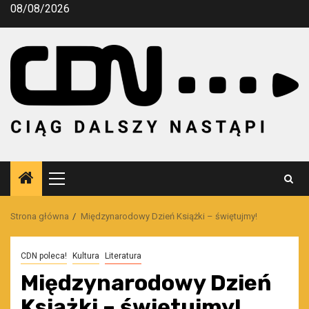
Przejdź
08/08/2026
do
treści
Menu
główne
Strona główna
Międzynarodowy Dzień Książki – świętujmy!
CDN poleca!
Kultura
Literatura
Międzynarodowy Dzień
Książki – świętujmy!