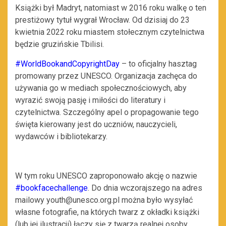
Książki był Madryt, natomiast w 2016 roku walkę o ten
prestiżowy tytuł wygrał Wrocław. Od dzisiaj do 23
kwietnia 2022 roku miastem stołecznym czytelnictwa
będzie gruzińskie Tbilisi.
#WorldBookandCopyrightDay
– to oficjalny hasztag
promowany przez UNESCO. Organizacja zachęca do
używania go w mediach społecznościowych, aby
wyrazić swoją pasję i miłości do literatury i
czytelnictwa. Szczególny apel o propagowanie tego
święta kierowany jest do uczniów, nauczycieli,
wydawców i bibliotekarzy.
W tym roku UNESCO zaproponowało akcję o nazwie
#bookfacechallenge
. Do dnia wczorajszego na adres
mailowy youth@unesco.org.pl można było wysyłać
własne fotografie, na których twarz z okładki książki
(lub jej ilustracji) łączy się z twarzą realnej osoby