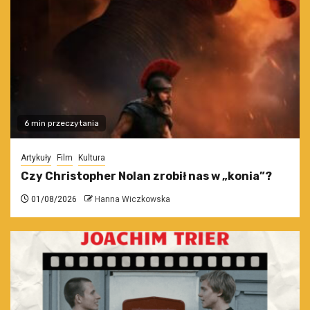
6 min przeczytania
Artykuły
Film
Kultura
Czy Christopher Nolan zrobił nas w „konia”?
01/08/2026
Hanna Wiczkowska