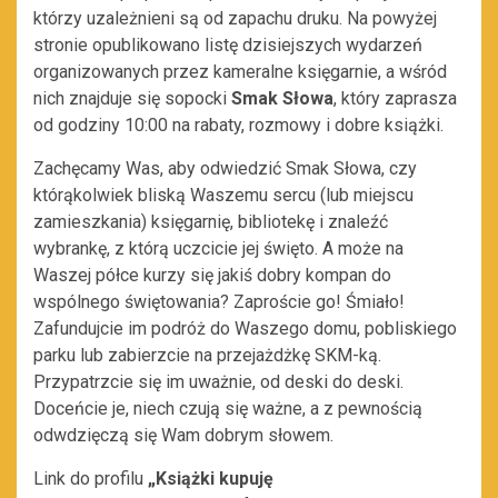
którzy uzależnieni są od zapachu druku. Na powyżej
stronie opublikowano listę dzisiejszych wydarzeń
organizowanych przez kameralne księgarnie, a wśród
nich znajduje się sopocki
Smak Słowa
, który zaprasza
od godziny 10:00 na rabaty, rozmowy i dobre książki.
Zachęcamy Was, aby odwiedzić Smak Słowa, czy
którąkolwiek bliską Waszemu sercu (lub miejscu
zamieszkania) księgarnię, bibliotekę i znaleźć
wybrankę, z którą uczcicie jej święto. A może na
Waszej półce kurzy się jakiś dobry kompan do
wspólnego świętowania? Zaproście go! Śmiało!
Zafundujcie im podróż do Waszego domu, pobliskiego
parku lub zabierzcie na przejażdżkę SKM-ką.
Przypatrzcie się im uważnie, od deski do deski.
Doceńcie je, niech czują się ważne, a z pewnością
odwdzięczą się Wam dobrym słowem.
Link do profilu
„Książki kupuję