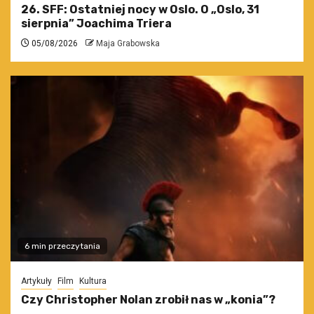
26. SFF: Ostatniej nocy w Oslo. O „Oslo, 31
sierpnia” Joachima Triera
05/08/2026
Maja Grabowska
6 min przeczytania
Artykuły
Film
Kultura
Czy Christopher Nolan zrobił nas w „konia”?