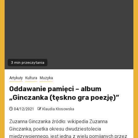
3 min przeczytania
Artykuły
Kultura
Muzyka
Oddawanie pamięci – album
„Ginczanka (tęskno gra poezję)”
04/12/2021
Klaudia Kłosowska
Zuzanna Ginczanka źródło: wikipedia Zuzanna
Ginczanka, poetka okresu dwudziestolecia
międzywojennego, jest jedną z wielu pomijanych przez