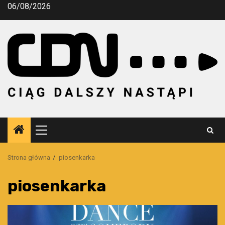
Przejdź
06/08/2026
do
treści
Menu
główne
Strona główna
piosenkarka
piosenkarka