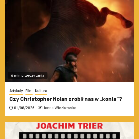
6 min przeczytania
Artykuły
Film
Kultura
Czy Christopher Nolan zrobił nas w „konia”?
01/08/2026
Hanna Wiczkowska