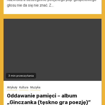
głosu nie da się nie znać. Z...
3 min przeczytania
Artykuły
Kultura
Muzyka
Oddawanie pamięci – album
„Ginczanka (tęskno gra poezję)”