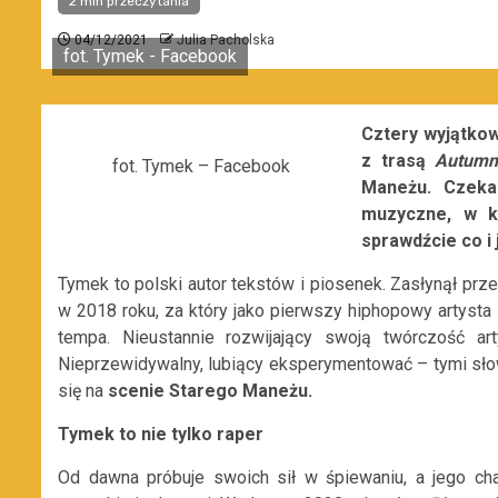
2 min przeczytania
04/12/2021
Julia Pacholska
fot. Tymek - Facebook
Cztery wyjątkow
z trasą
Autumn
fot. Tymek – Facebook
Maneżu. Czeka
muzyczne, w k
sprawdźcie co i 
Tymek to polski autor tekstów i piosenek. Zasłynął pr
w 2018 roku, za który jako pierwszy hiphopowy artysta 
tempa. Nieustannie rozwijający swoją twórczość ar
Nieprzewidywalny, lubiący eksperymentować – tymi słow
się na
scenie Starego Maneżu.
Tymek to nie tylko raper
Od dawna próbuje swoich sił w śpiewaniu, a jego cha