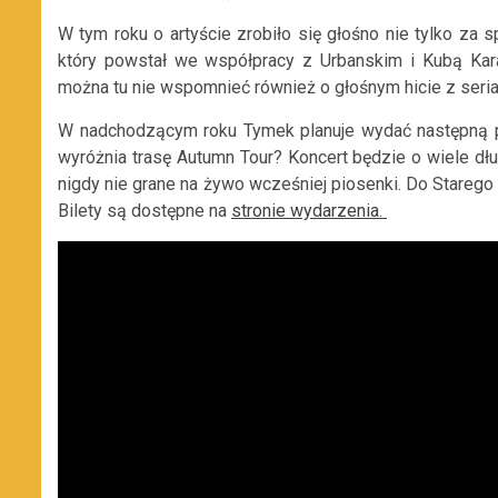
W tym roku o artyście zrobiło się głośno nie tylko za s
który powstał we współpracy z Urbanskim i Kubą Ka
można tu nie wspomnieć również o głośnym hicie z seri
W nadchodzącym roku Tymek planuje wydać następną p
wyróżnia trasę Autumn Tour? Koncert będzie o wiele dłu
nigdy nie grane na żywo wcześniej piosenki. Do Stare
Bilety są dostępne na
stronie wydarzenia.