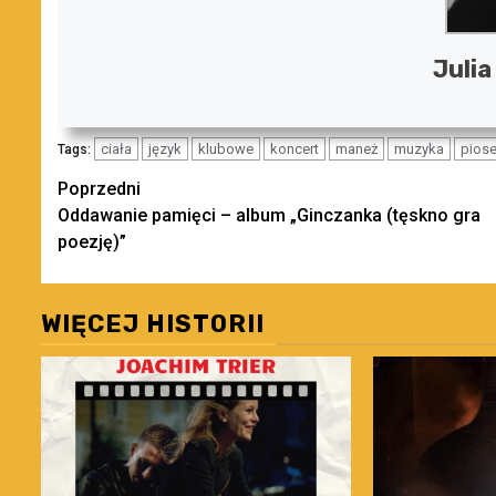
Julia
ciała
język
klubowe
koncert
maneż
muzyka
piose
Tags:
Zobacz
Poprzedni
Oddawanie pamięci – album „Ginczanka (tęskno gra
wpisy
poezję)”
WIĘCEJ HISTORII