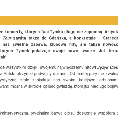
e koncerty, których fani Tymka długo nie zapomną. Artyst
 Tour
zawita także do Gdańska, a konkretnie – Stareg
 nas świetna zabawa, klubowe hity, ale także nowośc
tórych Tymek pokazuje swoje nowe twarze. Już tera
jak!
zede wszystkim dzięki swojemu największemu hitowi
Język Ciał
z Polski otrzymał podwójny diament. Od tamtej pory nie zwalni
tystyczną, stale zaskakuje nas swoimi kolejnymi odsłonami
ami można w skrócie opisać gwiazdę, która już niedługo pojaw
rakterystyczna, oryginalna barwa głosu doskonale współgra 