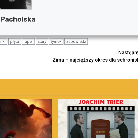
 Pacholska
nki
płyta
raper
stary
tymek
zapowiedź
Następn
Zima – najcięższy okres dla schronis