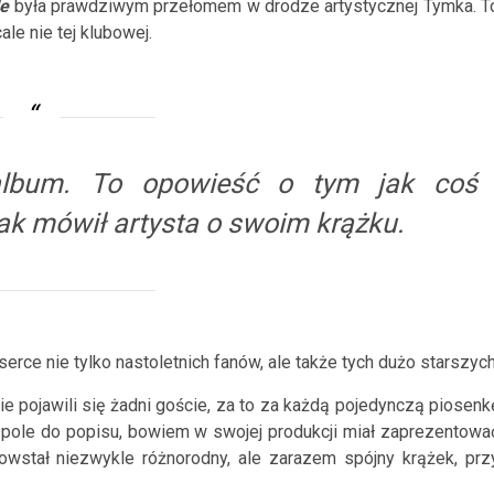
le
była prawdziwym przełomem w drodze artystycznej Tymka. T
ale nie tej klubowej.
 album. To opowieść o tym jak coś
tak mówił artysta o swoim krążku.
erce nie tylko nastoletnich fanów, ale także tych dużo starszych
nie pojawili się żadni goście, za to za każdą pojedynczą piosenk
 pole do popisu, bowiem w swojej produkcji miał zaprezentowa
powstał niezwykle różnorodny, ale zarazem spójny krążek, prz