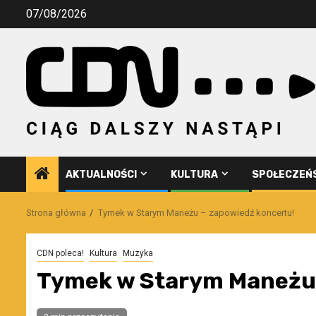
Przejdź
07/08/2026
do
treści
AKTUALNOŚCI
KULTURA
SPOŁECZEŃ
Strona główna
Tymek w Starym Maneżu – zapowiedź koncertu!
CDN poleca!
Kultura
Muzyka
Tymek w Starym Maneżu 