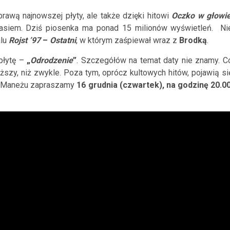
prawą najnowszej płyty, ale także dzięki hitowi
Oczko w głowi
rasiem. Dziś piosenka ma ponad 15 milionów wyświetleń. Ni
alu
Rojst ’97
–
Ostatni
, w którym zaśpiewał wraz z
Brodką
.
łytę –
„
Odrodzenie
”
. Szczegółów na temat daty nie znamy. C
ższy, niż zwykle. Poza tym, oprócz kultowych hitów, pojawią si
go Maneżu zapraszamy
16 grudnia (czwartek), na godzinę 20.0