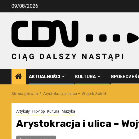
Przejdź
09/08/2026
do
treści
AKTUALNOŚCI
KULTURA
SPOŁECZEŃ
Strona główna
Arystokracja i ulica – Wojtek Sokół
Artykuły
Hip-hop
Kultura
Muzyka
Arystokracja i ulica – Wo