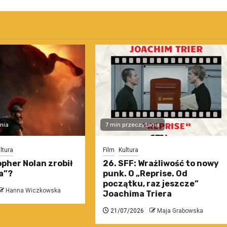
nia
7 min przeczytania
ltura
Film
Kultura
pher Nolan zrobił
26. SFF: Wrażliwość to nowy
a”?
punk. O „Reprise. Od
początku, raz jeszcze”
Hanna Wiczkowska
Joachima Triera
21/07/2026
Maja Grabowska