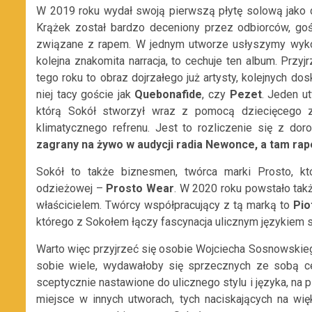
W 2019 roku wydał swoją pierwszą płytę solową jako de
Krążek został bardzo deceniony przez odbiorców, goś
związane z rapem. W jednym utworze usłyszymy wyk
kolejna znakomita narracja, to cechuje ten album. Przyjr
tego roku to obraz dojrzałego już artysty, kolejnych do
niej tacy goście jak
Quebonafide
, czy
Pezet
. Jeden u
którą Sokół stworzył wraz z pomocą dziecięcego z
klimatycznego refrenu. Jest to rozliczenie się z dor
zagrany na żywo w audycji radia Newonce, a tam rape
Sokół to także biznesmen, twórca marki Prosto, k
odzieżowej –
Prosto Wear
. W 2020 roku powstało tak
właścicielem. Twórcy współpracujący z tą marką to
Pio
którego z Sokołem łączy fascynacja ulicznym językiem s
Warto więc przyjrzeć się osobie Wojciecha Sosnowskiego.
sobie wiele, wydawałoby się sprzecznych ze sobą c
sceptycznie nastawione do ulicznego stylu i języka, na 
miejsce w innych utworach, tych naciskających na w