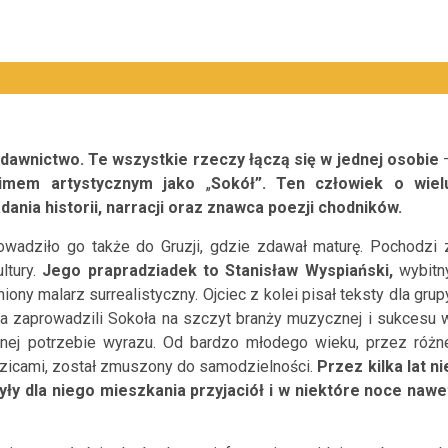
dawnictwo.
Te wszystkie rzeczy łączą się w jednej osobie
nimem artystycznym jako
„
Sokół”. Ten człowiek o wiel
adania historii, narracji oraz znawca poezji chodników.
owadziło go także do Gruzji, gdzie zdawał maturę. Pochodzi 
ultury.
Jego prapradziadek to Stanisław Wyspiański,
wybitn
niony malarz surrealistyczny. Ojciec z kolei pisał teksty dla grup
na zaprowadzili Sokoła na szczyt branży muzycznej i sukcesu 
nej potrzebie
wyrazu. Od bardzo młodego wieku, przez różn
dzicami, został zmuszony do samodzielności.
Przez kilka lat ni
y dla niego mieszkania przyjaciół i w niektóre noce nawe