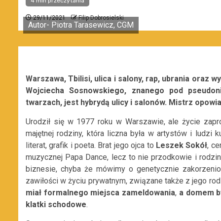
4 min przeczytania
29/11/2021
Filip Dobrosielski
Autor- Piotra Tarasewicz, CGM
Warszawa, Tbilisi, ulica i salony, rap, ubrania oraz
wy
Wojciecha Sosnowskiego, znanego pod pseudo
twarzach, jest hybrydą ulicy i salonów. Mistrz opowi
Urodził się w 1977 roku w Warszawie, ale życie zapr
majętnej rodziny, która liczna była w artystów i ludzi k
literat, grafik i poeta. Brat jego ojca to
Leszek Sokół
, ce
muzycznej Papa Dance, lecz to nie przodkowie i rodzi
biznesie, chyba że mówimy o genetycznie zakorzenio
zawiłości w życiu prywatnym, związane także z
jego ro
miał formalnego miejsca zameldowania
,
a domem był
klatki schodowe
.