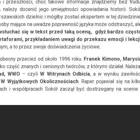
i przeszłości, choć takowe informacje znajdziemy bez trudu
należy docenić jego umiejętności opowiadania historii. Sokó
rszawskich dzielnic i mógłby zostać ekspertem w tej dziedzinie
osoby mające na uwadze poprawność języka może odstraszyć, al
wsłuchać się w tekst przed taką oceną,
gdyż bardzo częst
taforami, przykładaniem uwagi do przekazu emocji i lekcj
nym, a to przez swoje doświadczenia życiowe.
 obecny przecież od około 1996 roku.
Franek Kimono, Marysi
ylko część znanych i cenionych twórców, z którymi działał. Należa
ad,
WWO
–
czyli
W Witrynach Odbicia
, a w wyniku zawiłośc
a
W Wyjątkowych Okolicznościach
. Raper pojawiał się na kilk
rach i współpracach Sokół zaczął być dostrzegany na scenie 