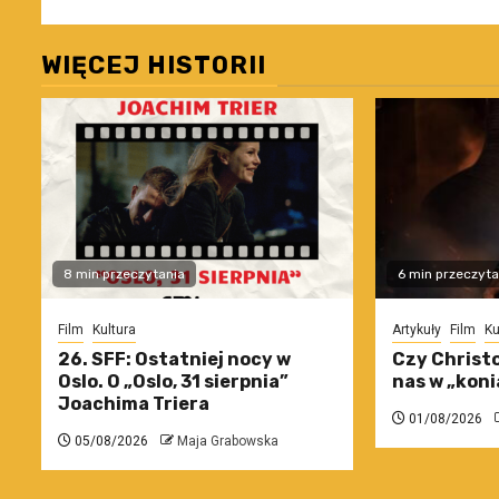
WIĘCEJ HISTORII
8 min przeczytania
6 min przeczyta
Film
Kultura
Artykuły
Film
Ku
26. SFF: Ostatniej nocy w
Czy Christo
Oslo. O „Oslo, 31 sierpnia”
nas w „koni
Joachima Triera
01/08/2026
05/08/2026
Maja Grabowska