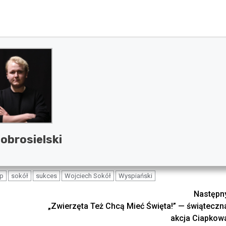
Dobrosielski
ap
sokół
sukces
Wojciech Sokół
Wyspiański
Następn
„Zwierzęta Też Chcą Mieć Święta!” — świąteczn
akcja Ciapkow