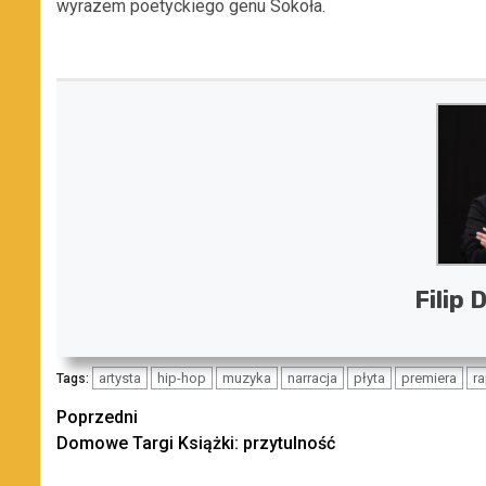
wyrazem poetyckiego genu Sokoła.
Filip 
artysta
hip-hop
muzyka
narracja
płyta
premiera
r
Tags:
Zobacz
Poprzedni
Domowe Targi Książki: przytulność
wpisy