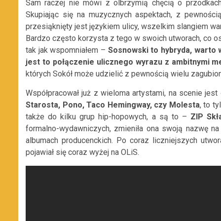
Sam raczej nie mówi z olbrzymią chęcią o przodkach 
Skupiając się na muzycznych aspektach, z pewnością 
przesiąknięty jest językiem ulicy, wszelkim slangiem wa
Bardzo często korzysta z tego w swoich utworach, co 
tak jak wspomniałem –
Sosnowski
to hybryda, warto 
jest to połączenie ulicznego wyrazu z ambitnymi me
których Sokół może udzielić z pewnością wielu zagubio
Współpracował już z wieloma artystami, na scenie jest
Starosta, Pono, Taco Hemingway, czy Molesta
, to t
także do kilku grup hip-hopowych, a są to –
ZIP Skł
formalno-wydawniczych, zmieniła ona swoją nazwę n
albumach producenckich. Po coraz liczniejszych utwo
pojawiał się coraz wyżej na OLiS.