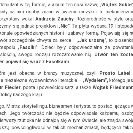
biutant w tej formie, a album ten nosi nazwę „
Wojtek Sokół
ciły na nim osoby znane w świecie muzyki i to niekonieczni
orzystany wokal
Andrzeja Zauchy
. Różnorodność w stylu ora
zyjmy się jednak projektowi „
Nic”
. Ta płyta wydana 19 listopad
skonale opowiedzianych historii i zabawy formą. Pojawiają się n
twór szczególnie chwyta za serce – „
Jak urosnę
”, to piosenka
espołu „
Fasolki
”. Dzieci były odpowiedzialne za powstani
osłością, swego rodzaju rozczarowanie nią.
Utwór ten zosta
r pojawił się wraz z Fasolkami.
tóra jest obecna w branży muzycznej, czyli
Prosto Labe
że niezależne wydawnictwo literackie –
„
Wydałem”,
którego jes
tr Fiedler
, poeta i powieściopisarz, a także
Wojtek Friedman
tolicy naszego kraju.
 Mistrz storytellingu, biznesmen i artysta, to postać łącząca 
ech. Jego twórczość nie będzie odpowiadała każdemu, osob
pierwszy rzut oka nie odnajdą się w tym świecie, ale znajdą swoj
iększą powściągliwość w takich mechanizmach, będących takż