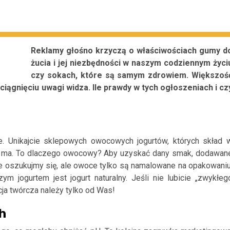
Reklamy głośno krzyczą o właściwościach gumy d
żucia i jej niezbędności w naszym codziennym życi
czy sokach, które są samym zdrowiem. Większoś
ciągnięciu uwagi widza. Ile prawdy w tych ogłoszeniach i cz
ie. Unikajcie sklepowych owocowych jogurtów, których skład 
ie ma. To dlaczego owocowy? Aby uzyskać dany smak, dodawan
e oszukujmy się, ale owoce tylko są namalowane na opakowaniu
ym jogurtem jest jogurt naturalny. Jeśli nie lubicie „zwykłeg
cja twórcza należy tylko od Was!
h