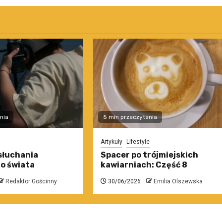
nia
5 min przeczytania
Artykuły
Lifestyle
słuchania
Spacer po trójmiejskich
o świata
kawiarniach: Część 8
Redaktor Gościnny
30/06/2026
Emilia Olszewska