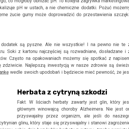
ego, co mogłoby obniżać pH. To kolejna zagrywka marketingowa
lkalizuje pH w ustach, a nie chemiczne dodatki. Pożuć możem
mierne żucie gumy może doprowadzić do przestawienia szczęki
a dodatek są pyszne. Ale nie wszystkie! I na pewno nie te 
ru. Soki z kartonu najczęściej są rozwadniane, dosładzane i 
ratów. Często na opakowaniach możemy się spotkać z napise
ię zdziwicie. Najlepszą inwestycją w nasze zdrowie są śwież
ankę
wedle swoich upodobań i będziecie mieć pewność, że jes
Herbata z cytryną szkodzi
Fakt. W liściach herbaty zawarty jest glin, który jes
głównym winowajcą choroby Alzheimera. Nie jest o
przyswajalny przez organizm, ale jeśli do naszeg
rynian glinu, który staje się przyswajalny i stanowi zagrożeni