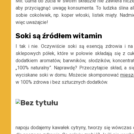
Mit. Guma do żucia w swoim składzie nie zawiera nicz
aby przyciągnąć uwagę konsumenta. To ludzka ślina a
sobie cokolwiek, np. koper włoski, listek mięty. Nad
więc uważajcie!
Soki są źródłem witamin
I tak i nie. Oczywiście soki są esencją zdrowia i n
sklepowych półek, które w połowie składają się z cuk
dodatkiem aromatów, barwników, słodzików, koncent
„100% naturalny”. Naprawdę? Przeczytajcie skład, a s
wyciskane soki w domu. Możecie skomponować
miesz
w 100% zdrowa i bez sztucznych dodatków.
napoju dodajemy kawałek cytryny, tworzy się wówczas cyt