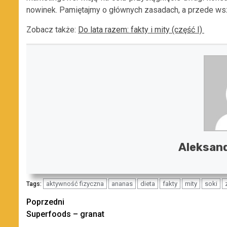
nowinek. Pamiętajmy o głównych zasadach, a przede w
Zobacz także:
Do lata razem: fakty i mity (część I)
Aleksand
aktywność fizyczna
ananas
dieta
fakty
mity
soki
Tags:
Zobacz
Poprzedni
Superfoods – granat
wpisy