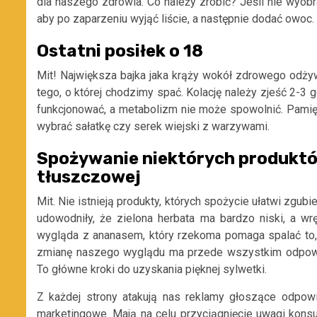
dla naszego zdrowia. Co należy zrobić? Jeśli nie wyobr
aby po zaparzeniu wyjąć liście, a następnie dodać owoc. 
Ostatni posiłek o 18
Mit! Największa bajka jaka krąży wokół zdrowego odżyw
tego, o której chodzimy spać. Kolację należy zjeść 2-
funkcjonować, a metabolizm nie może spowolnić. Pamiętaj
wybrać sałatkę czy serek wiejski z warzywami.
Spożywanie niektórych produktó
tłuszczowej
Mit. Nie istnieją produkty, których spożycie ułatwi zg
udowodniły, że zielona herbata ma bardzo niski, a w
wygląda z ananasem, który rzekoma pomaga spalać to, 
zmianę naszego wyglądu ma przede wszystkim odpowie
To główne kroki do uzyskania pięknej sylwetki.
Z każdej strony atakują nas reklamy głoszące odpowi
marketingowe. Mają na celu przyciągnięcie uwagi kons