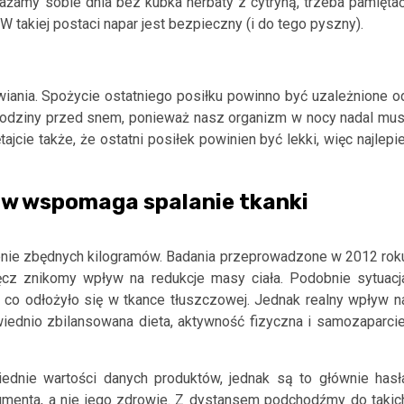
ażamy sobie dnia bez kubka herbaty z cytryną, trzeba pamiętać
W takiej postaci napar jest bezpieczny (i do tego pyszny).
iania. Spożycie ostatniego posiłku powinno być uzależnione o
3 godziny przed snem, ponieważ nasz organizm w nocy nadal mus
cie także, że ostatni posiłek powinien być lekki, więc najlepie
w wspomaga spalanie tkanki
ubienie zbędnych kilogramów. Badania przeprowadzone w 2012 rok
ręcz znikomy wpływ na redukcje masy ciała. Podobnie sytuacj
co odłożyło się w tkance tłuszczowej. Jednak realny wpływ n
dnio zbilansowana dieta, aktywność fizyczna i samozaparcie
ednie wartości danych produktów, jednak są to głównie hasł
umenta, a nie jego zdrowie. Z dystansem podchodźmy do takic