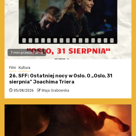
7 min przeczytania
Film
Kultura
26. SFF: Ostatniej nocy w Oslo. O „Oslo, 31
sierpnia” Joachima Triera
05/08/2026
Maja Grabowska