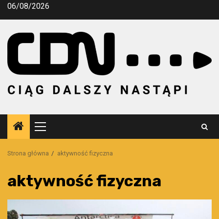
Przejdź
06/08/2026
do
treści
Menu
główne
Strona główna
aktywność fizyczna
aktywność fizyczna