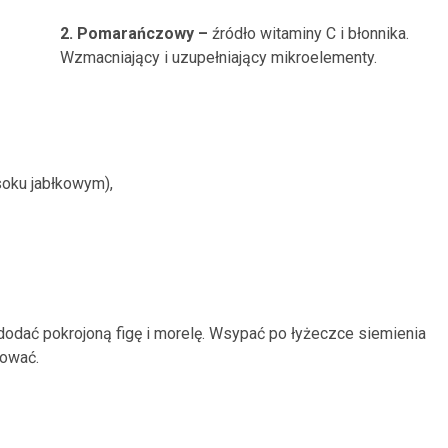
2. Pomarańczowy –
źródło witaminy C i błonnika.
Wzmacniający i uzupełniający mikroelementy.
oku jabłkowym),
dodać pokrojoną figę i morelę. Wsypać po łyżeczce siemienia
sować.