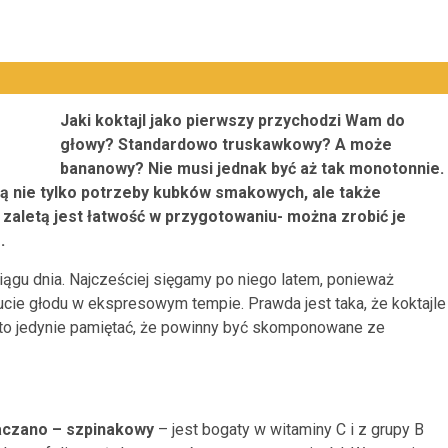
Jaki koktajl jako pierwszy przychodzi Wam do
głowy? Standardowo truskawkowy? A może
bananowy? Nie musi jednak być aż tak monotonnie.
ją nie tylko potrzeby kubków smakowych, ale także
zaletą jest łatwość w przygotowaniu- można zrobić je
.
ciągu dnia. Najcześciej sięgamy po niego latem, ponieważ
cie głodu w ekspresowym tempie. Prawda jest taka, że koktajle
rto jedynie pamiętać, że powinny być skomponowane ze
aczano – szpinakowy
– jest bogaty w witaminy C i z grupy B