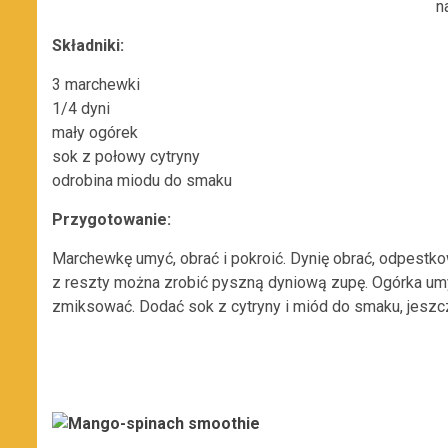
n
Składniki:
3 marchewki
1/4 dyni
mały ogórek
sok z połowy cytryny
odrobina miodu do smaku
Przygotowanie:
Marchewkę umyć, obrać i pokroić. Dynię obrać, odpestkow
z reszty można zrobić pyszną dyniową zupę. Ogórka umyć
zmiksować. Dodać sok z cytryny i miód do smaku, jesz