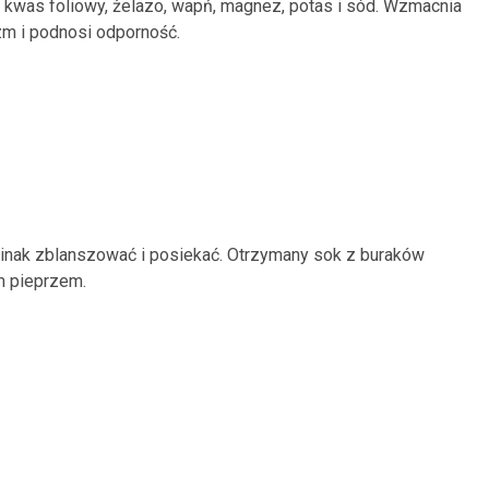
w kwas foliowy, żelazo, wapń, magnez, potas i sód. Wzmacnia
zm i podnosi odporność.
pinak zblanszować i posiekać. Otrzymany sok z buraków
m pieprzem.