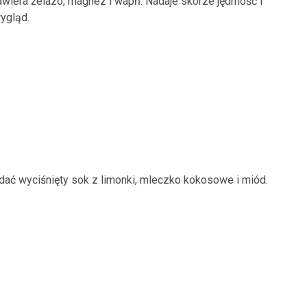
wiera żelazo, magnez i wapń. Nadaje skórze jędrność i
ygląd.
odać wyciśnięty sok z limonki, mleczko kokosowe i miód.