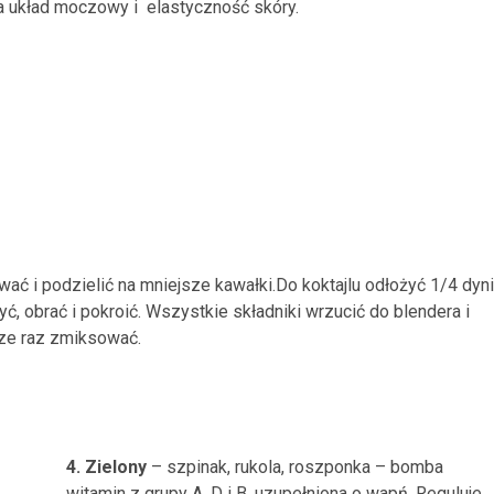
a układ moczowy i elastyczność skóry.
ać i podzielić na mniejsze kawałki.Do koktajlu odłożyć 1/4 dyni
, obrać i pokroić. Wszystkie składniki wrzucić do blendera i
cze raz zmiksować.
4. Zielony
– szpinak, rukola, roszponka – bomba
witamin z grupy A, D i B, uzupełniona o wapń. Reguluje