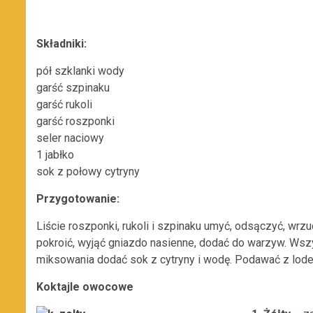
Składniki:
pół szklanki wody
garść szpinaku
garść rukoli
garść roszponki
seler naciowy
1 jabłko
sok z połowy cytryny
Przygotowanie:
Liście roszponki, rukoli i szpinaku umyć, odsączyć, wrzuc
pokroić, wyjąć gniazdo nasienne, dodać do warzyw. Ws
miksowania dodać sok z cytryny i wodę. Podawać z lod
Koktajle owocowe