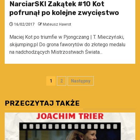
NarciarSKI Zakątek #10 Kot
pofrunął po kolejne zwycięstwo
16/02/2017
Mateusz Hawrot
Maciej Kot po triumfie w Pjongczang | T. Mieczyński,
skijumping.pl Do grona faworytów do złotego medalu
na nadchodzących Mistrzostwach Świata...
Stronicowanie
1
2
Następny
wpisów
PRZECZYTAJ TAKŻE