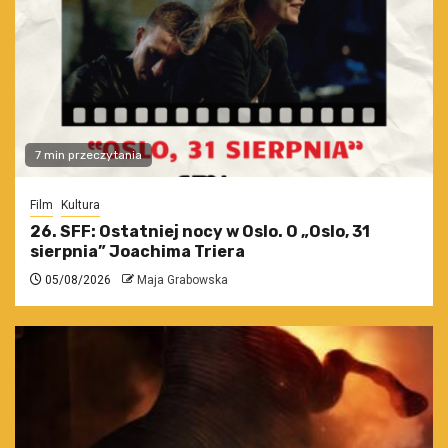
7 min przeczytania
Film
Kultura
26. SFF: Ostatniej nocy w Oslo. O „Oslo, 31
sierpnia” Joachima Triera
05/08/2026
Maja Grabowska