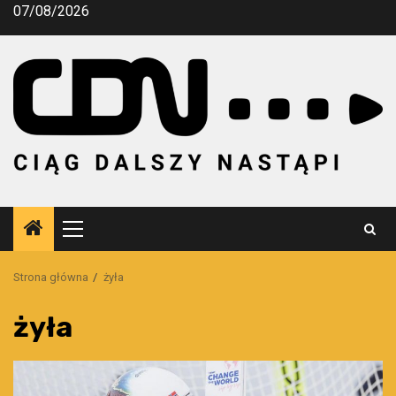
Przejdź
07/08/2026
do
treści
Menu
główne
Strona główna
żyła
żyła