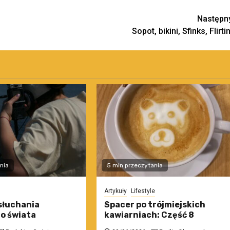
Następn
Sopot, bikini, Sfinks, Flirtin
nia
5 min przeczytania
Artykuły
Lifestyle
słuchania
Spacer po trójmiejskich
o świata
kawiarniach: Część 8