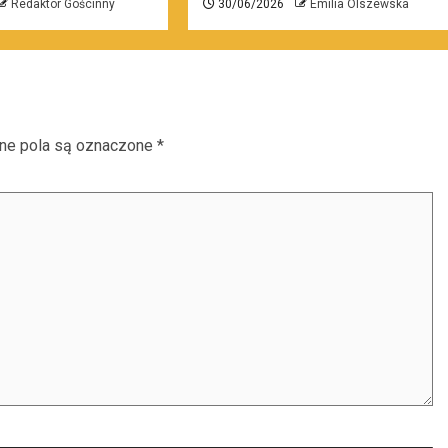
Redaktor Gościnny
30/06/2026
Emilia Olszewska
e pola są oznaczone
*