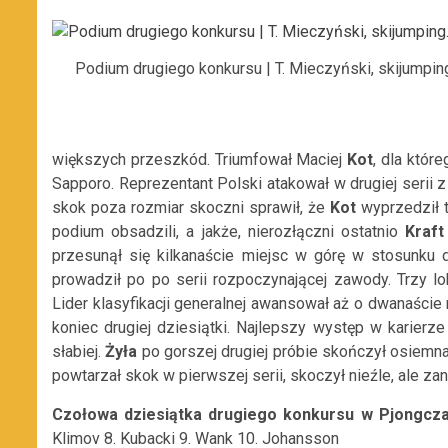
Podium drugiego konkursu | T. Mieczyński, skijumping
większych przeszkód. Triumfował Maciej
Kot
, dla któ
Sapporo. Reprezentant Polski atakował w drugiej serii z
skok poza rozmiar skoczni sprawił, że
Kot
wyprzedził t
podium obsadzili, a jakże, nierozłączni ostatnio
Kraft
przesunął się kilkanaście miejsc w górę w stosunku 
prowadził po po serii rozpoczynającej zawody. Trzy lo
Lider klasyfikacji generalnej awansował aż o dwanaści
koniec drugiej dziesiątki. Najlepszy występ w karier
słabiej.
Żyła
po gorszej drugiej próbie skończył osiemna
powtarzał skok w pierwszej serii, skoczył nieźle, ale za
Czołowa dziesiątka drugiego konkursu w Pjongcza
Klimov 8. Kubacki 9. Wank 10. Johansson