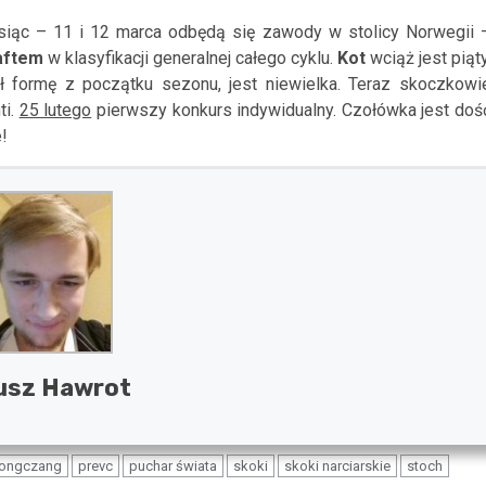
esiąc – 11 i 12 marca odbędą się zawody w stolicy Norwegii 
aftem
w klasyfikacji generalnej całego cyklu.
Kot
wciąż jest piąty
ił formę z początku sezonu, jest niewielka. Teraz skoczkowi
ti.
25 lutego
pierwszy konkurs indywidualny. Czołówka jest doś
!
usz Hawrot
jongczang
prevc
puchar świata
skoki
skoki narciarskie
stoch