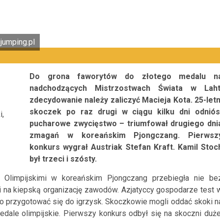
ijumping.pl
Do grona faworytów do złotego medalu n
nadchodzących Mistrzostwach Świata w Laht
zdecydowanie należy zaliczyć Macieja Kota. 25-letn
skoczek po raz drugi w ciągu kilku dni odniós
i,
pucharowe zwycięstwo – triumfował drugiego dni
zmagań w koreańskim Pjongczang. Pierwsz
konkurs wygrał Austriak Stefan Kraft. Kamil Stoc
był trzeci i szósty.
i Olimpijskimi w koreańskim Pjongczang przebiegła nie be
li na kiepską organizację zawodów. Azjatyccy gospodarze test 
nio przygotować się do igrzysk. Skoczkowie mogli oddać skoki n
edale olimpijskie. Pierwszy konkurs odbył się na skoczni duże