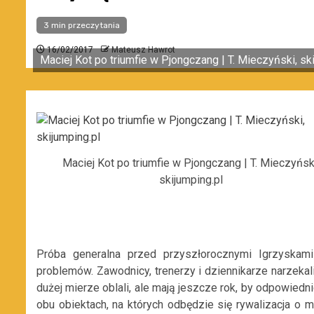
3 min przeczytania
16/02/2017
Mateusz Hawrot
Maciej Kot po triumfie w Pjongczang | T. Mieczyński, sk
Maciej Kot po triumfie w Pjongczang | T. Mieczyńsk
skijumping.pl
Próba generalna przed przyszłorocznymi Igrzyskam
problemów. Zawodnicy, trenerzy i dziennikarze narzeka
dużej mierze oblali, ale mają jeszcze rok, by odpowied
obu obiektach, na których odbędzie się rywalizacja o m