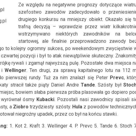
Ze względu na negatywne prognozy dotyczące wiatru
szefostwo zawodów zadecydowało o przeniesieni
drugiego konkursu na mniejszy obiekt. Okazało się t
.pl
trafną decyzją – wprawdzie przez wiatr kilkakrotni
wstrzymywano niektórych zawodników na belc
startowej, ale finalnie przeprowadzono zawody be
rego to kolejny ogromny sukces, po weekendowym zwycięstwie 
 czwartej pozycji i był to atak niewątpliwie skuteczny. Znakomit
rójkę rywali i zgarnął najwyższą pulę. Pozostałe dwa miejsca n
i
Wellinger
. Ten drugi, za sprawą kapitalnego lotu na 112 m
do pierwszej rundy. Tuż za nim znalazł się Peter
Prevc
, któr
katy stracił także piąty Daniel Andre
Tande
. Szósty był
Stoc
e miejsc, bowiem słaba pierwsza próba plasowała go dopiero po
ze wyrównał ósmy
Kubacki
. Pozostali nasi zawodnicy spisali si
sty, a
Ziobro
trzydziesty szósty.
Hula
z powodów technicznyc
notował niegroźny upadek, przez co był na końcu stawki.
ng:
1. Kot 2. Kraft 3. Wellinger 4. P. Prevc 5. Tande 6. Stoch 7