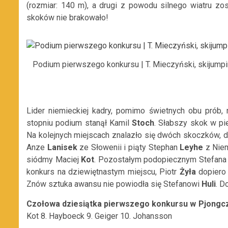
(rozmiar: 140 m), a drugi z powodu silnego wiatru zos
skoków nie brakowało!
Podium pierwszego konkursu | T. Mieczyński, skijumpi
Lider niemieckiej kadry, pomimo świetnych obu prób,
stopniu podium stanął Kamil
Stoch
. Słabszy skok w pi
Na kolejnych miejscach znalazło się dwóch skoczków, dl
Anze
Lanisek
ze Słowenii i piąty Stephan
Leyhe
z Niem
siódmy Maciej
Kot
. Pozostałym podopiecznym Stefan
konkurs na dziewiętnastym miejscu, Piotr
Żyła
dopiero
Znów sztuka awansu nie powiodła się Stefanowi
Huli
. D
Czołowa dziesiątka pierwszego konkursu w Pjongc
Kot 8. Hayboeck 9. Geiger 10. Johansson