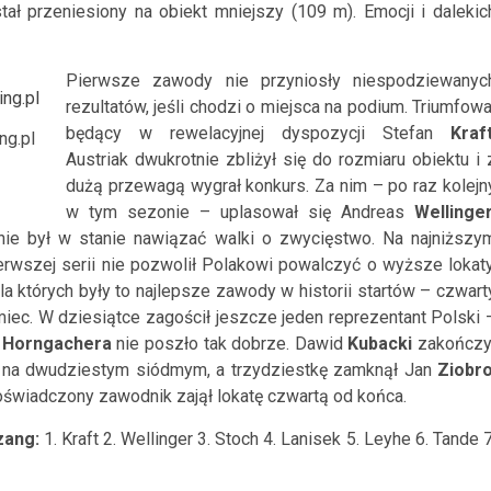
tał przeniesiony na obiekt mniejszy (109 m). Emocji i dalekic
Pierwsze zawody nie przyniosły niespodziewanyc
rezultatów, jeśli chodzi o miejsca na podium. Triumfowa
będący w rewelacyjnej dyspozycji Stefan
Kraf
ng.pl
Austriak dwukrotnie zbliżył się do rozmiaru obiektu i 
dużą przewagą wygrał konkurs. Za nim – po raz kolejn
w tym sezonie – uplasował się Andreas
Wellinge
 nie był w stanie nawiązać walki o zwycięstwo. Na najniższy
erwszej serii nie pozwolił Polakowi powalczyć o wyższe lokaty
a których były to najlepsze zawody w historii startów – czwart
iec. W dziesiątce zagościł jeszcze jeden reprezentant Polski 
a
Horngachera
nie poszło tak dobrze. Dawid
Kubacki
zakończy
 na dwudziestym siódmym, a trzydziestkę zamknął Jan
Ziobr
oświadczony zawodnik zajął lokatę czwartą od końca.
zang:
1. Kraft 2. Wellinger 3. Stoch 4. Lanisek 5. Leyhe 6. Tande 7