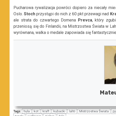
Pucharowa rywalizacja powróci dopiero za niecały mi
Oslo.
Stoch
przystąpi do nich z 60 pkt przewagi nad
Kr
ale strata do czwartego Domena
Prevca
, który zgub
przeniosą się do Finlandii, na Mistrzostwa Świata w Lah
wyrównana, walka o medale zapowiada się fantastycznie
Mate
hula
kot
kraft
kubacki
lahti
Mistrzostwa Świata
p
Tags: