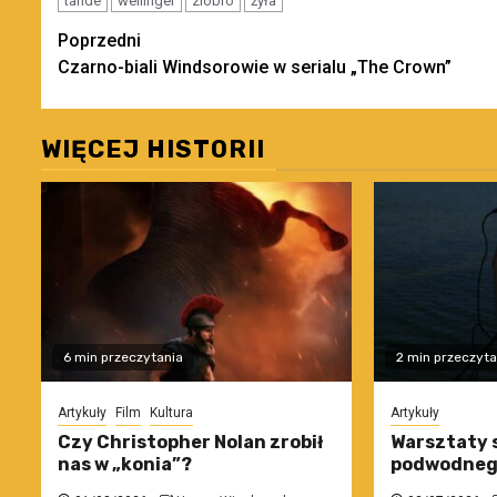
tande
wellinger
ziobro
żyła
Zobacz
Poprzedni
Czarno-biali Windsorowie w serialu „The Crown”
wpisy
WIĘCEJ HISTORII
6 min przeczytania
2 min przeczyta
Artykuły
Film
Kultura
Artykuły
Czy Christopher Nolan zrobił
Warsztaty 
nas w „konia”?
podwodneg