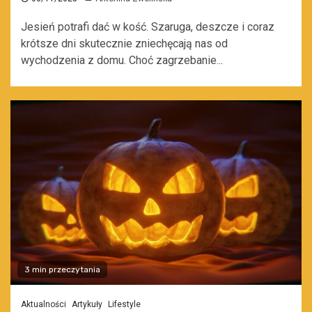
Jesień potrafi dać w kość. Szaruga, deszcze i coraz
krótsze dni skutecznie zniechęcają nas od
wychodzenia z domu. Choć zagrzebanie...
3 min przeczytania
Aktualności
Artykuły
Lifestyle