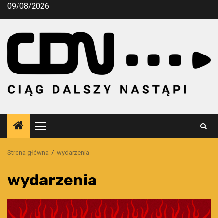
Przejdź
09/08/2026
do
treści
Menu
główne
Strona główna
wydarzenia
wydarzenia