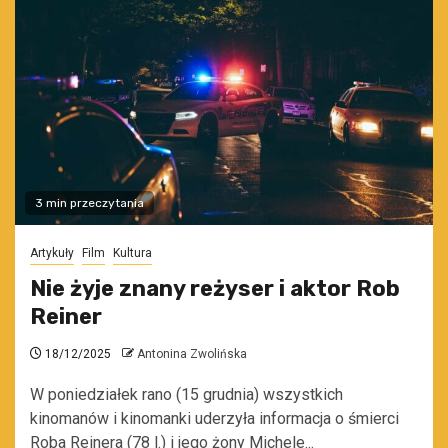
3 min przeczytania
Artykuły
Film
Kultura
Nie żyje znany reżyser i aktor Rob
Reiner
18/12/2025
Antonina Zwolińska
W poniedziałek rano (15 grudnia) wszystkich
kinomanów i kinomanki uderzyła informacja o śmierci
Roba Reinera (78 l.) i jego żony Michele...