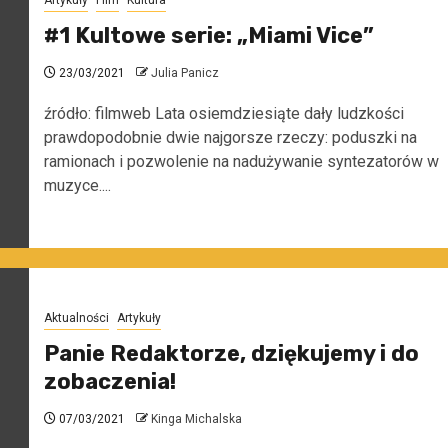
Artykuły
Film
Kultura
#1 Kultowe serie: „Miami Vice”
23/03/2021
Julia Panicz
źródło: filmweb Lata osiemdziesiąte dały ludzkości
prawdopodobnie dwie najgorsze rzeczy: poduszki na
ramionach i pozwolenie na nadużywanie syntezatorów w
muzyce....
Aktualności
Artykuły
Panie Redaktorze, dziękujemy i do
zobaczenia!
07/03/2021
Kinga Michalska