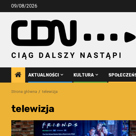
Przejdź
09/08/2026
do
treści
AKTUALNOŚCI
KULTURA
SPOŁECZEŃ
Strona główna
telewizja
telewizja