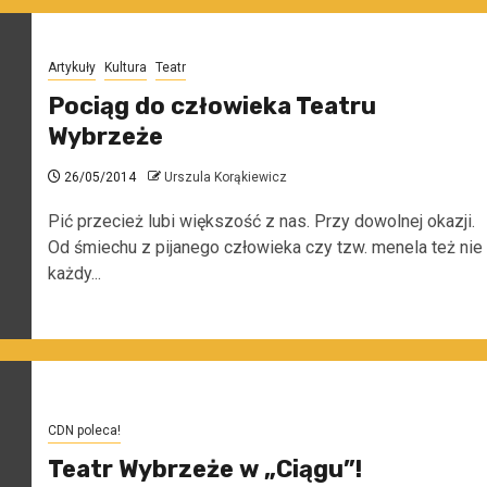
Artykuły
Kultura
Teatr
Pociąg do człowieka Teatru
Wybrzeże
26/05/2014
Urszula Korąkiewicz
Pić przecież lubi większość z nas. Przy dowolnej okazji.
Od śmiechu z pijanego człowieka czy tzw. menela też nie
każdy...
CDN poleca!
Teatr Wybrzeże w „Ciągu”!