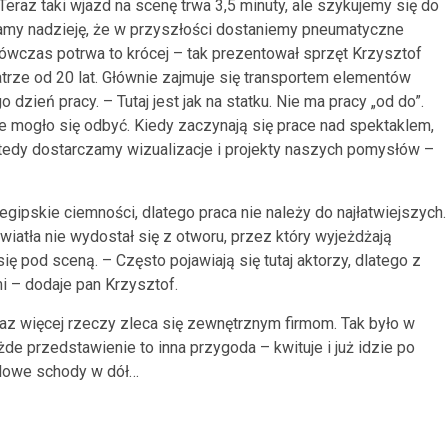
Teraz taki wjazd na scenę trwa 3,5 minuty, ale szykujemy się do
amy nadzieję, że w przyszłości dostaniemy pneumatyczne
ówczas potrwa to krócej – tak prezentował sprzęt Krzysztof
eatrze od 20 lat. Głównie zajmuje się transportem elementów
 dzień pracy. – Tutaj jest jak na statku. Nie ma pracy „od do”.
 mogło się odbyć. Kiedy zaczynają się prace nad spektaklem,
tedy dostarczamy wizualizacje i projekty naszych pomysłów –
ipskie ciemności, dlatego praca nie należy do najłatwiejszych.
iatła nie wydostał się z otworu, przez który wyjeżdżają
 pod sceną. – Często pojawiają się tutaj aktorzy, dlatego z
 – dodaje pan Krzysztof.
raz więcej rzeczy zleca się zewnętrznym firmom. Tak było w
żde przedstawienie to inna przygoda – kwituje i już idzie po
alowe schody w dół…