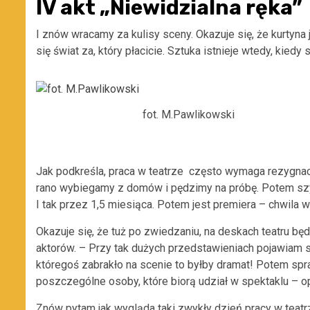
IV akt „Niewidzialna ręka”
I znów wracamy za kulisy sceny. Okazuje się, że kurtyna
się świat za, który płacicie. Sztuka istnieje wtedy, kiedy s
fot. M.Pawlikowski
Jak podkreśla, praca w teatrze często wymaga rezygnac
rano wybiegamy z domów i pędzimy na próbę. Potem szyb
I tak przez 1,5 miesiąca. Potem jest premiera – chwila w
Okazuje się, że tuż po zwiedzaniu, na deskach teatru b
aktorów. – Przy tak dużych przedstawieniach pojawiam si
któregoś zabrakło na scenie to byłby dramat! Potem spr
poszczególne osoby, które biorą udział w spektaklu – o
Znów pytam jak wygląda taki zwykły dzień pracy w teatr