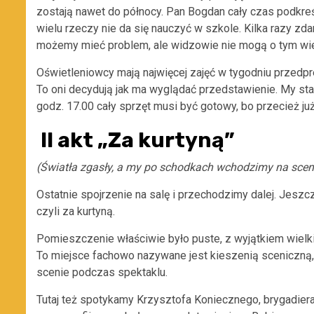
zostają nawet do północy. Pan Bogdan cały czas podkreś
wielu rzeczy nie da się nauczyć w szkole. Kilka razy zdar
możemy mieć problem, ale widzowie nie mogą o tym wie
Oświetleniowcy mają najwięcej zajęć w tygodniu przedp
To oni decydują jak ma wyglądać przedstawienie. My sta
godz. 17.00 cały sprzęt musi być gotowy, bo przecież już
II akt „Za kurtyną”
(Światła zgasły, a my po schodkach wchodzimy na scen
Ostatnie spojrzenie na salę i przechodzimy dalej. Jesz
czyli za kurtyną.
Pomieszczenie właściwie było puste, z wyjątkiem wielkie
To miejsce fachowo nazywane jest kieszenią sceniczną, 
scenie podczas spektaklu.
Tutaj też spotykamy Krzysztofa Koniecznego, brygadier