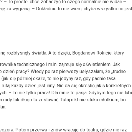
? – To proste, chce zobaczyć to czego normalnie nie widać –
aję za wygraną. – Dokładnie to nie wiem, chyba wszystko co jes
ną rozbłysnęły światła. A to dzięki, Bogdanowi Rokicie, który
erownika technicznego i m.in. zajmuje się oświetleniem. Jak
o dzień pracy? Wtedy po raz pierwszy usłyszałam, że „trudno
(jak się później okaże, to nie jedyny raz, gdy padnie taka
Tutaj każdy dzień jest inny. Nie da się określić jakiś konkretnych
h. – To nie tylko praca! Dla mnie to pasja. Gdybym tego nie lubi
m rady tak długo tu zostawać. Tutaj nikt nie stuka młotkiem, bo
an.
eczora. Potem przerwa i znów wracają do teatru, gdzie nie raz