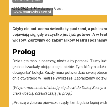
7 min przeczytania
06/05/2014
Aleksandra Arendt
www.teatrwybrzeze.pl
Gdyby nie oni scena świeciłaby pustkami, a publiczno
pojawiają się, gdy wszystko jest już gotowe. A w tea
widzów. Zajrzyjmy do zakamarków teatru i poznajmy 
Prolog
Dziesiąta rano, słoneczny, niedzielny poranek. Tłumy lud
głośno trzaskały obijając się o siebie. Tym, którym udał
do„ogonka” kolejki. Każdy musi potwierdzić swoją obecn
dnia otwartego w Teatrze Wybrzeże. Zapraszamy do zwi
(W tym momencie otwierają się drzwi do Dużej Sceny, a z
ciekawością, przekraczają jej próg.)
„Proszę wybierać pierwsze rzędy, tam będzie lepiej wid