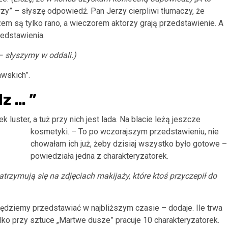
trzy” – słyszę odpowiedź. Pan Jerzy cierpliwi tłumaczy, że
em są tylko rano, a wieczorem aktorzy grają przedstawienie. A
zedstawienia.
–
słyszymy w oddali.)
awskich”.
z … ”
luster, a tuż przy nich jest lada. Na blacie leżą jeszcze
kosmetyki. – To po wczorajszym przedstawieniu, nie
chowałam ich już, żeby dzisiaj wszystko było gotowe –
powiedziała jedna z charakteryzatorek.
trzymują się na zdjęciach makijaży, które ktoś przyczepił do
będziemy przedstawiać w najbliższym czasie – dodaje. Ile trwa
lko przy sztuce „Martwe dusze” pracuje 10 charakteryzatorek.