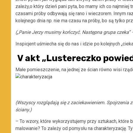
zależy,o który dzień pani pyta, bo mamy ich co najmniej 
czasami próby odbywają się rano i wieczorem. Innym raz
kolejnego dnia np. nie ma czasu na próby, bo są tylko pr
(„Panie Jerzy musimy kończyć. Następna grupa czeka”
Inspicjent uśmiecha się do nas i idzie po kolejnych „ciek
V akt „Lustereczko powied
Małe pomieszczenie, na jednej ze ścian równo wisi rządek 
(Wszyscy rozglądają się z zaciekawieniem. Spojrzenia za
ściany.)
– To wzory, które wykorzystujemy przy sztukach, które 
malowanie? To zależy od pomysłu na charakteryzację. Ty