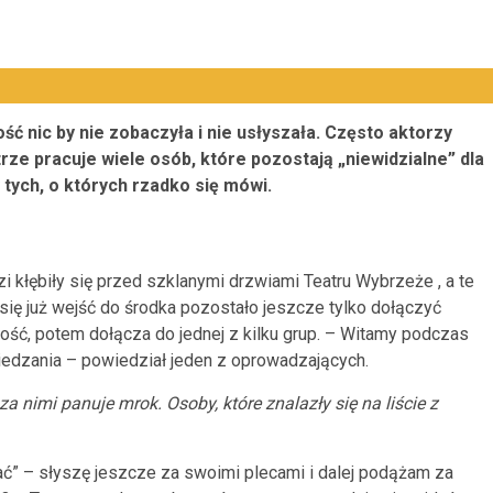
ść nic by nie zobaczyła i nie usłyszała. Często aktorzy
trze pracuje wiele osób, które pozostają „niewidzialne” dla
tych, o których rzadko się mówi.
zi kłębiły się przed szklanymi drzwiami Teatru Wybrzeże , a te
o się już wejść do środka pozostało jeszcze tylko dołączyć
ość, potem dołącza do jednej z kilku grup. – Witamy podczas
edzania – powiedział jeden z oprowadzających.
a nimi panuje mrok. Osoby, które znalazły się na liście z
ać” – słyszę jeszcze za swoimi plecami i dalej podążam za