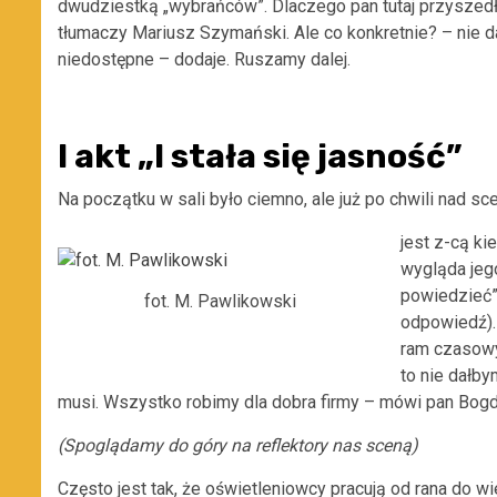
dwudziestką „wybrańców”. Dlaczego pan tutaj przyszedł
tłumaczy Mariusz Szymański. Ale co konkretnie? – nie d
niedostępne – dodaje. Ruszamy dalej.
I akt „I stała się jasność”
Na początku w sali było ciemno, ale już po chwili nad sce
jest z-cą ki
wygląda jeg
powiedzieć” 
fot. M. Pawlikowski
odpowiedź). 
ram czasowyc
to nie dałby
musi. Wszystko robimy dla dobra firmy – mówi pan Bogd
(Spoglądamy do góry na reflektory nas sceną)
Często jest tak, że oświetleniowcy pracują od rana do wi