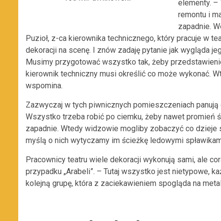
elementy. – 
remontu i m
zapadnie. W
Puzioł, z-ca kierownika technicznego, który pracuje w t
dekoracji na scenę. I znów zadaję pytanie jak wygląda jego
Musimy przygotować wszystko tak, żeby przedstawienie
kierownik techniczny musi określić co może wykonać. W
wspomina.
Zazwyczaj w tych piwnicznych pomieszczeniach panują eg
Wszystko trzeba robić po ciemku, żeby nawet promień św
zapadnie. Wtedy widzowie mogliby zobaczyć co dzieje się
myślą o nich wytyczamy im ścieżkę ledowymi spławikami
Pracownicy teatru wiele dekoracji wykonują sami, ale co
przypadku „Arabeli”. – Tutaj wszystko jest nietypowe, ka
kolejną grupę, która z zaciekawieniem spogląda na met