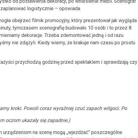
stko od postawienia dekoracji, po wniesienie mebli. Scenograf
 zaplanować logistycznie – opowiada.
gła obejrzeć filmik promocyjny, który prezentował jak wygląda
 minuty, tymczasem scenografię budowało 10 osób i to przez 8
zmieniamy dekoracje. Trzeba zdemontować jedną i od razu
yśmy nie zdążyli. Kiedy wiemy, że brakuje nam czasu po prostu
tażyści przychodzą godzinę przed spektaklem i sprawdzają czy
amy kroki. Powoli coraz wyraźniej czuć zapach wilgoci. Po
ym oczom ukazały się zapadnie.)
ym urządzeniom na scenę mogą „wjeżdżać” poszczególne