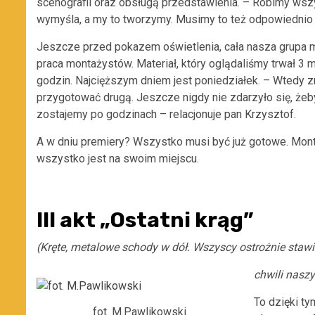
scenografii oraz obsługą przedstawienia. – Robimy wszy
wymyśla, a my to tworzymy. Musimy to też odpowiednio
Jeszcze przed pokazem oświetlenia, cała nasza grupa mo
praca montażystów. Materiał, który oglądaliśmy trwał 3
godzin. Najcięższym dniem jest poniedziałek. – Wtedy 
przygotować drugą. Jeszcze nigdy nie zdarzyło się, żeb
zostajemy po godzinach – relacjonuje pan Krzysztof.
A w dniu premiery? Wszystko musi być już gotowe. Mon
wszystko jest na swoim miejscu.
III akt „Ostatni krąg”
(Kręte, metalowe schody w dół. Wszyscy ostrożnie stawi
chwili nasz
To dzięki t
fot. M.Pawlikowski