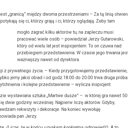
 jest „granicą” między dwoma przestrzeniami – Za tą linią otwier
potykają się ci, którzy grają i ci, którzy oglądają. Żeby tam
mogło zagrać kilku aktorów tu, na zapleczu musi
pracować wiele osób – powiedział Jerzy Gutarowski,
który od wielu lat jest inspicjentem. To on czuwa nad
przebiegiem przedstawienia. W czasie jego trwania jes
ważniejszy nawet od dyrektora.
ji z prywatnego życia. – Kiedy przygotowujemy przedstawienie,
ko jemy jakiś obiad i od godz.18.00 do 20.00 trwa druga próba
ytchnienia i kolejne przedstawienie – wylicza inspicjent.
ędzie wystawiana sztuka „Martwe dusze” – w której gra nawet 50
ę dwie godziny wcześniej. Najpierw liczę aktorów. Gdyby,
awdzam rekwizyty i dekoracje. Na koniec wywołuję
powiada pan Jerzy.
ze.
(Liczę, że w końcu uzyskam konkretną odpowiedź)
„A to