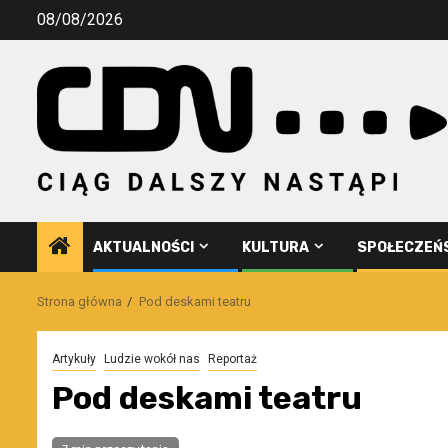
Przejdź
08/08/2026
do
treści
AKTUALNOŚCI
KULTURA
SPOŁECZEŃ
Strona główna
Pod deskami teatru
Artykuły
Ludzie wokół nas
Reportaż
Pod deskami teatru