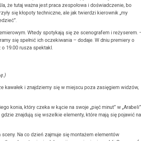
la, że tutaj ważna jest praca zespołowa i doświadczenie, bo
zyły się kłopoty techniczne, ale jak twierdzi kierownik „my
dzieć”.
remierowym. Wtedy spotykają się ze scenografem i reżyserem. 
ramy się spełnić ich oczekiwania – dodaje. W dniu premiery o
 o 19.00 rusza spektakl.
ę.)
cze kawałek i znajdziemy się w miejscu poza zasięgiem widzów,
go konia, który czeka w kącie na swoje „pięć minut” w „Arabeli”
gdzie znajdują się wszelkie elementy, które mają się pojawić na
a sceny. Na co dzień zajmuje się montażem elementów