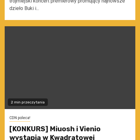
trójmiejski koncert premierowy promujący najnowsze
dzieło Buki i...
2 min przeczytania
CDN poleca!
[KONKURS] Miuosh i Vienio
wystąpią w Kwadratowej