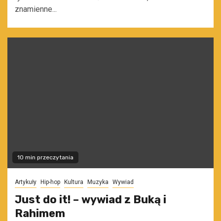
znamienne...
10 min przeczytania
Artykuły
Hip-hop
Kultura
Muzyka
Wywiad
Just do it! – wywiad z Buką i
Rahimem