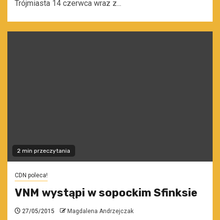
Trójmiasta 14 czerwca wraz z...
2 min przeczytania
CDN poleca!
VNM wystąpi w sopockim Sfinksie
27/05/2015
Magdalena Andrzejczak