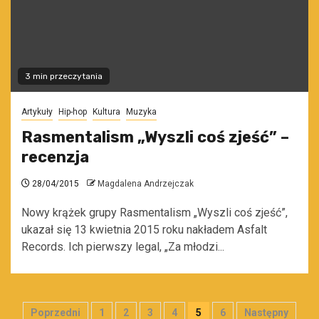
3 min przeczytania
Artykuły
Hip-hop
Kultura
Muzyka
Rasmentalism „Wyszli coś zjeść” –
recenzja
28/04/2015
Magdalena Andrzejczak
Nowy krążek grupy Rasmentalism „Wyszli coś zjeść”,
ukazał się 13 kwietnia 2015 roku nakładem Asfalt
Records. Ich pierwszy legal, „Za młodzi...
Stronicowanie
Poprzedni
1
2
3
4
5
6
Następny