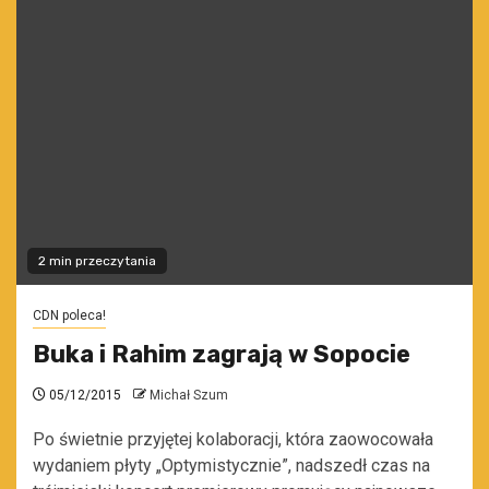
2 min przeczytania
CDN poleca!
Buka i Rahim zagrają w Sopocie
05/12/2015
Michał Szum
Po świetnie przyjętej kolaboracji, która zaowocowała
wydaniem płyty „Optymistycznie”, nadszedł czas na