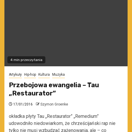
4 min przeczytania
Artykuły
Hip-hop
Kultura
Muzyka
Przebojowa ewangelia – Tau
„Restaurator”
17/01/2016
Szymon Groenke
okładka płyty Tau „Restaurator” „Remedium”
udowodniło niedowiarkom, że chrześcijański rap nie
tylko nie musi wzbudzać zażenowania, ale – co