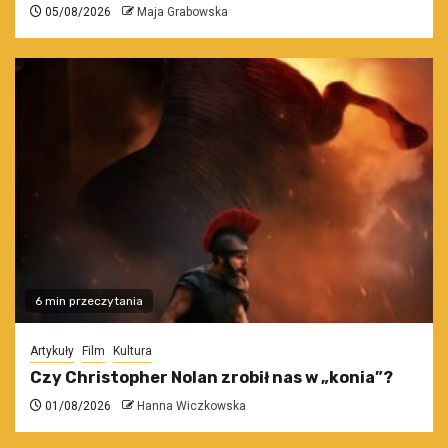
05/08/2026
Maja Grabowska
6 min przeczytania
Artykuły
Film
Kultura
Czy Christopher Nolan zrobił nas w „konia”?
01/08/2026
Hanna Wiczkowska