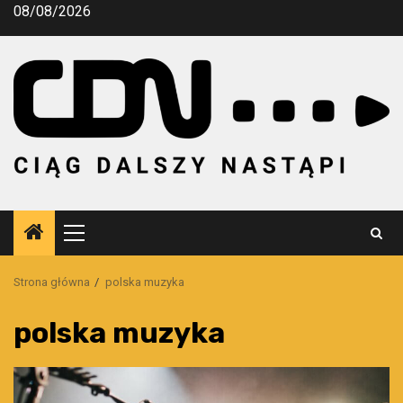
Przejdź
08/08/2026
do
treści
Menu
główne
Strona główna
polska muzyka
polska muzyka