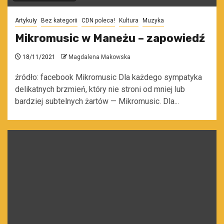
Artykuły
Bez kategorii
CDN poleca!
Kultura
Muzyka
Mikromusic w Maneżu – zapowiedź
18/11/2021
Magdalena Makowska
źródło: facebook Mikromusic Dla każdego sympatyka
delikatnych brzmień, który nie stroni od mniej lub
bardziej subtelnych żartów — Mikromusic. Dla...