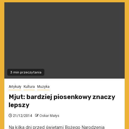
3 min przeczytania
Artykuły
Kultura
Muzyka
Mjut: bardziej piosenkowy znaczy
lepszy
21/12/2014
Oskar Małys
Na kilka dni przed świętami Bożego Narodzenia