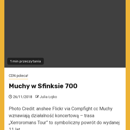
1 min przeczytania
CDN poleca!
Muchy w Sfinksie 700
26/11/2018
Julia Łojko
Photo Credit: anshee Flickr via Compfight cc Muchy
wznawiają działalność koncertową – trasa
„Xerroromans Tour” to symboliczny powrót do wydanej
11 lat...