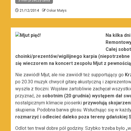
3 min przeczytania
21/12/2014
Oskar Małys
Na kilka dn
Remontowy 
Całej sobot
choinki/prezentów/wigilijnego karpia (niepotrzebne s
się wieczorem na koncert zespołu Mjut z pewnością
Nie zawiódł Mjut, ale nie zawiódł też supportujący go
Kr
po 20.30 muzyk chwycił gitarę akustyczną i zaprezentował
wyszła z tłoczni. Wojsław żartobliwie zachęcał wszyst
przyznać, że
sobotnim (20 grudnia) występem dał sw
nostalgicznym klimacie piosenki
przywołują skojarzen
skupienia. Podobna barwa głosu. Wsłuchując się w każd
rozmarzyć i odlecieć daleko poza tereny gdańskiej 
Odlot ten trwał dobre pół godziny. Szybko trzeba było „