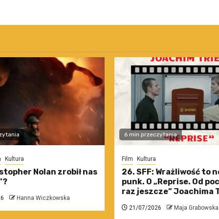
zytania
6 min przeczytania
m
Kultura
Film
Kultura
stopher Nolan zrobił nas
26. SFF: Wrażliwość to 
”?
punk. O „Reprise. Od po
raz jeszcze” Joachima T
26
Hanna Wiczkowska
21/07/2026
Maja Grabowska