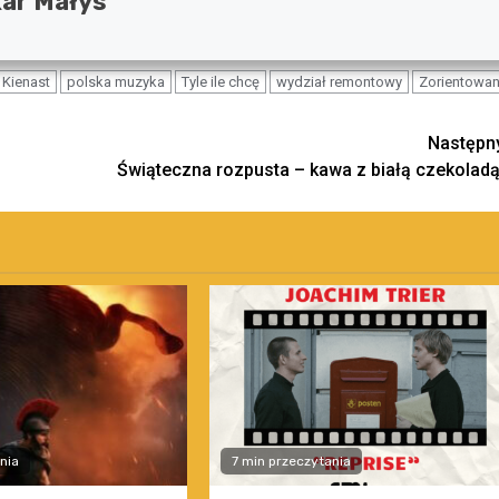
ar Małys
 Kienast
polska muzyka
Tyle ile chcę
wydział remontowy
Zorientowan
Następn
Świąteczna rozpusta – kawa z białą czekoladą
nia
7 min przeczytania