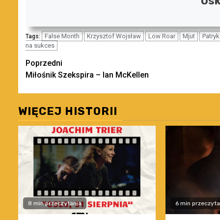
Osk
False Month
Krzysztof Wojsław
Low Roar
Mjut
Patryk
Tags:
na sukces
Zobacz
Poprzedni
Miłośnik Szekspira – Ian McKellen
wpisy
WIĘCEJ HISTORII
8 min przeczytania
6 min przeczyta