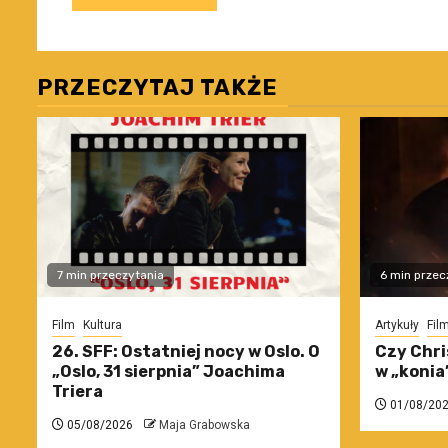
PRZECZYTAJ TAKŻE
7 min przeczytania
6 min przec
Film
Kultura
Artykuły
Fil
26. SFF: Ostatniej nocy w Oslo. O
Czy Chri
„Oslo, 31 sierpnia” Joachima
w „konia
Triera
01/08/20
05/08/2026
Maja Grabowska