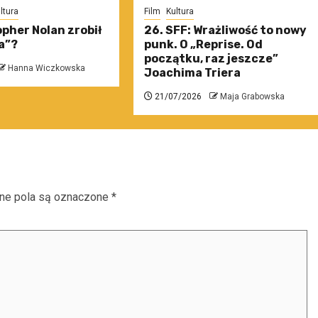
ltura
Film
Kultura
pher Nolan zrobił
26. SFF: Wrażliwość to nowy
a”?
punk. O „Reprise. Od
początku, raz jeszcze”
Hanna Wiczkowska
Joachima Triera
21/07/2026
Maja Grabowska
e pola są oznaczone
*