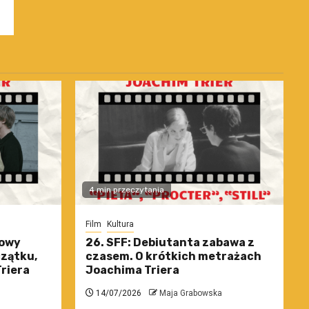
4 min przeczytania
Film
Kultura
nowy
26. SFF: Debiutanta zabawa z
czątku,
czasem. O krótkich metrażach
riera
Joachima Triera
14/07/2026
Maja Grabowska