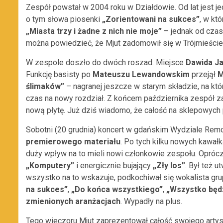
Zespół powstał w 2004 roku w Działdowie. Od lat jest 
o tym słowa piosenki
„Zorientowani na sukces”
, w któ
„Miasta trzy i żadne z nich nie moje”
– jednak od czasu
można powiedzieć, że Mjut zadomowił się w Trójmieście
W zespole doszło do dwóch roszad. Miejsce
Dawida J
Funkcję basisty po
Mateuszu Lewandowskim
przejął
M
ślimaków”
– nagranej jeszcze w starym składzie, na kt
czas na nowy rozdział. Z końcem października zespół z
nową płytę. Już dziś wiadomo, że całość na sklepowych 
Sobotni (20 grudnia) koncert w gdańskim Wydziale Re
premierowego materiału
. Po tych kilku nowych kawałk
duży wpływ na to mieli nowi członkowie zespołu. Oprócz
„Komputery”
i energicznie bujający
„Zły los”
. Był też u
wszystko na to wskazuje, podkochiwał się wokalista grup
na sukces”
,
„Do końca wszystkiego”
,
„Wszystko będ
zmienionych aranżacjach
. Wypadły na plus.
Tego wieczoru Mjut zaprezentował całość swojego artyst