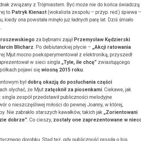
jednak związany z Trójmiastem. Być może nie do końca świadczą
rej to
Patryk Kienast
(wokalista zespołu – przyp. red.) śpiewa 
, kiedy ona powstała minęło już ładnych parę lat. Dziś śmiało
.
aroszewskiego
za bębnami zajął
Przemysław Kędzierski
.
arcin Blicharz
. Po debiutanckiej płycie –
„Akcji ratowania
órej Mjut mocno poeksperymentował z elektroniką, przyszedł
aprezentował w sieci singla
„Tyle, ile chcę”
zwiastującego
półkach pojawi się
wiosną 2015 roku
.
montowym był
dobrą okazją do posłuchania części
ach słychać, że Mjut
zatęsknił za piosenkami
. Ciekawe, jak
 singla zespół przedstawił publiczności melodyjne
twór o nieszczęśliwej miłości do pewnej Joanny, w której,
y. Nie zabrakło starszych kawałków, takich jak
„Zorientowani
zie dobrze”
. Co cieszy,
zostały one zaprezentowane w niec
ycznego dorobku. Stąd też, gdy publiczność prosiła o bis,