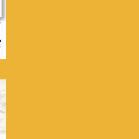
i
y
!