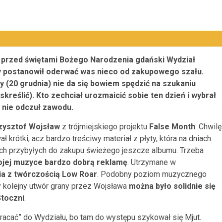
i przed świętami Bożego Narodzenia gdański Wydział
postanowił oderwać was nieco od zakupowego szału.
y (20 grudnia) nie da się bowiem spędzić na szukaniu
kreślić). Kto zechciał urozmaicić sobie ten dzień i wybrał
 nie odczuł zawodu.
zysztof Wojsław
z trójmiejskiego projektu
False Month
. Chwilę
 krótki, acz bardzo treściwy materiał z płyty, która na dniach
kich przybyłych do zakupu świeżego jeszcze albumu. Trzeba
ojej muzyce bardzo dobrą reklamę
. Utrzymane w
ia z twórczością Low Roar
. Podobny poziom muzycznego
y kolejny utwór grany przez Wojsława
można było solidnie się
Stoczni
.
wracać” do Wydziału, bo tam do występu szykował się Mjut.