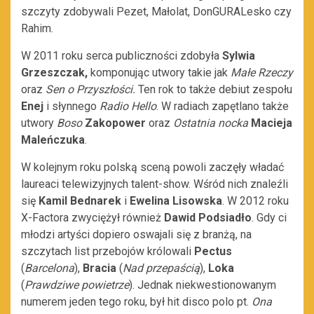
szczyty zdobywali Pezet, Małolat, DonGURALesko czy
Rahim.
W 2011 roku serca publiczności zdobyła
Sylwia
Grzeszczak,
komponując utwory takie jak
Małe Rzeczy
oraz
Sen o Przyszłości.
Ten rok to także debiut zespołu
Enej
i słynnego
Radio Hello
. W radiach zapętlano także
utwory
Boso
Zakopower
oraz
Ostatnia nocka
Macieja
Maleńczuka
.
W kolejnym roku polską sceną powoli zaczęły władać
laureaci telewizyjnych talent-show. Wśród nich znaleźli
się
Kamil Bednarek
i
Ewelina Lisowska
. W 2012 roku
X-Factora zwyciężył również
Dawid Podsiadło
. Gdy ci
młodzi artyści dopiero oswajali się z branżą, na
szczytach list przebojów królowali
Pectus
(
Barcelona
),
Bracia
(
Nad przepaścią
),
Loka
(
Prawdziwe powietrze
). Jednak niekwestionowanym
numerem jeden tego roku, był hit disco polo pt.
Ona