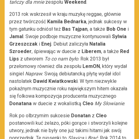
tańczy dla mnie
zespołu
Weekend
.
2013 rok wskrzesił w kraju muzykę reggae, głównie
przez twórczość
Kamila Bednarka
, jednak sukcesy w
tym gatunku odniósł też
Bas Tajpan
, a także
Bob One
i
Jamal
. Swoje podboje muzyczne kontynuowali
Sylwia
Grzeszczak
i
Enej
. Debiut zaliczyła
Natalia
Szroeder
, śpiewając w duecie z
Liberem
, a także
Red
Lips
z utworem
To co nam było
. Rok 2013 był
przełomowy również dla zespołu
LemON
, który wydał
singiel
Napraw
. Swoją debiutancką płytę wydał idol
nastolatek
Dawid Kwiatkowski
. W tym niezwykle
pokaźnym muzycznie roku największym hitem okazała
się folkowa kompozycja producenta muzycznego
Donatana
w duecie z wokalistką
Cleo
My Słowianie
.
Rok po olbrzymim sukcesie
Donatan
z
Cleo
postanowili kuć żelazo, póki gorące i stworzyli kolejne
utwory, jednak nie były one już takimi hitami jak swój
poprzednik. Te piosenki to
Slavica
i
Brać
. Rok 2014 to