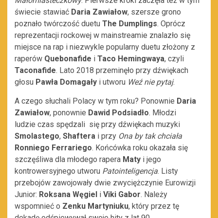
Małomiasteczkowy
. Pierwsze kroki zaczęła też w tym
świecie stawiać
Daria Zawiałow
, szersze grono
poznało twórczość duetu
The Dumplings
. Oprócz
reprezentacji rockowej w mainstreamie znalazło się
miejsce na rap i niezwykle popularny duetu złożony z
raperów
Quebonafide
i
Taco Hemingwaya
, czyli
Taconafide
. Lato 2018 przeminęło przy dźwiękach
głosu
Pawła Domagały
i utworu
Weź nie pytaj
.
A czego słuchali Polacy w tym roku? Ponownie
Daria
Zawiałow
, ponownie
Dawid Podsiadło
. Młodzi
ludzie czas spędzali się przy dźwiękach muzyki
Smolastego
,
Shaftera
i przy
Ona by tak chciała
Ronniego Ferrariego
. Końcówka roku okazała się
szczęśliwa dla młodego rapera
Maty
i jego
kontrowersyjnego utworu
Patointeligencja
. Listy
przebojów zawojowały dwie zwyciężczynie Eurowizji
Junior:
Roksana Węgiel
i
Viki Gabor
. Należy
wspomnieć o
Zenku Martyniuku
, który przez tę
dekadę odśpiewywał swoje hity z lat 90.