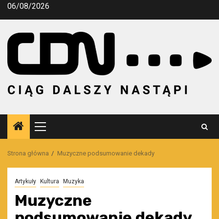
Przejdź
06/08/2026
do
treści
Menu
główne
Strona główna
Muzyczne podsumowanie dekady
Artykuły
Kultura
Muzyka
Muzyczne
podsumowanie dekady