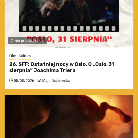
7 min przeczytania
Film
Kultura
26. SFF: Ostatniej nocy w Oslo. O „Oslo, 31
sierpnia” Joachima Triera
05/08/2026
Maja Grabowska