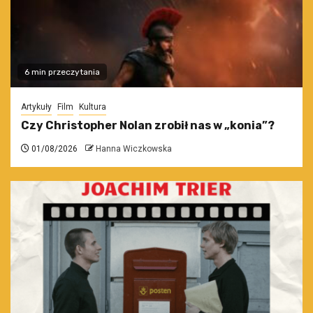
6 min przeczytania
Artykuły
Film
Kultura
Czy Christopher Nolan zrobił nas w „konia”?
01/08/2026
Hanna Wiczkowska