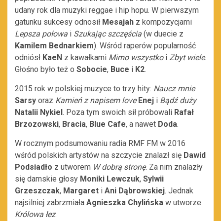
udany rok dla muzyki reggae i hip hopu. W pierwszym
gatunku sukcesy odnosił
Mesajah
z kompozycjami
Lepsza połowa
i
Szukając szczęścia
(w duecie z
Kamilem Bednarkiem
). Wśród raperów popularność
odniósł
KaeN
z kawałkami
Mimo wszystko
i
Zbyt wiele
.
Głośno było też o
Sobocie
,
Buce
i
K2
.
2015 rok w polskiej muzyce to trzy hity:
Naucz mnie
Sarsy
oraz
Kamień z napisem love
Enej
i
Bądź duży
Natalii Nykiel
. Poza tym swoich sił próbowali
Rafał
Brzozowski
,
Bracia
,
Blue Cafe
, a nawet
Doda
.
W rocznym podsumowaniu radia RMF FM w 2016
wśród polskich artystów na szczycie znalazł się
Dawid
Podsiadło
z utworem
W dobrą stronę
. Za nim znalazły
się damskie głosy
Moniki Lewczuk
,
Sylwii
Grzeszczak
,
Margaret
i
Ani Dąbrowskiej
. Jednak
najsilniej zabrzmiała
Agnieszka Chylińska
w utworze
Królowa łez
.