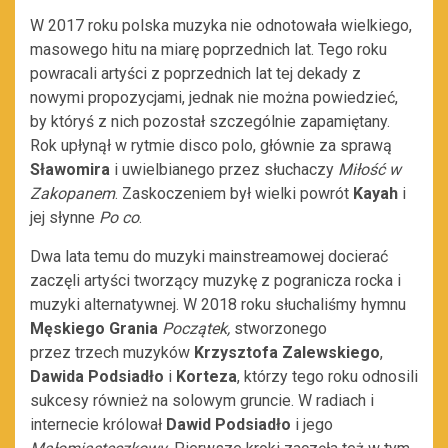
W 2017 roku polska muzyka nie odnotowała wielkiego,
masowego hitu na miarę poprzednich lat. Tego roku
powracali artyści z poprzednich lat tej dekady z
nowymi propozycjami, jednak nie można powiedzieć,
by któryś z nich pozostał szczególnie zapamiętany.
Rok upłynął w rytmie disco polo, głównie za sprawą
Sławomira
i uwielbianego przez słuchaczy
Miłość w
Zakopanem
. Zaskoczeniem był wielki powrót
Kayah
i
jej słynne
Po co
.
Dwa lata temu do muzyki mainstreamowej docierać
zaczęli artyści tworzący muzykę z pogranicza rocka i
muzyki alternatywnej. W 2018 roku słuchaliśmy hymnu
Męskiego Grania
Początek,
stworzonego
przez trzech muzyków
Krzysztofa Zalewskiego
,
Dawida Podsiadło
i
Korteza
, którzy tego roku odnosili
sukcesy również na solowym gruncie. W radiach i
internecie królował
Dawid Podsiadło
i jego