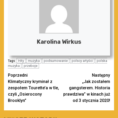
Karolina Wirkus
Hity
muzyka
podsumowanie
polscy artyści
polska
Tags:
muzyka
przeboje
Zobacz
Poprzedni
Następny
Klimatyczny kryminał z
„Jak zostałem
wpisy
zespołem Tourette’a w tle,
gangsterem. Historia
czyli „Osierocony
prawdziwa” w kinach już
Brooklyn”
od 3 stycznia 2020!