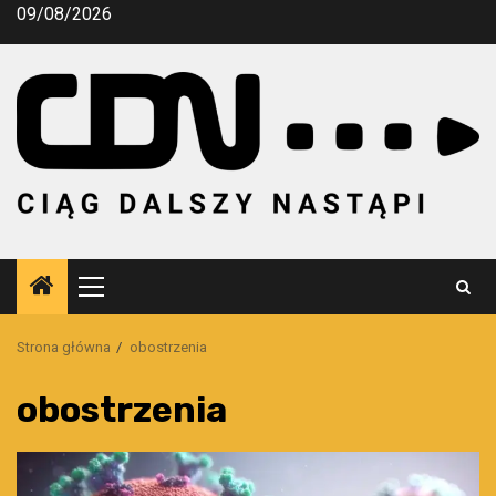
Przejdź
09/08/2026
do
treści
Menu
główne
Strona główna
obostrzenia
obostrzenia