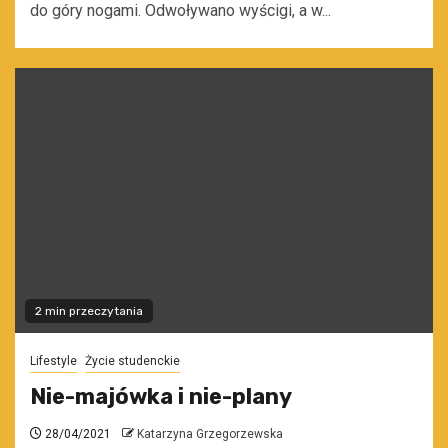
do góry nogami. Odwoływano wyścigi, a w...
2 min przeczytania
Lifestyle
Życie studenckie
Nie-majówka i nie-plany
28/04/2021
Katarzyna Grzegorzewska