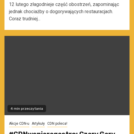
12 lutego złagodnieje część obostrzeń, zapominając
jednak chociażby o dogorywających restauracjach.
Coraz trudniej...
4 min przeczytania
Akcje CDN-u
Artykuły
CDN poleca!