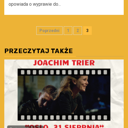
opowiada o wyprawie do...
Stronicowanie
Poprzedni
1
2
3
wpisów
PRZECZYTAJ TAKŻE