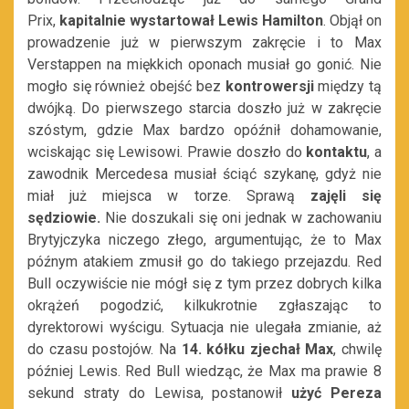
Prix,
kapitalnie wystartował
Lewis Hamilton
. Objął on
prowadzenie już w pierwszym zakręcie i to Max
Verstappen na miękkich oponach musiał go gonić. Nie
mogło się również obejść bez
kontrowersji
między tą
dwójką. Do pierwszego starcia doszło już w zakręcie
szóstym, gdzie Max bardzo opóźnił dohamowanie,
wciskając się Lewisowi. Prawie doszło do
kontaktu
, a
zawodnik Mercedesa musiał ściąć szykanę, gdyż nie
miał już miejsca w torze. Sprawą
zajęli się
sędziowie.
Nie doszukali się oni jednak w zachowaniu
Brytyjczyka niczego złego, argumentując, że to Max
późnym atakiem zmusił go do takiego przejazdu. Red
Bull oczywiście nie mógł się z tym przez dobrych kilka
okrążeń pogodzić, kilkukrotnie zgłaszając to
dyrektorowi wyścigu. Sytuacja nie ulegała zmianie, aż
do czasu postojów. Na
14. kółku zjechał Max
, chwilę
później Lewis. Red Bull wiedząc, że Max ma prawie 8
sekund straty do Lewisa, postanowił
użyć Pereza