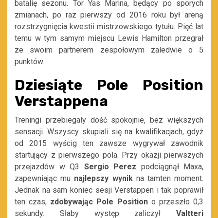
batalię sezonu. Tor Yas Marina, będący po sporych
zmianach, po raz pierwszy od 2016 roku był areną
rozstrzygnięcia kwestii mistrzowskiego tytułu. Pięć lat
temu w tym samym miejscu Lewis Hamilton przegrał
ze swoim partnerem zespołowym zaledwie o 5
punktów.
Dziesiąte Pole Position
Verstappena
Treningi przebiegały dość spokojnie, bez większych
sensacji. Wszyscy skupiali się na kwalifikacjach, gdyż
od 2015 wyścig ten zawsze wygrywał zawodnik
startujący z pierwszego pola. Przy okazji pierwszych
przejazdów w Q3
Sergio Perez
podciągnął Maxa,
zapewniając mu
najlepszy wynik
na tamten moment.
Jednak na sam koniec sesji Verstappen i tak poprawił
ten czas,
zdobywając Pole Position
o przeszło 0,3
sekundy. Słaby występ zaliczył
Valtteri