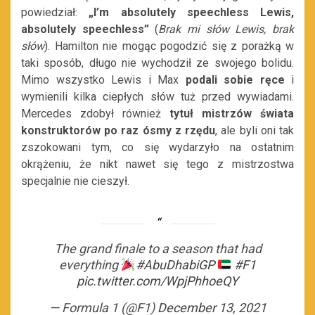
powiedział:
„I’m absolutely speechless Lewis,
absolutely speechless”
(
Brak mi słów Lewis, brak
słów
). Hamilton nie mogąc pogodzić się z porażką w
taki sposób, długo nie wychodził ze swojego bolidu.
Mimo wszystko Lewis i Max
podali sobie ręce
i
wymienili kilka ciepłych słów tuż przed wywiadami.
Mercedes zdobył również
tytuł mistrzów świata
konstruktorów po raz ósmy z rzędu
, ale byli oni tak
zszokowani tym, co się wydarzyło na ostatnim
okrążeniu, że nikt nawet się tego z mistrzostwa
specjalnie nie cieszył.
The grand finale to a season that had
everything
#AbuDhabiGP
#F1
pic.twitter.com/WpjPhhoeQY
— Formula 1 (@F1)
December 13, 2021