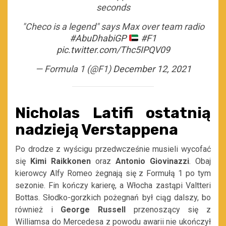
seconds
"Checo is a legend" says Max over team radio
#AbuDhabiGP
#F1
pic.twitter.com/Thc5IPQV09
— Formula 1 (@F1)
December 12, 2021
Nicholas Latifi ostatnią
nadzieją Verstappena
Po drodze z wyścigu przedwcześnie musieli wycofać
się
Kimi Raikkonen
oraz
Antonio Giovinazzi
. Obaj
kierowcy Alfy Romeo żegnają się z Formułą 1 po tym
sezonie. Fin kończy karierę, a Włocha zastąpi Valtteri
Bottas. Słodko-gorzkich pożegnań był ciąg dalszy, bo
również i
George Russell
przenoszący się z
Williamsa do Mercedesa z powodu awarii nie ukończył