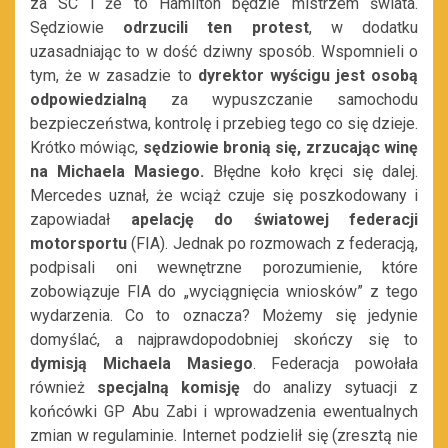
za SC i że to Hamilton będzie mistrzem świata.
Sędziowie
odrzucili ten protest
, w dodatku
uzasadniając to w dość dziwny sposób. Wspomnieli o
tym, że w zasadzie to
dyrektor wyścigu jest osobą
odpowiedzialną
za wypuszczanie samochodu
bezpieczeństwa, kontrolę i przebieg tego co się dzieje.
Krótko mówiąc,
sędziowie bronią się, zrzucając winę
na Michaela Masiego.
Błędne koło kręci się dalej.
Mercedes uznał, że wciąż czuje się poszkodowany i
zapowiadał
apelację do światowej federacji
motorsportu
(FIA). Jednak po rozmowach z federacją,
podpisali oni wewnętrzne porozumienie, które
zobowiązuje FIA do „wyciągnięcia wniosków” z tego
wydarzenia. Co to oznacza? Możemy się jedynie
domyślać, a najprawdopodobniej skończy się to
dymisją Michaela Masiego
. Federacja powołała
również
specjalną komisję
do analizy sytuacji z
końcówki GP Abu Zabi i wprowadzenia ewentualnych
zmian w regulaminie. Internet podzielił się (zresztą nie