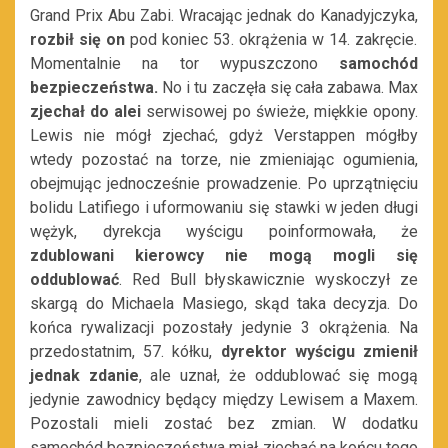
Grand Prix Abu Zabi. Wracając jednak do Kanadyjczyka,
rozbił się on
pod koniec 53. okrążenia w 14. zakręcie.
Momentalnie na tor wypuszczono
samochód
bezpieczeństwa.
No i tu zaczęła się cała zabawa. Max
zjechał do alei
serwisowej po świeże, miękkie opony.
Lewis nie mógł zjechać, gdyż Verstappen mógłby
wtedy pozostać na torze, nie zmieniając ogumienia,
obejmując jednocześnie prowadzenie. Po uprzątnięciu
bolidu Latifiego i uformowaniu się stawki w jeden długi
wężyk, dyrekcja wyścigu poinformowała, że
zdublowani kierowcy nie mogą mogli się
oddublować
. Red Bull błyskawicznie wyskoczył ze
skargą do Michaela Masiego, skąd taka decyzja. Do
końca rywalizacji pozostały jedynie 3 okrążenia. Na
przedostatnim, 57. kółku,
dyrektor wyścigu zmienił
jednak zdanie
, ale uznał, że oddublować się mogą
jedynie zawodnicy będący między Lewisem a Maxem.
Pozostali mieli zostać bez zmian. W dodatku
samochód bezpieczeństwa miał zjechać na końcu tego