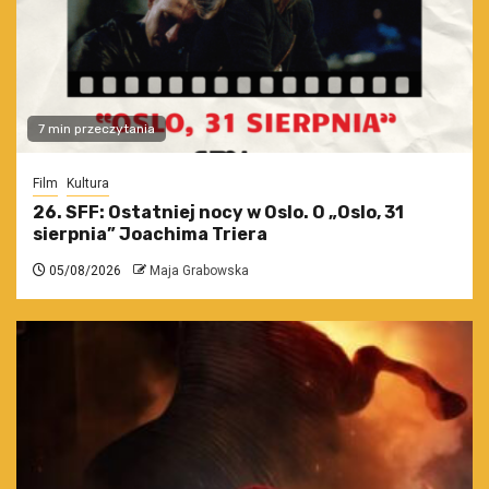
7 min przeczytania
Film
Kultura
26. SFF: Ostatniej nocy w Oslo. O „Oslo, 31
sierpnia” Joachima Triera
05/08/2026
Maja Grabowska