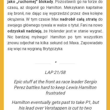
jako „ruchomej” blokady
. Pozostawili go na torze do
czasu, aż dogonił go Hamilton. Meksykanin kapitalnie
się bronił, nie dając się wyprzedzić przez dwa kolejne
okrążenia. W tym czasie Max
nadrobił całą stratę
do
swojego głównego rywala w walce o tytuł. Fani na nowo
odzyskali nadzieję
, że Holender jest w stanie wygrać.
Nic bardziej mylnego! Hamilton po tym wszystkim
znowu odjechał na kilka sekund od Maxa. Zapowiadało
się więc na wygraną Brytyjczyka.
LAP 21/58
Epic stuff at the front as race leader Sergio
Perez battles hard to keep Lewis Hamilton
frustrated
Hamilton eventually gets past to take P1, but
his lead over Verstappen is cut to two