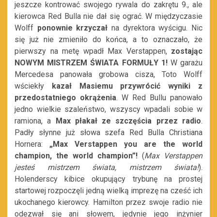
jeszcze kontrować swojego rywala do zakrętu 9., ale
kierowca Red Bulla nie dał się ograć. W międzyczasie
Wolff
ponownie krzyczał
na dyrektora wyścigu. Nic
się już nie zmieniło do końca, a to oznaczało, że
pierwszy na metę wpadł Max Verstappen,
zostając
NOWYM MISTRZEM ŚWIATA FORMUŁY 1!
W garażu
Mercedesa panowała grobowa cisza, Toto Wolff
wściekły
kazał Masiemu przywrócić wyniki z
przedostatniego okrążenia
. W Red Bullu panowało
jedno wielkie szaleństwo, wszyscy wpadali sobie w
ramiona, a
Max płakał ze szczęścia przez radio
.
Padły słynne już słowa szefa Red Bulla Christiana
Hornera:
„Max Verstappen you are the world
champion, the world champion”!
(
Max Verstappen
jesteś mistrzem świata, mistrzem świata!
).
Holenderscy kibice okupujący trybunę na prostej
startowej rozpoczęli jedną wielką imprezę na cześć ich
ukochanego kierowcy. Hamilton przez swoje radio nie
odezwał się ani słowem, jedynie jego inżynier