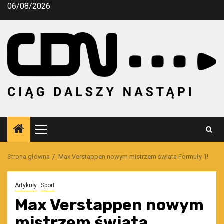
Przejdź
06/08/2026
do
treści
Menu
główne
Strona główna
Max Verstappen nowym mistrzem świata Formuły 1!
Artykuły
Sport
Max Verstappen nowym
mistrzem świata