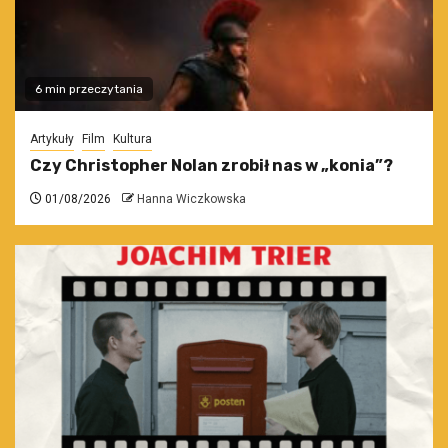
6 min przeczytania
Artykuły
Film
Kultura
Czy Christopher Nolan zrobił nas w „konia”?
01/08/2026
Hanna Wiczkowska