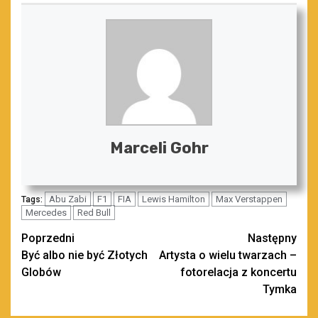
Marceli Gohr
Abu Zabi
F1
FIA
Lewis Hamilton
Max Verstappen
Tags:
Mercedes
Red Bull
Zobacz
Poprzedni
Następny
Być albo nie być Złotych
Artysta o wielu twarzach –
wpisy
Globów
fotorelacja z koncertu
Tymka