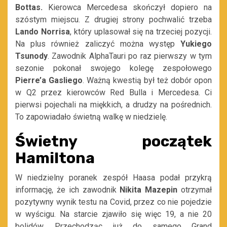
Bottas.
Kierowca Mercedesa skończył dopiero na
szóstym miejscu. Z drugiej strony pochwalić trzeba
Lando Norrisa
, który uplasował się na trzeciej pozycji.
Na plus również zaliczyć można występ
Yukiego
Tsunody
. Zawodnik AlphaTauri po raz pierwszy w tym
sezonie pokonał swojego kolegę zespołowego
Pierre’a Gasliego
. Ważną kwestią był też dobór opon
w Q2 przez kierowców Red Bulla i Mercedesa. Ci
pierwsi pojechali na miękkich, a drudzy na pośrednich.
To zapowiadało świetną walkę w niedzielę.
Świetny początek
Hamiltona
W niedzielny poranek zespół Haasa podał przykrą
informację, że ich zawodnik
Nikita Mazepin
otrzymał
pozytywny wynik testu na Covid, przez co nie pojedzie
w wyścigu. Na starcie zjawiło się więc 19, a nie 20
bolidów. Przechodząc już do samego Grand