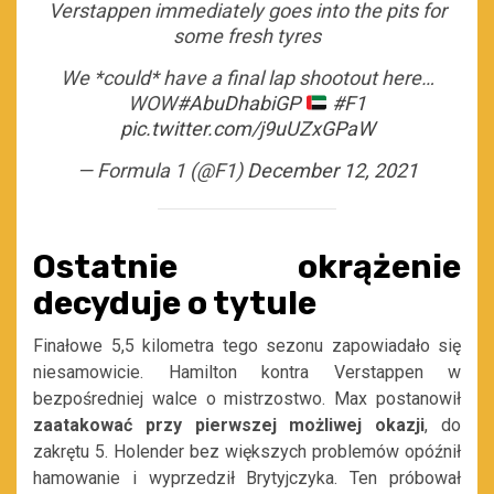
Verstappen immediately goes into the pits for
some fresh tyres
We *could* have a final lap shootout here…
WOW
#AbuDhabiGP
#F1
pic.twitter.com/j9uUZxGPaW
— Formula 1 (@F1)
December 12, 2021
Ostatnie okrążenie
decyduje o tytule
Finałowe 5,5 kilometra tego sezonu zapowiadało się
niesamowicie. Hamilton kontra Verstappen w
bezpośredniej walce o mistrzostwo. Max postanowił
zaatakować przy pierwszej możliwej okazji
, do
zakrętu 5. Holender bez większych problemów opóźnił
hamowanie i wyprzedził Brytyjczyka. Ten próbował