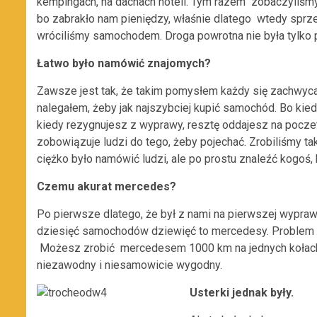
kempingach, na dachach hoteli. Tym razem zobaczyliśmy 
bo zabrakło nam pieniędzy, właśnie dlatego wtedy sprze
wróciliśmy samochodem. Droga powrotna nie była tylko p
Łatwo było namówić znajomych?
Zawsze jest tak, że takim pomysłem każdy się zachwyca,
nalegałem, żeby jak najszybciej kupić samochód. Bo ki
kiedy rezygnujesz z wyprawy, resztę oddajesz na pocze
zobowiązuje ludzi do tego, żeby pojechać. Zrobiliśmy tak
ciężko było namówić ludzi, ale po prostu znaleźć kogoś, k
Czemu akurat mercedes?
Po pierwsze dlatego, że był z nami na pierwszej wyprawie
dziesięć samochodów dziewięć to mercedesy. Problem c
Możesz zrobić mercedesem 1000 km na jednych kołach 
niezawodny i niesamowicie wygodny.
Usterki jednak były.