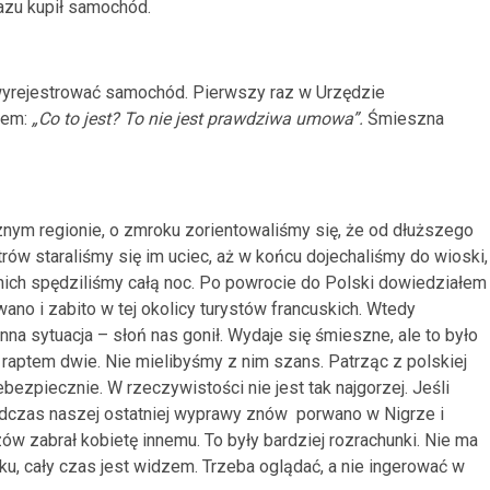
razu kupił samochód.
 wyrejestrować samochód. Pierwszy raz w Urzędzie
iem:
„Co to jest? To nie jest prawdziwa umowa”.
Śmieszna
znym regionie, o zmroku zorientowaliśmy się, że od dłuższego
ów staraliśmy się im uciec, aż w końcu dojechaliśmy do wioski,
 nich spędziliśmy całą noc. Po powrocie do Polski dowiedziałem
no i zabito w tej okolicy turystów francuskich. Wtedy
na sytuacja – słoń nas gonił. Wydaje się śmieszne, ale to było
 raptem dwie. Nie mielibyśmy z nim szans. Patrząc z polskiej
bezpiecznie. W rzeczywistości nie jest tak najgorzej. Jeśli
odczas naszej ostatniej wyprawy znów porwano w Nigrze i
ów zabrał kobietę innemu. To były bardziej rozrachunki. Nie ma
oku, cały czas jest widzem. Trzeba oglądać, a nie ingerować w