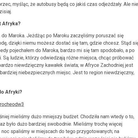
zec, myśląc, że autobusy będą co jakiś czas odjeżdżały. Ale nie
isiaj.
t Afryka?
pa do Maroka. Jeżdżąc po Maroku zaczęliśmy poruszać się
, dzięki niemu możesz dostać się tam, gdzie chcesz. Stąd si
edy pojechałem do Maroka, bardzo mi się tam spodobało, a po
i. Są ludzie, którzy odwiedzają różne miejsca, chcąc próbować
ardzo niewdzięczny kawałek świata; w Afryce Zachodniej jest
jbardziej niebezpiecznych miejsc. Jest to region niewdzięczny,
do Afryki?
niej mieliśmy dużo mniejszy budżet. Chodziła nam wtedy o to,
raz było dużo bardziej swobodnie. Mieliśmy trochę więcej
o noc spaliśmy w miejscach do tego przygotowanych; na