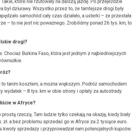
. Takie, które nie rzutowały na dalszą jazdę. Po przejeździe
iwa był dziurawy. Wszystko przez to, że tamtejsze drogi były
napędzało samochód cały czas działało, a usterki – że przestała
ze – to nie jest nic poważnego. Zrobiliśmy ponad 26 tys. km, to
lskie drogi?
. Chociaż Burkina Faso, która jest jednym z najbiedniejszych
równiutkie.
dróż?
bić to tanim kosztem, a można większym. Podróż samochodem
 wydatek – 8 tys. km w obie strony i opłaty za autostrady.
liście w Afryce?
rostą rzeczą. Tam ludzie tylko czekają na okazję, kiedy biały
 zł. a bez problemu sprzedać go w Afryce za 2 tysiące euro.
5% kwoty sprzedaży i przyprowadzał nam potencjalnych kupców.