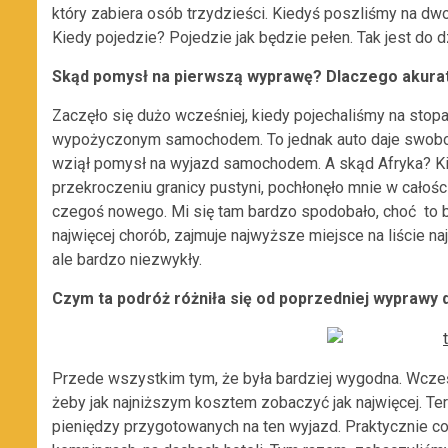
który zabiera osób trzydzieści. Kiedyś poszliśmy na dwor
Kiedy pojedzie? Pojedzie jak będzie pełen. Tak jest do dz
Skąd pomysł na pierwszą wyprawę? Dlaczego akura
Zaczęło się dużo wcześniej, kiedy pojechaliśmy na sto
wypożyczonym samochodem. To jednak auto daje swobodę
wziął pomysł na wyjazd samochodem. A skąd Afryka? Ki
przekroczeniu granicy pustyni, pochłonęło mnie w całośc
czegoś nowego. Mi się tam bardzo spodobało, choć to b
najwięcej chorób, zajmuje najwyższe miejsce na liście na
ale bardzo niezwykły.
Czym ta podróż różniła się od poprzedniej wyprawy 
Przede wszystkim tym, że była bardziej wygodna. Wcześ
żeby jak najniższym kosztem zobaczyć jak najwięcej. Te
pieniędzy przygotowanych na ten wyjazd. Praktycznie c