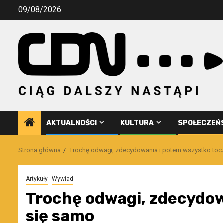
Przejdź
09/08/2026
do
treści
AKTUALNOŚCI
KULTURA
SPOŁECZEŃ
Strona główna
Trochę odwagi, zdecydowania i potem wszystko toc
Artykuły
Wywiad
Trochę odwagi, zdecydow
się samo