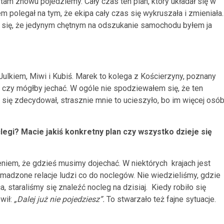
 tam znowu pojedziemy. Cały czas ten plan, który układał się w
m polegał na tym, że ekipa cały czas się wykruszała i zmieniała.
o się, że jedynym chętnym na odszukanie samochodu byłem ja
ulkiem, Miwi i Kubiś. Marek to kolega z Kościerzyny, poznany
, czy mógłby jechać. W ogóle nie spodziewałem się, że ten
się zdecydował, strasznie mnie to ucieszyło, bo im więcej osób
legi? Macie jakiś konkretny plan czy wszystko dzieje się
niem, że gdzieś musimy dojechać. W niektórych krajach jest
madzone relacje ludzi co do noclegów. Nie wiedzieliśmy, gdzie
 staraliśmy się znaleźć nocleg na dzisiaj. Kiedy robiło się
ówił:
„D
alej już nie pojedziesz
”.
To stwarzało też fajne sytuacje.