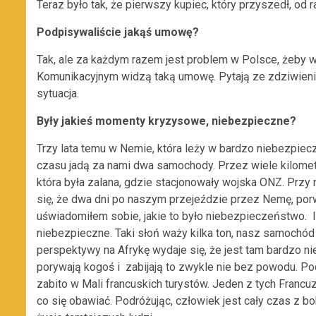
Teraz było tak, że pierwszy kupiec, który przyszedł, od 
Podpisywaliście jakąś umowę?
Tak, ale za każdym razem jest problem w Polsce, żeby
Komunikacyjnym widzą taką umowę. Pytają ze zdziwien
sytuacja.
Były jakieś momenty kryzysowe, niebezpieczne?
Trzy lata temu w Nemie, która leży w bardzo niebezpiec
czasu jadą za nami dwa samochody. Przez wiele kilometr
która była zalana, gdzie stacjonowały wojska ONZ. Przy
się, że dwa dni po naszym przejeździe przez Nemę, porwa
uświadomiłem sobie, jakie to było niebezpieczeństwo. In
niebezpieczne. Taki słoń waży kilka ton, nasz samochód
perspektywy na Afrykę wydaje się, że jest tam bardzo nie
porywają kogoś i zabijają to zwykle nie bez powodu. P
zabito w Mali francuskich turystów. Jeden z tych Francuz
co się obawiać. Podróżując, człowiek jest cały czas z b