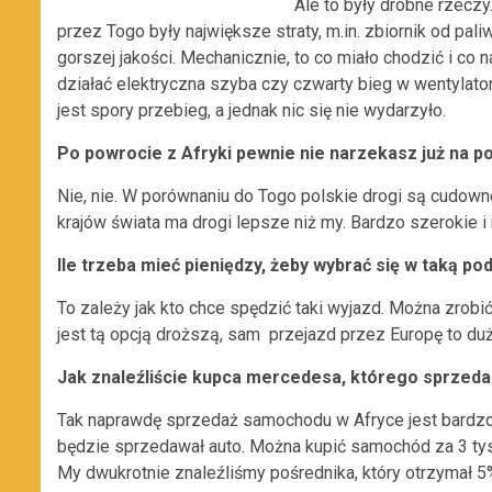
Ale to były drobne rzeczy
przez Togo
były największe straty, m.in. zbiornik od pal
gorszej jakości. Mechanicznie, to co miało chodzić i co 
działać elektryczna szyba czy czwarty bieg w wentylator
jest spory przebieg, a jednak nic się nie wydarzyło.
Po powrocie z Afryki pewnie nie narzekasz już na po
Nie, nie. W porównaniu do Togo polskie drogi są cudowne
krajów świata ma drogi lepsze niż my. Bardzo szerokie i 
Ile trzeba mieć pieniędzy, żeby wybrać się w taką po
To zależy jak kto chce spędzić taki wyjazd. Można zro
jest tą opcją droższą, sam przejazd przez Europę to duży
Jak znaleźliście kupca mercedesa, którego sprzeda
Tak naprawdę sprzedaż samochodu w Afryce jest bardzo p
będzie sprzedawał auto. Można kupić samochód za 3 tys.
My dwukrotnie znaleźliśmy pośrednika, który otrzymał 