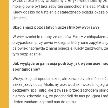
W 2007 roku, kiedy wróciliśmy z Afryki, wiedzieliśmy, że
mojej głowie był taki, żeby ten samochód znaleźć. Proble
Kiedy doszło do ustalenia ostatecznego składu, okazał
[śmiech].
Skąd znasz pozostałych uczestników wyprawy?
W większości to osoby ze studiów Ecia – z chłopakiem J
przypadkiem przy piwie w knajpie, który sam zapytał się
człowiek naprawdę z nami pojedzie. Kiedy zadzwonił, że 
tym bezpieczniej.
Jak wygląda organizacja podróży, jak wybieracie noc
spontanicznie?
Wszystko jest spontaniczne, ale zawsze z jakimś założe
zakaz jazdy nocą. Mieliśmy przewodnik i wcześniej zgro
będziemy spali jutro, ale zawsze, przed zachodem słońca,
ciemno, zdarzało się, że podchodził do nas policjant i m
Jeden żandarm zaprosił nas do domu.