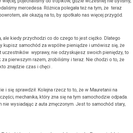
więcej; pojechaliśmy do tropików, gdzie wcześniej nie byliśmy,
daliśmy mercedesa. Różnica polegała też na tym, że teraz
owrotem, ale okazją na to, by spotkało nas więcej przygód.
 ale kiedy przychodzi co do czego to jest ciężko. Dlatego
edy kupisz samochód za wspólne pieniądze i umówisz się, że
t uczestników wyprawy, nie odzyskujesz swoich pieniędzy, to
 za pierwszym razem, zrobiliśmy i teraz. Nie chodzi o to, że
to znajdzie czas i chęci .
 i się sprawdził. Kolejna rzecz to to, że w Mauretanii na
zęści, mechanika, który zna się na tym samochodzie odpada.
nie wysiadając z auta zmęczonym. Jest to samochód stary,