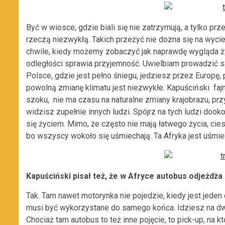
Być w wiosce, gdzie biali się nie zatrzymują, a tylko prze
rzeczą niezwykłą. Takich przeżyć nie dozna się na wyci
chwile, kiedy możemy zobaczyć jak naprawdę wygląda ż
odległości sprawia przyjemność. Uwielbiam prowadzić sam
Polsce, gdzie jest pełno śniegu, jedziesz przez Europę,
powolną zmianę klimatu jest niezwykłe. Kapuściński fajn
szoku, nie ma czasu na naturalne zmiany krajobrazu, prz
widzisz zupełnie innych ludzi. Spójrz na tych ludzi doo
się życiem. Mimo, że często nie mają łatwego życia, cie
bo wszyscy wokoło się uśmiechają. Ta Afryka jest uśmiech
Kapuściński pisał też, że w Afryce autobus odjeżdża 
Tak. Tam nawet motorynka nie pojedzie, kiedy jest jede
musi być wykorzystane do samego końca. Idziesz na dw
Chociaż tam autobus to też inne pojęcie, to pick-up, na k