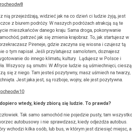
z nią przejeżdżają, widzieć jak na co dzień ci ludzie żyją, jest
eczce z biurem podróży. W naszych podróżach atrakcją są te
ycie mieszkańców danego kraju. Sama droga, pokonywanie
ochód, patrzeć jak się zmienia krajobraz. To, jak startujesz w
 przekraczasz Pireneje, gdzie zaczyna się wiosna i czujesz tą
ie o tym napisał. Jeśli przylatujesz samolotem, doznajesz
ygotowanie do innego klimatu, kultury. Lądujesz w Polsce i
koła. Wszyscy są smutni. W Afryce ludzie są uśmiechnięci, cieszą
szą się z niego. Tam jesteś pozytywny, masz uśmiech na twarzy,
nięta. Jest jaka jest, są rozboje, wojny, ale jest pozytywna.
dopiero wtedy, kiedy zbiorą się ludzie. To prawda?
n człowiek. Tak samo samochód nie pojedzie pusty, tam wszystk
orzec autobusowy i nie sprawdzasz, kiedy odjeżdża autobus.
tóry wchodzi kilka osób, lub bus, w którym jest dziesięć miejsc, a