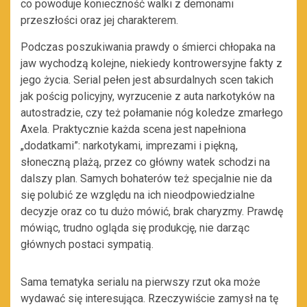
co powoduje konieczność walki z demonami
przeszłości oraz jej charakterem.
Podczas poszukiwania prawdy o śmierci chłopaka na
jaw wychodzą kolejne, niekiedy kontrowersyjne fakty z
jego życia. Serial pełen jest absurdalnych scen takich
jak pościg policyjny, wyrzucenie z auta narkotyków na
autostradzie, czy też połamanie nóg koledze zmarłego
Axela. Praktycznie każda scena jest napełniona
„dodatkami”: narkotykami, imprezami i piękną,
słoneczną plażą, przez co główny watek schodzi na
dalszy plan. Samych bohaterów też specjalnie nie da
się polubić ze względu na ich nieodpowiedzialne
decyzje oraz co tu dużo mówić, brak charyzmy. Prawdę
mówiąc, trudno ogląda się produkcję, nie darząc
głównych postaci sympatią.
Sama tematyka serialu na pierwszy rzut oka może
wydawać się interesująca. Rzeczywiście zamysł na tę