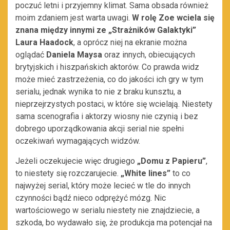
poczuć letni i przyjemny klimat. Sama obsada również
moim zdaniem jest warta uwagi.
W rolę Zoe wciela się
znana między innymi ze „Strażników Galaktyki”
Laura Haadock
, a oprócz niej na ekranie można
oglądać
Daniela Maysa
oraz innych, obiecujących
brytyjskich i hiszpańskich aktorów. Co prawda widz
może mieć zastrzeżenia, co do jakości ich gry w tym
serialu, jednak wynika to nie z braku kunsztu, a
nieprzejrzystych postaci, w które się wcielają. Niestety
sama scenografia i aktorzy wiosny nie czynią i bez
dobrego uporządkowania akcji serial nie spełni
oczekiwań wymagających widzów.
Jeżeli oczekujecie więc drugiego
„Domu z Papieru”
,
to niestety się rozczarujecie.
„White lines”
to co
najwyżej serial, który może lecieć w tle do innych
czynności bądź nieco odprężyć mózg. Nic
wartościowego w serialu niestety nie znajdziecie, a
szkoda, bo wydawało się, że produkcja ma potencjał na