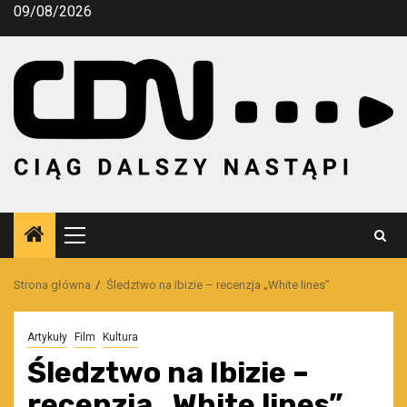
Przejdź
09/08/2026
do
treści
Menu
główne
Strona główna
Śledztwo na Ibizie – recenzja „White lines”
Artykuły
Film
Kultura
Śledztwo na Ibizie –
recenzja „White lines”