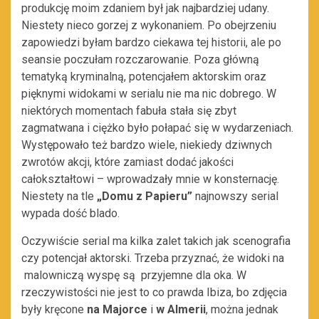
produkcję moim zdaniem był jak najbardziej udany.
Niestety nieco gorzej z wykonaniem. Po obejrzeniu
zapowiedzi byłam bardzo ciekawa tej historii, ale po
seansie poczułam rozczarowanie. Poza główną
tematyką kryminalną, potencjałem aktorskim oraz
pięknymi widokami w serialu nie ma nic dobrego. W
niektórych momentach fabuła stała się zbyt
zagmatwana i ciężko było połapać się w wydarzeniach.
Występowało też bardzo wiele, niekiedy dziwnych
zwrotów akcji, które zamiast dodać jakości
całokształtowi – wprowadzały mnie w konsternację.
Niestety na tle
„Domu z Papieru”
najnowszy serial
wypada dość blado.
Oczywiście serial ma kilka zalet takich jak scenografia
czy potencjał aktorski. Trzeba przyznać, że widoki na
malowniczą wyspę są przyjemne dla oka. W
rzeczywistości nie jest to co prawda Ibiza, bo zdjęcia
były kręcone
na Majorce
i
w Almerii
, można jednak