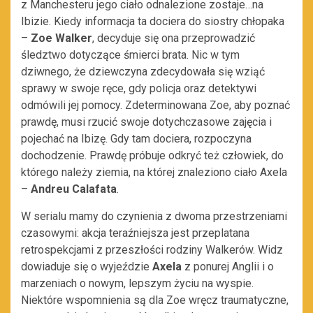
z Manchesteru jego ciało odnalezione zostaje…na
Ibizie. Kiedy informacja ta dociera do siostry chłopaka
–
Zoe Walker
, decyduje się ona przeprowadzić
śledztwo dotyczące śmierci brata. Nic w tym
dziwnego, że dziewczyna zdecydowała się wziąć
sprawy w swoje ręce, gdy policja oraz detektywi
odmówili jej pomocy. Zdeterminowana Zoe, aby poznać
prawdę, musi rzucić swoje dotychczasowe zajęcia i
pojechać na Ibizę. Gdy tam dociera, rozpoczyna
dochodzenie. Prawdę próbuje odkryć też człowiek, do
którego należy ziemia, na której znaleziono ciało Axela
–
Andreu Calafata
.
W serialu mamy do czynienia z dwoma przestrzeniami
czasowymi: akcja teraźniejsza jest przeplatana
retrospekcjami z przeszłości rodziny Walkerów. Widz
dowiaduje się o wyjeździe
Axela
z ponurej Anglii i o
marzeniach o nowym, lepszym życiu na wyspie.
Niektóre wspomnienia są dla Zoe wręcz traumatyczne,