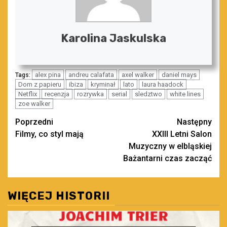
Karolina Jaskulska
alex pina
andreu calafata
axel walker
daniel mays
Tags:
Dom z papieru
ibiza
kryminał
lato
laura haadock
Netflix
recenzja
rozrywka
serial
sledztwo
white lines
zoe walker
Zobacz
Poprzedni
Następny
Filmy, co styl mają
XXIII Letni Salon
wpisy
Muzyczny w elbląskiej
Bażantarni czas zacząć
WIĘCEJ HISTORII