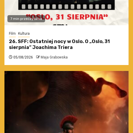
7 min przeczytania
Film
Kultura
26. SFF: Ostatniej nocy w Oslo. O „Oslo, 31
sierpnia” Joachima Triera
05/08/2026
Maja Grabowska