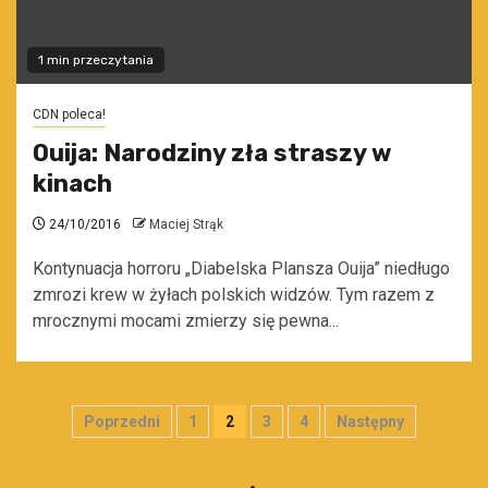
1 min przeczytania
CDN poleca!
Ouija: Narodziny zła straszy w
kinach
24/10/2016
Maciej Strąk
Kontynuacja horroru „Diabelska Plansza Ouija” niedługo
zmrozi krew w żyłach polskich widzów. Tym razem z
mrocznymi mocami zmierzy się pewna...
Stronicowanie
Poprzedni
1
2
3
4
Następny
wpisów