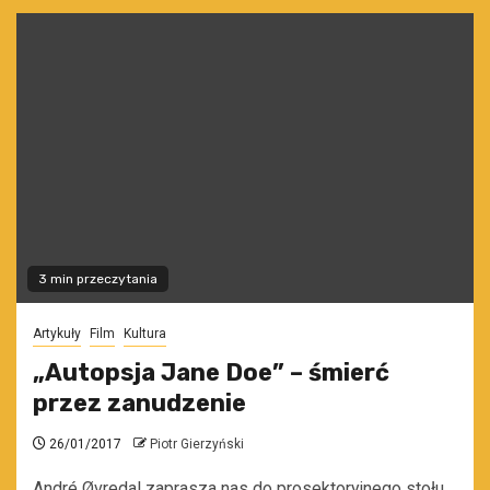
3 min przeczytania
Artykuły
Film
Kultura
„Autopsja Jane Doe” – śmierć
przez zanudzenie
26/01/2017
Piotr Gierzyński
André Øvredal zaprasza nas do prosektoryjnego stołu.