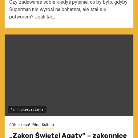
Czy zadawałeś sobie kiedyś pytanie, co by było, gdyby
Superman nie wyrósł na bohatera, ale stał się
potworem? Jeśli tak...
1 min przeczytania
CDN poleca!
Film
Kultura
„Zakon Świętej Agaty” – zakonnice