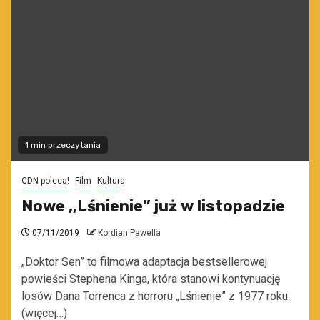
1 min przeczytania
CDN poleca!
Film
Kultura
Nowe ,,Lśnienie” już w listopadzie
07/11/2019
Kordian Pawella
„Doktor Sen” to filmowa adaptacja bestsellerowej
powieści Stephena Kinga, która stanowi kontynuację
losów Dana Torrenca z horroru „Lśnienie” z 1977 roku.
(więcej…)