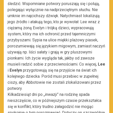
śledzić. Wspomniane potwory poruszają się i polują,
polegając wyłącznie na nadprzeciętnym słuchu. Nie
umknie im najcichszy dźwięk. Natychmiast lokalizują
jego źródło i atakują tego, kto je wywołał. Lee wraz z
ciężarną żoną Evelyn i trójką dzieci, wypracowują
system, który ma ich ochronić przed tajemniczymi
przybyszami. Sypia na ulice miękki plażowy piasek,
porozumiewają się językiem migowym, zamiast naczyń
używają np. liści sałaty i grają w gry pluszowymi
pionkami. Ich życie wygląda tak, jakby od zawsze
musieli radzić sobie z przeciwnościami. Co więcej,
Lee
i
Evelyn
przygotowują się na przyjście na świat ich
kolejnego dziecka. Poród musi przebiec w zupełnej
ciszy, aby Abbotowie nie zostali zlokalizowani przez
potwory.
Kilkadziesiąt dni po „inwazji” na rodzinę spada
nieszczęście, co w późniejszym czasie przekształca
się w konflikt, który trudno załagodzić nie mogąc
spokojnie o tym porozmawiać. Dotyczy on szczególnie