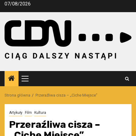
Przejdź
07/08/2026
do
treści
Menu
główne
Strona główna
Przeraźliwa cisza – „Ciche Miejsce”
Artykuły
Film
Kultura
Przeraźliwa cisza –
„Ciche Miejsce”