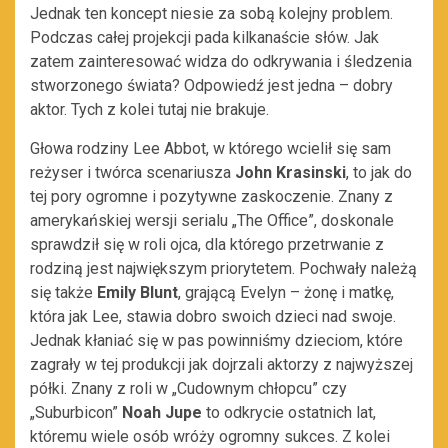
Jednak ten koncept niesie za sobą kolejny problem.
Podczas całej projekcji pada kilkanaście słów. Jak
zatem zainteresować widza do odkrywania i śledzenia
stworzonego świata? Odpowiedź jest jedna – dobry
aktor. Tych z kolei tutaj nie brakuje.
Głowa rodziny Lee Abbot, w którego wcielił się sam
reżyser i twórca scenariusza
John Krasinski
, to jak do
tej pory ogromne i pozytywne zaskoczenie. Znany z
amerykańskiej wersji serialu „The Office”, doskonale
sprawdził się w roli ojca, dla którego przetrwanie z
rodziną jest największym priorytetem. Pochwały należą
się także
Emily Blunt
, grającą Evelyn – żonę i matkę,
która jak Lee, stawia dobro swoich dzieci nad swoje.
Jednak kłaniać się w pas powinniśmy dzieciom, które
zagrały w tej produkcji jak dojrzali aktorzy z najwyższej
półki. Znany z roli w „Cudownym chłopcu” czy
„Suburbicon”
Noah Jupe
to odkrycie ostatnich lat,
któremu wiele osób wróży ogromny sukces. Z kolei