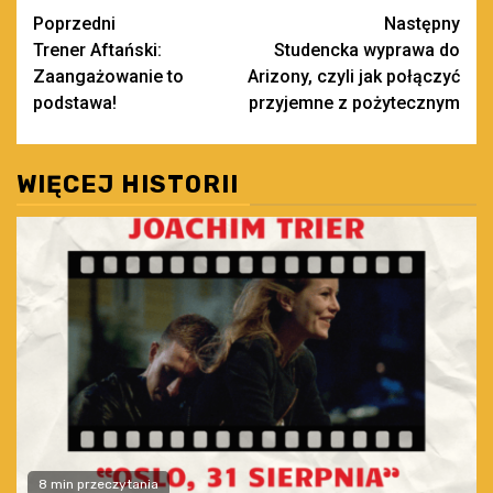
Zobacz
Poprzedni
Następny
Trener Aftański:
Studencka wyprawa do
wpisy
Zaangażowanie to
Arizony, czyli jak połączyć
podstawa!
przyjemne z pożytecznym
WIĘCEJ HISTORII
8 min przeczytania