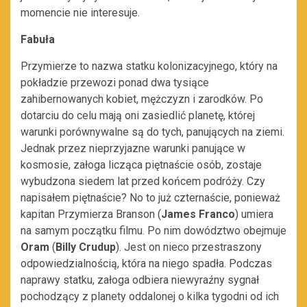
momencie nie interesuje.
Fabuła
Przymierze to nazwa statku kolonizacyjnego, który na
pokładzie przewozi ponad dwa tysiące
zahibernowanych kobiet, mężczyzn i zarodków. Po
dotarciu do celu mają oni zasiedlić planetę, której
warunki porównywalne są do tych, panujących na ziemi.
Jednak przez nieprzyjazne warunki panujące w
kosmosie, załoga licząca piętnaście osób, zostaje
wybudzona siedem lat przed końcem podróży. Czy
napisałem piętnaście? No to już czternaście, ponieważ
kapitan Przymierza Branson (
James
Franco
) umiera
na samym początku filmu. Po nim dowództwo obejmuje
Oram
(
Billy
Crudup
). Jest on nieco przestraszony
odpowiedzialnością, która na niego spadła. Podczas
naprawy statku, załoga odbiera niewyraźny sygnał
pochodzący z planety oddalonej o kilka tygodni od ich