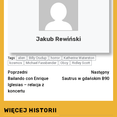
Jakub Rewiński
alien
Billy Crudup
horror
Katherine Waterston
Tags:
kosmos
Michael Fassbender
Obcy
Ridley Scott
Zobacz
Poprzedni
Następny
Bailando con Enrique
Sautrus w gdańskim B90
wpisy
Iglesias – relacja z
koncertu
WIĘCEJ HISTORII