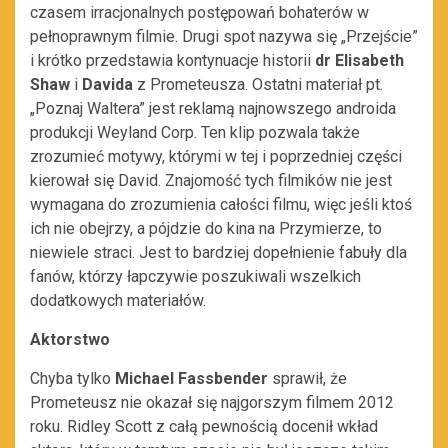
czasem irracjonalnych postępowań bohaterów w
pełnoprawnym filmie. Drugi spot nazywa się „Przejście”
i krótko przedstawia kontynuacje historii
dr Elisabeth
Shaw
i
Davida
z Prometeusza. Ostatni materiał pt.
„Poznaj Waltera” jest reklamą najnowszego androida
produkcji Weyland Corp. Ten klip pozwala także
zrozumieć motywy, którymi w tej i poprzedniej części
kierował się David. Znajomość tych filmików nie jest
wymagana do zrozumienia całości filmu, więc jeśli ktoś
ich nie obejrzy, a pójdzie do kina na Przymierze, to
niewiele straci. Jest to bardziej dopełnienie fabuły dla
fanów, którzy łapczywie poszukiwali wszelkich
dodatkowych materiałów.
Aktorstwo
Chyba tylko
Michael Fassbender
sprawił, że
Prometeusz nie okazał się najgorszym filmem 2012
roku. Ridley Scott z całą pewnością docenił wkład