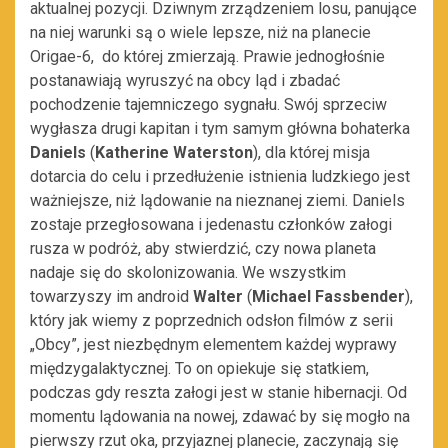
aktualnej pozycji. Dziwnym zrządzeniem losu, panujące
na niej warunki są o wiele lepsze, niż na planecie
Origae-6, do której zmierzają. Prawie jednogłośnie
postanawiają wyruszyć na obcy ląd i zbadać
pochodzenie tajemniczego sygnału. Swój sprzeciw
wygłasza drugi kapitan i tym samym główna bohaterka
Daniels
(
Katherine
Waterston
), dla której misja
dotarcia do celu i przedłużenie istnienia ludzkiego jest
ważniejsze, niż lądowanie na nieznanej ziemi. Daniels
zostaje przegłosowana i jedenastu członków załogi
rusza w podróż, aby stwierdzić, czy nowa planeta
nadaje się do skolonizowania. We wszystkim
towarzyszy im android
Walter
(
Michael Fassbender
),
który jak wiemy z poprzednich odsłon filmów z serii
„Obcy”, jest niezbędnym elementem każdej wyprawy
międzygalaktycznej. To on opiekuje się statkiem,
podczas gdy reszta załogi jest w stanie hibernacji. Od
momentu lądowania na nowej, zdawać by się mogło na
pierwszy rzut oka, przyjaznej planecie, zaczynają się