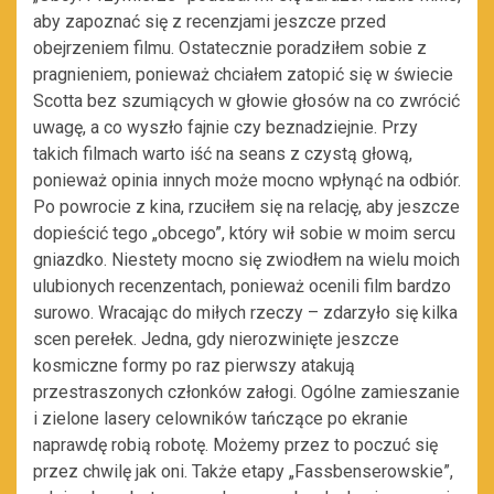
aby zapoznać się z recenzjami jeszcze przed
obejrzeniem filmu. Ostatecznie poradziłem sobie z
pragnieniem, ponieważ chciałem zatopić się w świecie
Scotta bez szumiących w głowie głosów na co zwrócić
uwagę, a co wyszło fajnie czy beznadziejnie. Przy
takich filmach warto iść na seans z czystą głową,
ponieważ opinia innych może mocno wpłynąć na odbiór.
Po powrocie z kina, rzuciłem się na relację, aby jeszcze
dopieścić tego „obcego”, który wił sobie w moim sercu
gniazdko. Niestety mocno się zwiodłem na wielu moich
ulubionych recenzentach, ponieważ ocenili film bardzo
surowo. Wracając do miłych rzeczy – zdarzyło się kilka
scen perełek. Jedna, gdy nierozwinięte jeszcze
kosmiczne formy po raz pierwszy atakują
przestraszonych członków załogi. Ogólne zamieszanie
i zielone lasery celowników tańczące po ekranie
naprawdę robią robotę. Możemy przez to poczuć się
przez chwilę jak oni. Także etapy „Fassbenserowskie”,