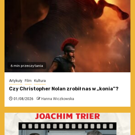
6 min przeczytania
Artykuły
Film
Kultura
Czy Christopher Nolan zrobił nas w „konia”?
01/08/2026
Hanna Wiczkowska