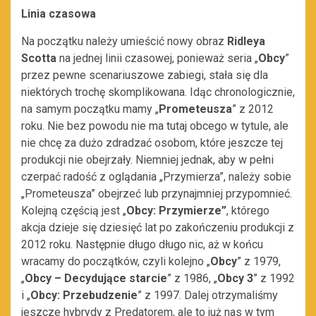
Linia czasowa
Na początku należy umieścić nowy obraz
Ridleya
Scotta
na jednej linii czasowej, ponieważ seria „
Obcy
”
przez pewne scenariuszowe zabiegi, stała się dla
niektórych trochę skomplikowana. Idąc chronologicznie,
na samym początku mamy „
Prometeusza
” z 2012
roku. Nie bez powodu nie ma tutaj obcego w tytule, ale
nie chcę za dużo zdradzać osobom, które jeszcze tej
produkcji nie obejrzały. Niemniej jednak, aby w pełni
czerpać radość z oglądania „Przymierza”, należy sobie
„Prometeusza” obejrzeć lub przynajmniej przypomnieć.
Kolejną częścią jest „
Obcy: Przymierze”
, którego
akcja dzieje się dziesięć lat po zakończeniu produkcji z
2012 roku. Następnie długo długo nic, aż w końcu
wracamy do początków, czyli kolejno „
Obcy
” z 1979,
„
Obcy – Decydujące starcie
” z 1986, „
Obcy 3
” z 1992
i „
Obcy: Przebudzenie
” z 1997. Dalej otrzymaliśmy
jeszcze hybrydy z Predatorem, ale to już nas w tym