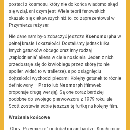
postaci z kosmosu, który nie do końca wiadomo skąd
się wziął, ani czym jest. Wiele teorii fanowskich
okazało się ciekawszych niż to, co zaprezentował w
Przymierzu reżyser.
Nie dane nam było zobaczyć jeszcze
Ksenomorpha
w
pełnej krasie i okazałości. Dostaliśmy jednak kilka
innych gatunków obcego oraz inny rodzaj
„zapłodnienia” aliena w ciele nosiciela. Jeden z nich
przedostaje się do krwiobiegu przez skórę (to nie
spoiler, widać to w trailerze), a po osiągnięciu
dojrzałości wychodzi plecami. Kolejny gatunek to różnie
definiowany –
Proto
lub
Neomorph
(filmweb
proponuje drugą wersję). Są one coraz bardziej
podobne do swojego pierwowzoru z 1979 roku, ale
Scott zostawia sobie jeszcze tę furtkę na kolejny film.
Wrażenia końcowe
„Obcy: Przymierze” podobał mi się bardzo. Kusiło mnie,