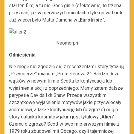
stał ten film, a tu nic. Gość ginie (efektownie, to trzeba
przyznać) już w pierwszych minutach i tyle go widzieli.
Już więcej było Matta Damona w „
Eurotripie
”.
Neomorph
Odniesienia
Nie mogę nie zgodzić się z recenzentami, który tytułują
„Przymierze” mianem „Prometeusza 2”. Bardzo dużo
wątków w nowym filmie Scotta to kontynuacja lub
wyjaśnienie akcji z poprzedniego. Mamy zatem dalsze
perypetie Davida i dr Shaw. Przede wszystkim
szczątkowe wyjaśnienie motywów jakie przyświecały
androidowi, a także kontynuację lub (o zgrozo) origin
story gatunku kosmitów jakim jest tytułowy „
Alien
”.
Czemu o zgrozo? Scott w swoim pierwszym filmie z
1979 roku zbudował mit Obcego, czyli tajemniczej