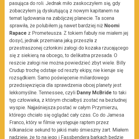
pasująca do roli. Jednak miło zaskoczyłem się, gdy
zobaczyłem ją dyskutującą z nowym kapitanem na
temat lądowania na zabójczej planecie. Ta scena
sprawiła, że polubiłem ją nawet bardziej niż
Noomi
Rapace
z Prometeusza. Z tokiem fabuły nie miałem jej
dosyć, jednak przemiana jaką przeszła z
przestraszonej członkini załogi do kozaka rzucającego
się z siekierą na obcego, to delikatna przesada. O
reszcie załogi nie można powiedzieć zbyt wiele. Billy
Crudup trochę odstaje od reszty ekipy, nie kieruje się
rozsądkiem. Samo poświęcenie miliardowego
przedsięwzięcia dla sprawdzenia obcej planety jest
lekkomyślne. Tennessee, czyli
Danny McBride
to taki
typ człowieka, z którym chciałbyś zostać na bezludnej
wyspie. Najjaśniejsza postać w całym Przymierzu,
którego chciało się oglądać cały czas. Co do Jamesa
Franco, który w filmie występuje raptem przez
kilkanaście sekund to jakiś mało śmieszny żart. Miałem
nadzieję, że to na jego i Fassbendera barkach będzie