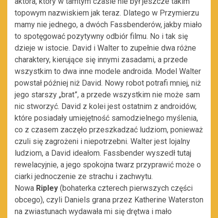
aktora, który w tamtym czasie nie był jeszcze takim
topowym nazwiskiem jak teraz. Dlatego w Przymierzu
mamy nie jednego, a dwóch Fassbenderów, jakby miało
to spotęgować pozytywny odbiór filmu. No i tak się
dzieje w istocie. David i Walter to zupełnie dwa różne
charaktery, kierujące się innymi zasadami, a przede
wszystkim to dwa inne modele androida. Model Walter
powstał później niż David. Nowy robot potrafi mniej, niż
jego starszy „brat”, a przede wszystkim nie może sam
nic stworzyć. David z kolei jest ostatnim z androidów,
które posiadały umiejętność samodzielnego myślenia,
co z czasem zaczęło przeszkadzać ludziom, ponieważ
czuli się zagrożeni i niepotrzebni. Walter jest lojalny
ludziom, a David ideałom. Fassbender wyszedł tutaj
rewelacyjnie, a jego spokojna twarz przyprawić może o
ciarki jednoczenie ze strachu i zachwytu.
Nowa
Ripley
(bohaterka czterech pierwszych części
obcego), czyli Daniels grana przez Katherine Waterston
na zwiastunach wydawała mi się drętwa i mało