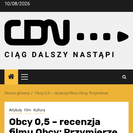
Przejdź
10/08/2026
do
treści
Menu
główne
Strona główna
Obcy 0,5 – recenzja filmu Obcy: Przymierze
Artykuły
Film
Kultura
Obcy 0,5 – recenzja
filmu Obcy: Przymierze