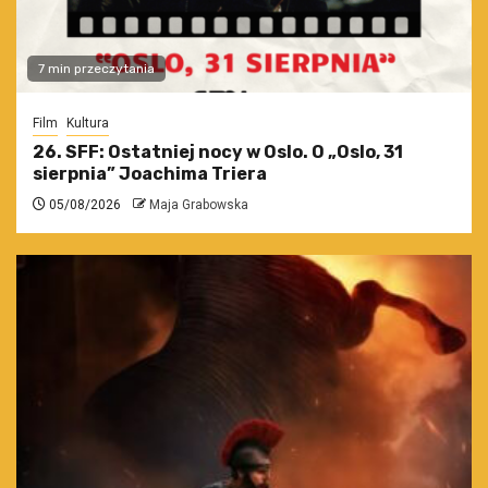
7 min przeczytania
Film
Kultura
26. SFF: Ostatniej nocy w Oslo. O „Oslo, 31
sierpnia” Joachima Triera
05/08/2026
Maja Grabowska