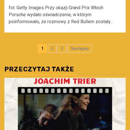
fot. Getty Images Przy okazji Grand Prix Włoch
Porsche wydało oświadczenie, w którym
poinformowało, że rozmowy z Red Bullem zostały...
Stronicowanie
1
2
3
Następny
wpisów
PRZECZYTAJ TAKŻE