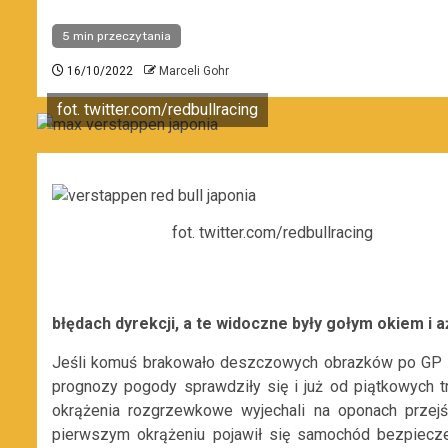
5 min przeczytania
16/10/2022
Marceli Gohr
fot. twitter.com/redbullracing
fot. twitter.com/redbullracing
błędach dyrekcji, a te widoczne były gołym okiem i a
Jeśli komuś brakowało deszczowych obrazków po GP Si
prognozy pogody sprawdziły się i już od piątkowych tr
okrążenia rozgrzewkowe wyjechali na oponach przejś
pierwszym okrążeniu pojawił się samochód bezpiecze