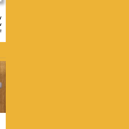
y
w
!