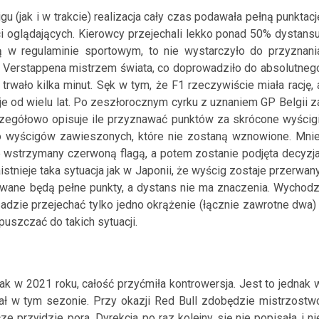
gu (jak i w trakcie) realizacja cały czas podawała pełną punktacj
i oglądających. Kierowcy przejechali lekko ponad 50% dystansu
ą w regulaminie sportowym, to nie wystarczyło do przyznani
li Verstappena mistrzem świata, co doprowadziło do absolutneg
wało kilka minut. Sęk w tym, że F1 rzeczywiście miała rację, 
eje od wielu lat. Po zeszłorocznym cyrku z uznaniem GP Belgii z
zczegółowo opisuje ile przyznawać punktów za skrócone wyścigi
to wyścigów zawieszonych, które nie zostaną wznowione. Mnie
e wstrzymany czerwoną flagą, a potem zostanie podjęta decyzja
istnieje taka sytuacja jak w Japonii, że wyścig zostaje przerwany
wane będą pełne punkty, a dystans nie ma znaczenia. Wychodz
dzie przejechać tylko jedno okrążenie (łącznie zawrotne dwa) 
puszczać do takich sytuacji.
ak w 2021 roku, całość przyćmiła kontrowersja. Jest to jednak 
ał w tym sezonie. Przy okazji Red Bull zdobędzie mistrzostw
ze przyjdzie pora. Dyrekcja po raz kolejny się nie popisała i ni