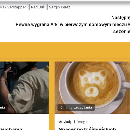
Max Verstappen
Red Bull
Sergio Perez
Następn
Pewna wygrana Arki w pierwszym domowym meczu 
sezonie
nia
5 min przeczytania
Artykuły
Lifestyle
słuchania
Spacer po trójmiejskich