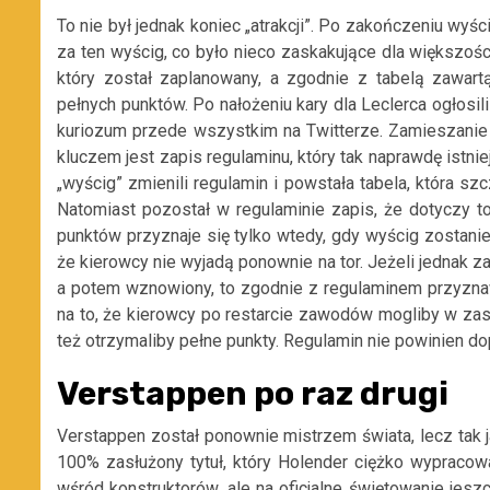
To nie był jednak koniec „atrakcji”. Po zakończeniu wyści
za ten wyścig, co było nieco zaskakujące dla większośc
który został zaplanowany, a zgodnie z tabelą zawart
pełnych punktów. Po nałożeniu kary dla Leclerca ogłosi
kuriozum przede wszystkim na Twitterze. Zamieszanie tr
kluczem jest zapis regulaminu, który tak naprawdę istni
„wyścig” zmienili regulamin i powstała tabela, która s
Natomiast pozostał w regulaminie zapis, że dotyczy 
punktów przyznaje się tylko wtedy, gdy wyścig zostani
że kierowcy nie wyjadą ponownie na tor. Jeżeli jednak za
a potem wznowiony, to zgodnie z regulaminem przyzna
na to, że kierowcy po restarcie zawodów mogliby w zasa
też otrzymaliby pełne punkty. Regulamin nie powinien do
Verstappen po raz drugi
Verstappen został ponownie mistrzem świata, lecz tak j
100% zasłużony tytuł, który Holender ciężko wypracow
wśród konstruktorów, ale na oficjalne świętowanie jeszc