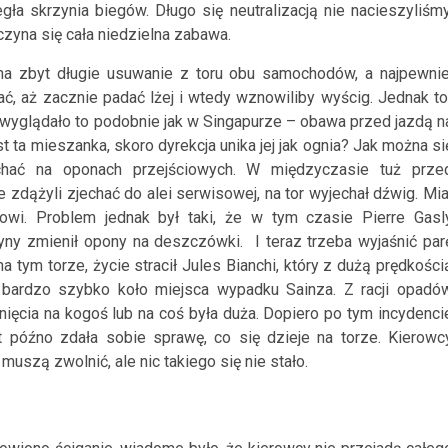
gła skrzynia biegów. Długo się neutralizacją nie nacieszyliśmy
aczyna się cała niedzielna zabawa.
 na zbyt długie usuwanie z toru obu samochodów, a najpewnie
ć, aż zacznie padać lżej i wtedy wznowiliby wyścig. Jednak to
 wyglądało to podobnie jak w Singapurze – obawa przed jazdą n
t ta mieszanka, skoro dyrekcja unika jej jak ognia? Jak można si
chać na oponach przejściowych. W międzyczasie tuż prze
 zdążyli zjechać do alei serwisowej, na tor wyjechał dźwig. Mia
kowi. Problem jednak był taki, że w tym czasie Pierre Gasl
dyny zmienił opony na deszczówki. I teraz trzeba wyjaśnić par
a tym torze, życie stracił Jules Bianchi, który z dużą prędkości
 bardzo szybko koło miejsca wypadku Sainza. Z racji opadó
ięcia na kogoś lub na coś była duża. Dopiero po tym incydenci
t późno zdała sobie sprawę, co się dzieje na torze. Kierowc
uszą zwolnić, ale nic takiego się nie stało.