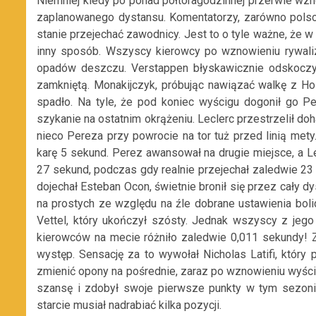
Niemniej kiedy po ponad półtoragodzinnej przerwie wzn
zaplanowanego dystansu. Komentatorzy, zarówno polscy j
stanie przejechać zawodnicy. Jest to o tyle ważne, że 
inny sposób. Wszyscy kierowcy po wznowieniu rywaliza
opadów deszczu. Verstappen błyskawicznie odskoczył
zamkniętą. Monakijczyk, próbując nawiązać walkę z H
spadło. Na tyle, że pod koniec wyścigu dogonił go Pe
szykanie na ostatnim okrążeniu. Leclerc przestrzelił do
nieco Pereza przy powrocie na tor tuż przed linią met
karę 5 sekund. Perez awansował na drugie miejsce, a L
27 sekund, podczas gdy realnie przejechał zaledwie 23
dojechał Esteban Ocon, świetnie bronił się przez cały
na prostych ze względu na źle dobrane ustawienia bol
Vettel, który ukończył szósty. Jednak wszyscy z jego
kierowców na mecie różniło zaledwie 0,011 sekundy! Za
występ. Sensację za to wywołał Nicholas Latifi, który 
zmienić opony na pośrednie, zaraz po wznowieniu wyścig
szansę i zdobył swoje pierwsze punkty w tym sezoni
starcie musiał nadrabiać kilka pozycji.