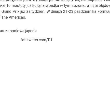
uka. To niestety już kolejna wpadka w tym sezonie, a lista błędó
ne Grand Prix już za tydzień. W dniach 21-23 października Formuł
f The Americas.
fot. twitter.com/F1