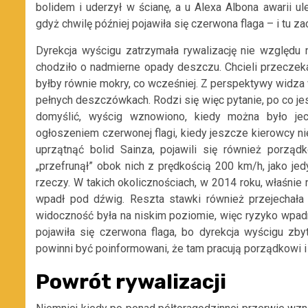
bolidem i uderzył w ścianę, a u Alexa Albona awarii ule
gdyż chwilę później pojawiła się czerwona flaga – i tu z
Dyrekcja wyścigu zatrzymała rywalizację nie względu
chodziło o nadmierne opady deszczu. Chcieli przeczeka
byłby równie mokry, co wcześniej. Z perspektywy widza
pełnych deszczówkach. Rodzi się więc pytanie, po co jes
domyślić, wyścig wznowiono, kiedy można było je
ogłoszeniem czerwonej flagi, kiedy jeszcze kierowcy nie
uprzątnąć bolid Sainza, pojawili się również porząd
„przefrunął” obok nich z prędkością 200 km/h, jako je
rzeczy. W takich okolicznościach, w 2014 roku, właśnie n
wpadł pod dźwig. Reszta stawki również przejechała
widoczność była na niskim poziomie, więc ryzyko wpadn
pojawiła się czerwona flaga, bo dyrekcja wyścigu zby
powinni być poinformowani, że tam pracują porządkowi i m
Powrót rywalizacji