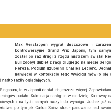
Max Verstappen wygrał deszczowe i zaraze
kontrowersyjne Grand Prix Japonii, tym samy
został po raz drugi z rzędu mistrzem świata! Re
Bull zdobył dublet z racji drugiego na mecie Sergi
Pereza. Podium uzupełnił Charles Leclerc. Jedna
najwięcej w kontekście tego wyścigu mówiło się 
ż nadto raziły oglądających.
ngapuru, to w Japonii dostał ich jeszcze więcej. Zapowiadan
eningów padało. Kulminacja nastąpiła w niedzielę. Kierowcy n
ciowych i na tych samych ruszyli do wyścigu. Jednak już n
ństwa, po tym jak Carlos Sainz stracił panowanie nad swoi