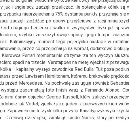
owiono ściganie, wiadome było, że kierowcy nie przejadą całeg
ak i angielscy, zaczęli przeliczać, ile potencjalnie kółek są 
w przypadku nieprzejechania 75% dystansu punkty przyznaje się 
cji zaczęli zjeżdżać po opony przejściowe z racji mniejszyc
 od drugiego Leclerca i walka o zwycięstwo była już spraw
olendrem, szybko zniszczył swoje opony i jego tempo znaczni
rez. Kulminacyjny moment tego pojedynku nastąpił w ostatnie
hamowanie, przez co przejechał ją na wprost, dodatkowo blokują
y. Kierowca Ferrari momentalnie otrzymał za ten wyczyn słuszn
eclerc spadł na trzecie. Verstappen na metę wjechał z przewag
 kółka – kapitalny występ zawodnika Red Bulla. Tuż poza podiu
 dystans przed Lewisem Hamiltonem, któremu brakowało prędkośc
idu przed Mercedesa. Na pochwałę zasługuje również Sebastia
 występu zapamiętają foto-finish wraz z Fernando Alonso. Ob
 nimi ósmy dojechał George Russell, który zaliczył przeciętn
podobnie jak Vettel, zjechał jako jeden z pierwszych kierowcó
u. Zapewniło mu to zysk kilku pozycji. Kanadyjczyk wykorzysta
e. Czołową dziesiątkę zamknął Lando Norris, który po słaby