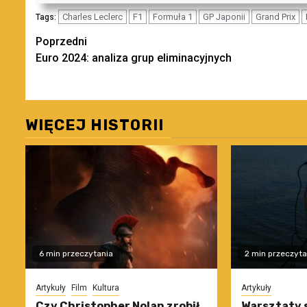
Charles Leclerc
F1
Formuła 1
GP Japonii
Grand Prix
Tags:
Zobacz
Poprzedni
Euro 2024: analiza grup eliminacyjnych
wpisy
WIĘCEJ HISTORII
6 min przeczytania
2 min przeczyta
Artykuły
Film
Kultura
Artykuły
Czy Christopher Nolan zrobił
Warsztaty 