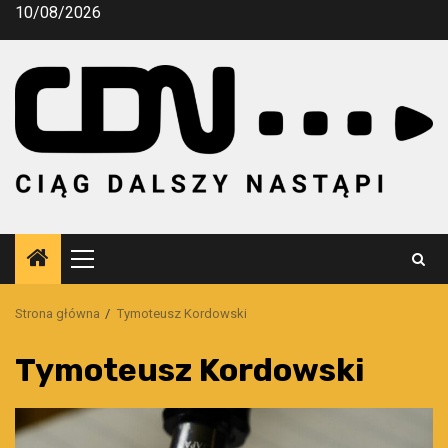
Przejdź
10/08/2026
do
treści
Menu
główne
Strona główna
Tymoteusz Kordowski
Tymoteusz Kordowski