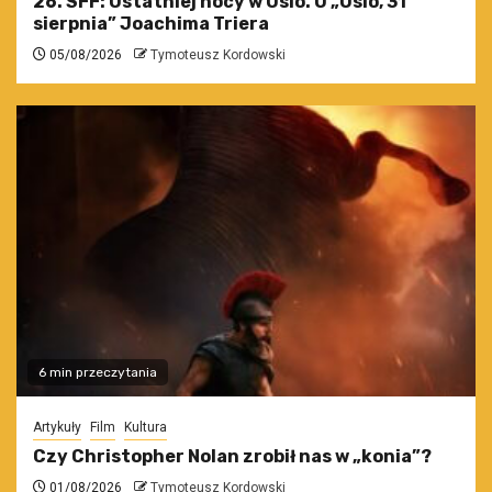
26. SFF: Ostatniej nocy w Oslo. O „Oslo, 31
sierpnia” Joachima Triera
05/08/2026
Tymoteusz Kordowski
6 min przeczytania
Artykuły
Film
Kultura
Czy Christopher Nolan zrobił nas w „konia”?
01/08/2026
Tymoteusz Kordowski