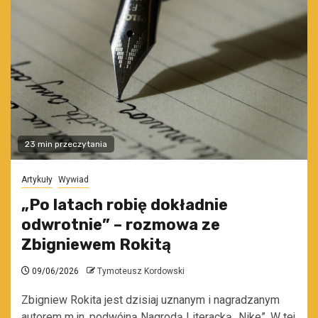
23 min przeczytania
Artykuły
Wywiad
„Po latach robię dokładnie
odwrotnie” – rozmowa ze
Zbigniewem Rokitą
09/06/2026
Tymoteusz Kordowski
Zbigniew Rokita jest dzisiaj uznanym i nagradzanym
autorem m.in. podwójną Nagrodą Literacką „Nike”. W tej