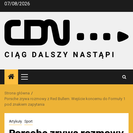
Przejdź
07/08/2026
do
treści
Menu
główne
Strona główna
Porsche zrywa rozmowy z Red Bullem. Wejście koncernu do Formuły 1
pod znakiem zapytania
Artykuły
Sport