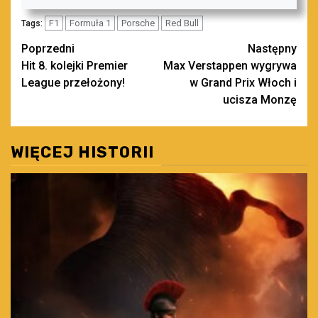
F1
Formuła 1
Porsche
Red Bull
Tags:
Zobacz
Poprzedni
Następny
Hit 8. kolejki Premier
Max Verstappen wygrywa
wpisy
League przełożony!
w Grand Prix Włoch i
ucisza Monzę
WIĘCEJ HISTORII