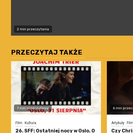
2 min przeczytania
PRZECZYTAJ TAKŻE
7 min przeczytania
6 min przec
Film
Kultura
Artykuły
Fil
26. SFF: Ostatniej nocy w Oslo. O
Czy Chri