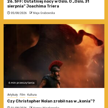
26. SFF: Ostatniej nocy w Oslo. O „Oslo, 31
sierpnia” Joachima Triera
05/08/2026
Maja Grabowska
6 min przeczytania
Artykuły
Film
Kultura
Czy Christopher Nolan zrobił nas w „konia”?