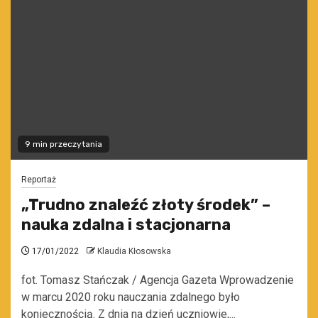
9 min przeczytania
Reportaż
„Trudno znaleźć złoty środek” –
nauka zdalna i stacjonarna
17/01/2022
Klaudia Kłosowska
fot. Tomasz Stańczak / Agencja Gazeta Wprowadzenie
w marcu 2020 roku nauczania zdalnego było
koniecznością. Z dnia na dzień uczniowie,...