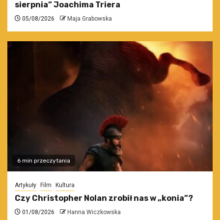
sierpnia” Joachima Triera
05/08/2026
Maja Grabowska
6 min przeczytania
Artykuły
Film
Kultura
Czy Christopher Nolan zrobił nas w „konia”?
01/08/2026
Hanna Wiczkowska