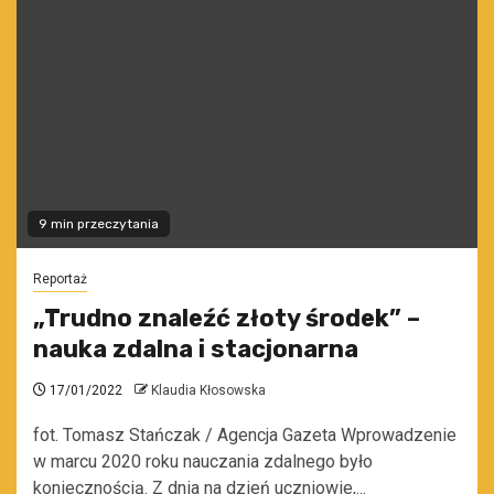
9 min przeczytania
Reportaż
„Trudno znaleźć złoty środek” –
nauka zdalna i stacjonarna
17/01/2022
Klaudia Kłosowska
fot. Tomasz Stańczak / Agencja Gazeta Wprowadzenie
w marcu 2020 roku nauczania zdalnego było
koniecznością. Z dnia na dzień uczniowie,...