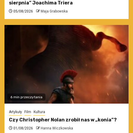
sierpnia” Joachima Triera
05/08/2026
Maja Grabowska
6 min przeczytania
Artykuły
Film
Kultura
Czy Christopher Nolan zrobił nas w „konia”?
01/08/2026
Hanna Wiczkowska