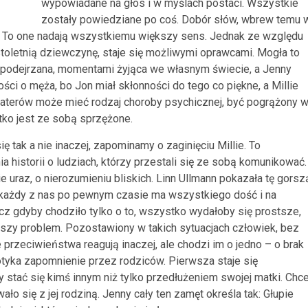
wypowiadane na głos i w myślach postaci. Wszystkie
zostały powiedziane po coś. Dobór słów, wbrew temu 
ny. To one nadają wszystkiemu większy sens. Jednak ze względu
astoletnią dziewczynę, staje się możliwymi oprawcami. Mogła to
zo podejrzana, momentami żyjąca we własnym świecie, a Jenny
ści o męża, bo Jon miał skłonności do tego co piękne, a Millie
ohaterów może mieć rodzaj choroby psychicznej, być pogrążony 
stko jest ze sobą sprzężone.
 tak a nie inaczej, zapominamy o zaginięciu Millie. To
 historii o ludziach, którzy przestali się ze sobą komunikować.
e uraz, o nierozumieniu bliskich. Linn Ullmann pokazała tę gorsz
j każdy z nas po pewnym czasie ma wszystkiego dość i na
z gdyby chodziło tylko o to, wszystko wydałoby się prostsze,
kszy problem. Pozostawiony w takich sytuacjach człowiek, bez
e przeciwieństwa reagują inaczej, ale chodzi im o jedno – o brak
 dotyka zapomnienie przez rodziców. Pierwsza staje się
 stać się kimś innym niż tylko przedłużeniem swojej matki. Chc
ło się z jej rodziną. Jenny cały ten zamęt określa tak: Głupie