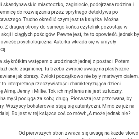
 skandynawskie miasteczko, zaginiecie, podejrzana rodzina i
ajemnicę do rozwiązania przez sprytnego detektywa po
ekawszego. Trudno określić czym jest ta książka. Można
o. Z drugiej strony do samego końca czytelnik pozostaje w
w akcji i ciągłych pościgów. Pewne jest, że to opowieść, jednak b
 opowieść psychologiczna. Autorka wkrada się w umysły
cą.
a się krótkim wstępem o urodzinach jednej z postaci. Potem
azł ciało zaginionej. Tu trzeba zwrócić uwagę na plastyczne
stawiane jak obrazy. Zwłoki początkowo nie były martwym ciałem,
to interpretacja rzeczywistości charakteryzująca dzieci.
ę Almę, Jenny i Millie. Tok ich myślenia nie jest sztuczny,
edna myśl pociąga za sobą drugą. Pierwsza jest przerwana, by
ury. Wszyscy bohaterowie stają się autentyczni. Mimo że już na
lej. Bo jest w tej książce coś co mówi: „A może jednak nie?
Od pierwszych stron zwraca się uwagę na każde słowo