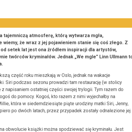
a tajemniczą atmosferę, którą wytwarza mgła,
wiemy, że wraz z jej pojawieniem stanie się coś złego. Z
d setek lat jest ona źródłem inspiracji dla artystów,
wnie twórców kryminałów. Jednak „We mgle” Linn Ullmann t
a.
ększą część roku mieszkają w Oslo, jednak na wakacje
ki. Siri podczas sezonu prowadzi tam restaurację (w stolicy
 z napisaniem ostatniej części swojej trylogii. Tym razem do
 kogoś do pomocy. Kogoś, kto razem z nimi wyjechałby na
llie, która w siedemdziesiąte piąte urodziny matki Siri, Jenny,
Dopiero po dwóch latach, przez przypadek zostały odnalezione jej
na obwolucie książki można spodziewać się kryminału. Jest