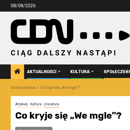
Przejdź
08/08/2026
do
treści
AKTUALNOŚCI
KULTURA
SPOŁECZEŃ
Strona główna
Co kryje się „We mgle”?
Artykuły
Kultura
Literatura
Co kryje się „We mgle”?