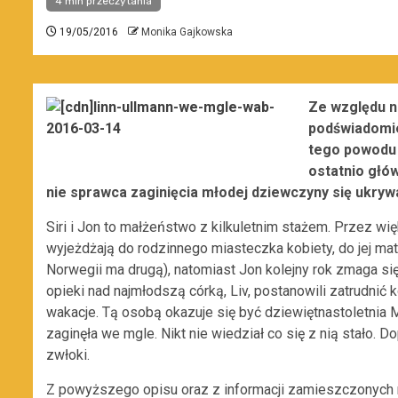
4 min przeczytania
19/05/2016
Monika Gajkowska
Ze względu n
podświadomie 
tego powodu o
ostatnio głó
nie sprawca zaginięcia młodej dziewczyny się ukryw
Siri i Jon to małżeństwo z kilkuletnim stażem. Przez wi
wyjeżdżają do rodzinnego miasteczka kobiety, do jej mat
Norwegii ma drugą), natomiast Jon kolejny rok zmaga się
opieki nad najmłodszą córką, Liv, postanowili zatrudnić
wakacje. Tą osobą okazuje się być dziewiętnastoletnia Mi
zaginęła we mgle. Nikt nie wiedział co się z nią stało. 
zwłoki.
Z powyższego opisu oraz z informacji zamieszczonych 