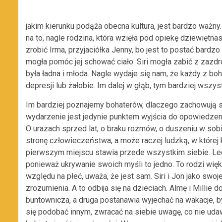
jakim kierunku podąża obecna kultura, jest bardzo waż
na to, nagle rodzina, która wzięła pod opiekę dziewiętn
zrobić Irma, przyjaciółka Jenny, bo jest to postać bard
mogła pomóc jej schować ciało. Siri mogła zabić z zazdro
była ładna i młoda. Nagle wydaje się nam, że każdy z b
depresji lub żałobie. Im dalej w głąb, tym bardziej wszy
Im bardziej poznajemy bohaterów, dlaczego zachowują się
wydarzenie jest jedynie punktem wyjścia do opowiedzenia
O urazach sprzed lat, o braku rozmów, o duszeniu w sobi
stronę człowieczeństwa, a może raczej ludzką, w które
pierwszym miejscu stawia przede wszystkim siebie. Lec
ponieważ ukrywanie swoich myśli to jedno. To rodzi wię
względu na płeć, uważa, że jest sam. Siri i Jon jako swoj
zrozumienia. A to odbija się na dzieciach. Almę i Millie
buntownicza, a druga postanawia wyjechać na wakacje, by
się podobać innym, zwracać na siebie uwagę, co nie udawa