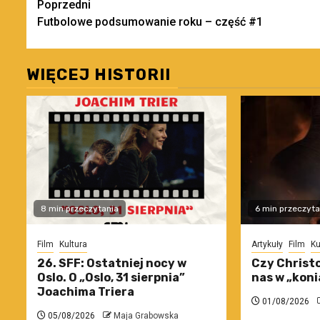
Zobacz
Poprzedni
Futbolowe podsumowanie roku – część #1
wpisy
WIĘCEJ HISTORII
8 min przeczytania
6 min przeczyta
Film
Kultura
Artykuły
Film
Ku
26. SFF: Ostatniej nocy w
Czy Christo
Oslo. O „Oslo, 31 sierpnia”
nas w „koni
Joachima Triera
01/08/2026
05/08/2026
Maja Grabowska