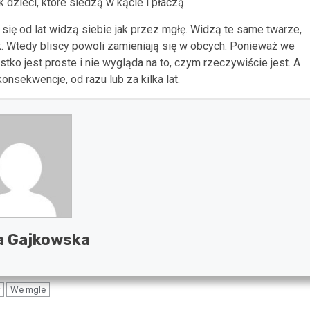
 dzieci, które siedzą w kącie i płaczą.
się od lat widzą siebie jak przez mgłę. Widzą te same twarze,
k. Wtedy bliscy powoli zamieniają się w obcych. Ponieważ we
ystko jest proste i nie wygląda na to, czym rzeczywiście jest. A
nsekwencje, od razu lub za kilka lat.
a Gajkowska
We mgle