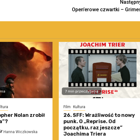
Następn
Open’erowe czwartki – Grime
nia
7 min przeczytania
ltura
Film
Kultura
pher Nolan zrobił
26. SFF: Wrażliwość to nowy
a”?
punk. O „Reprise. Od
początku, raz jeszcze”
Hanna Wiczkowska
Joachima Triera