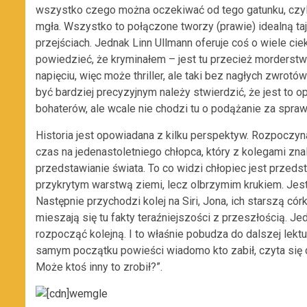
wszystko czego można oczekiwać od tego gatunku, czyli
mgła. Wszystko to połączone tworzy (prawie) idealną t
przejściach. Jednak Linn Ullmann oferuje coś o wiele ci
powiedzieć, że kryminałem – jest tu przecież morderstw
napięciu, więc może thriller, ale taki bez nagłych zwrotó
być bardziej precyzyjnym należy stwierdzić, że jest to
bohaterów, ale wcale nie chodzi tu o podążanie za spraw
Historia jest opowiadana z kilku perspektyw. Rozpoczyn
czas na jedenastoletniego chłopca, który z kolegami znal
przedstawianie świata. To co widzi chłopiec jest przed
przykrytym warstwą ziemi, lecz olbrzymim krukiem. Jest 
Następnie przychodzi kolej na Siri, Jona, ich starszą córk
mieszają się tu fakty teraźniejszości z przeszłością. J
rozpocząć kolejną. I to właśnie pobudza do dalszej lekt
samym początku powieści wiadomo kto zabił, czyta się da
Może ktoś inny to zrobił?”.