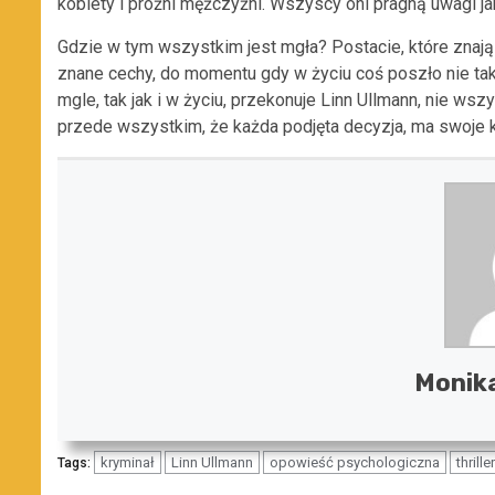
kobiety i próżni mężczyźni. Wszyscy oni pragną uwagi jak
Gdzie w tym wszystkim jest mgła? Postacie, które znają 
znane cechy, do momentu gdy w życiu coś poszło nie ta
mgle, tak jak i w życiu, przekonuje Linn Ullmann, nie wsz
przede wszystkim, że każda podjęta decyzja, ma swoje ko
Monik
kryminał
Linn Ullmann
opowieść psychologiczna
thriller
Tags: